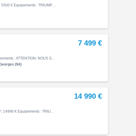
Street, 04/2018, 19720 km, Essence, 900cm³, Couleur noir, 5500 € Equipements : TRIUMPH 900 STREET TWIN, bon état général, entièrement d'origine, révisée, pneu avant neuf, ABS
7 499 €
Street, 08/2023, 20336 km, Essence, 765cm³, 7499 € Equipements : ATTENTION: NOUS SOMMES FERMÉS DU 02/08/2026 AU 24/08/2026 INCLUS. Triumph Street Triple 765 R ABS Crit'air 1 aucun frais à prévoir, très bon état. ***Garantie 12 mois*** Reprise, assurance et financement possible. …
Georges (94)
14 990 €
Street, 04/2026, 2850 km, Première main, Essence, 765cm³, 14990 € Equipements : TRIUMPH TIGER 1200 RALLY PRO : Moto en dépôt-vente, en excellent état, proche du neuf. D'origine et en option est équipée : * Ecran TFT * Ordinateur de bord * ABS * Traction Control * Leviers réglabl…