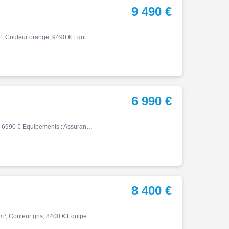
9 490 €
Street, 01/2025, 4200 km, Première main, Essence, 765cm³, Couleur orange, 9490 € Equipements : TRIUMPH STREET TRIPLE 765 R A2 TRES BON ETAT, ENTRETIEN A JOUR, CAPOT DE SELLE, SAUTE VENT, PROTECTIONS CARTERS, RETROS ALU. Pour plus de renseignements, contactez Philippe ou par mail…
6 990 €
Street, 06/2020, 11800 km, Essence, 900cm³, Couleur noir, 6990 € Equipements : Assurance sur place,Démarches administratives sur place,Gravage possible,Prix hors frais d'immatriculation,Compatible Permis A2,Garantie 12 mois
8 400 €
Street, 12/2021, 21700 km, Première main, Essence, 765cm³, Couleur gris, 8400 € Equipements : Assurance sur place,Démarches administratives sur place,Garantie OPTEVEN,Prix hors frais d'immatriculation,1ère main,Garantie 12 mois