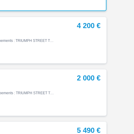
4 200 €
Street, 11/2022, 25658 km, Essence, 765cm³, 4200 € Equipements : TRIUMPH STREET TRIPLE RS Moto accidentée en procédure RSV CADRE ok, MOTEUR ok, FOURCHE a contrôlé, MISE EN ROUTE ok. Pour plus d'informations n'hésitez pas nous contacter par téléphone ou par mail Les véhicules acc…
2 000 €
Street, 08/2008, 30540 km, Essence, 675cm³, 2000 € Equipements : TRIUMPH STREET TRIPLE Moto accidentée en procédure RSV CADRE ok, MOTEUR ok, FOURCHE ok, MISE EN ROUTE ok. Pour plus d'informations n'hésitez pas nous contacter par téléphone ou par mail Les véhicules accidentés son…
5 490 €