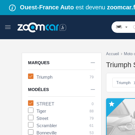
Ouest-France Auto
est devenu
zoomcar.f
Accueil
Moto 

MARQUES
Triumph 
Triumph
79
Triumph

MODÈLES

STREET
0
Tiger
88
Street
79
Scrambler
61
Bonneville
53