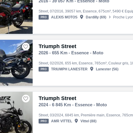
2016 - 39 057 Km - Essence - Moto


ALEXIS MOTOS
Dardilly (69)
Proche Lyo
PRO
Triumph Street

2026 - 655 Km - Essence - Moto

TRIUMPH LANESTER
Lanester (56)
PRO
Triumph Street

2024 - 6 845 Km - Essence - Moto

AMR VITTEL
Vittel (88)
PRO