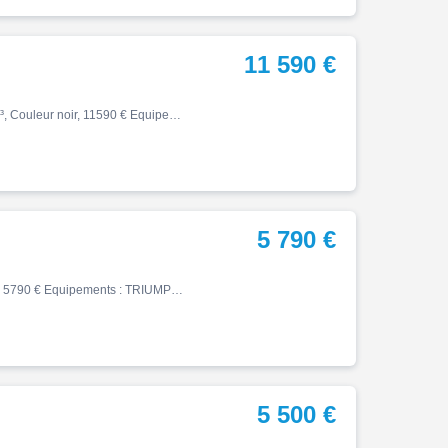
11 590 €
Street, 12/2025, 4200 km, Première main, Essence, 765cm³, Couleur noir, 11590 € Equipements : ,1ère main,Disponible à l'essai,Garantie constructeur jusqu'au 26/12/2027
5 790 €
Street, 03/2011, 18401 km, Essence, 675cm³, Couleur gris, 5790 € Equipements : TRIUMPH STREET TRIPLE R 675 SUPERBE ETAT D ORIGINE, FAIBLE KILOMETRAGE - COLORIS MATT GRAPHITE - ENTRETIENS REGULIERS CONCESSION TRIUMPH - Dernier entretien complet type 20 000 kms fait AMR Vittel 0 k…
5 500 €