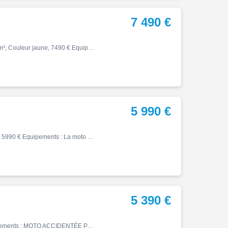
7 490 €
Street, 11/2023, 35726 km, Première main, Essence, 765cm³, Couleur jaune, 7490 € Equipements : Triumph Street Triple 765 RS *Couleur : Cosmic Yellow *Kilométrage : 35 726 km *Options : -ABS -Antipatinage -Modes de conduite -Rétroviseurs embout de guidon -Capot de selle -Sabot mo…
5 990 €
Street, 06/2019, 21120 km, Essence, 900cm³, Couleur vert, 5990 € Equipements : La moto est équipée d'un saute vent, d'un porte bagages et des valises. Bridable en A2 Entretien à jour, historique + carnet disponibles Garantie 6 mois Reprise possible Livraison possible ,Garantie 6…
5 390 €
Street, 07/2024, 7500 km, Essence, 765cm³, 5390 € Equipements : MOTO ACCIDENTÉE PROCEDURE .RSV ,VENDU SANS GARANTIE POUR PROFESSIONNELS Français . VENDU avec DOSSIER RSV .1er rapport + carte grise. POUR L'EXPORT : LA CARTE GRISE ORIGINALE EST DISPONIBLE AUX PARTICULIERS Français…