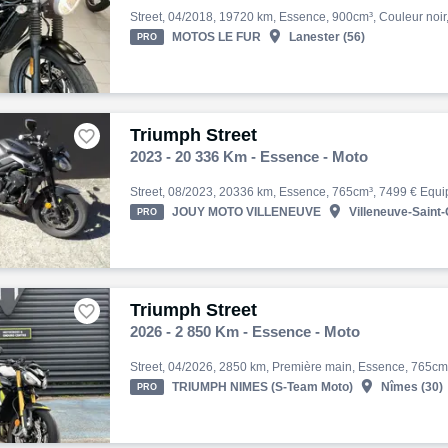

MOTOS LE FUR
Lanester (56)
PRO
Triumph Street

2023 - 20 336 Km - Essence - Moto

JOUY MOTO VILLENEUVE
Villeneuve-Saint-
PRO
Triumph Street

2026 - 2 850 Km - Essence - Moto

TRIUMPH NIMES (S-Team Moto)
Nîmes (30)
PRO