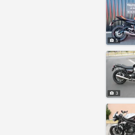

5

3