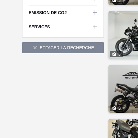

3

EMISSION DE CO2


SERVICES

EFFACER LA RECHERCHE

5

3