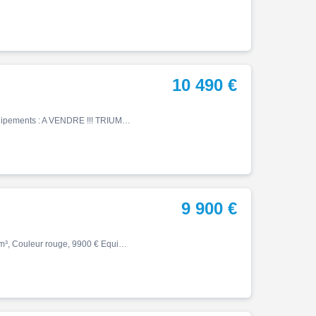
10 490 €
Street, 05/2024, 14900 km, Essence, 765cm³, 10490 € Equipements : A VENDRE !!! TRIUMPH STREET 765 RS 2024 ENTRETIENT TRIUMPH A JOUR AUCUN FRAIS A PREVOIR Pour plus de renseignements n'hésiter pas a nous contacter ,Garantie 6 mois
9 900 €
Street, 08/2024, 14000 km, Première main, Essence, 765cm³, Couleur rouge, 9900 € Equipements : ABS,Anti-démarrage,Anti-patinage,Freinage couplé,Indicateur de rapport engagé,Peinture métal,Prise USB,Shifter,Capot de selle,Pare carters,Protection de cadre,Protection de fourche,Pro…