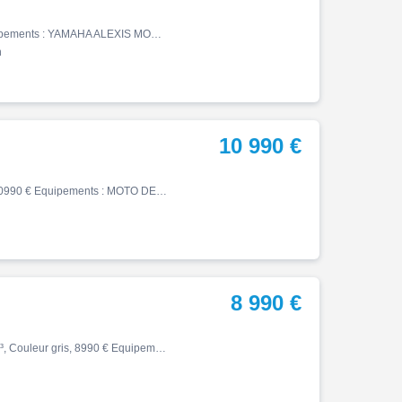
Street, 07/2016, 39057 km, Essence, 675cm³, 5490 € Equipements : YAMAHA ALEXIS MOTOS DARDILLY 58 CHEMIN DE LA BRUYERE VOUS PROPOSE UNE SUPERBE TRIUMPH STREET TRIPLE 675 R DU 26/07/2016 AVEC 39057 KMS / REVISIONS 40 000 KMS / PNEU AVANT REALISE POUR LA VENTE OPTIONS : LIGNE ARROW…
n
10 990 €
Street, 02/2026, 655 km, Essence, 765cm³, Couleur gris, 10990 € Equipements : MOTO DE DEMONSTRATION ,Disponible à l'essai,Garantie constructeur jusqu'au 10/02/2028 Toutes les occasions d'AXXESS MACHINE sont révisées et garanties. Concessionnaire TRIUMPH à Lanester (56), Rennes (…
8 990 €
Street, 03/2024, 6845 km, Première main, Essence, 765cm³, Couleur gris, 8990 € Equipements : TRIUMPH STREET TRIPLE 765 R ETAT NEUF - COLORIS SILVER ICE - ENTRETIENS REGULIERS CONCESSION TRIUMPH - Dernier entretien complet fait AMR Vittel o km - Pneus Neufs Pirelli Rosso III - Su…