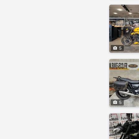

5

5