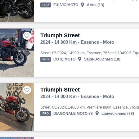

FULVIO MOTO
Arles (13)
PRO
Triumph Street

2024 - 14 900 Km - Essence - Moto

COTE MOTO
Saint-Doulchard (18)
PRO
Triumph Street

2024 - 14 000 Km - Essence - Moto

DIAGONALE MOTO 78
Louveciennes (78)
PRO