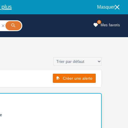
 plus
Masquer
0
Mes favoris

Créer une alerte
e