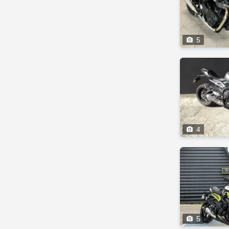

5

4

5