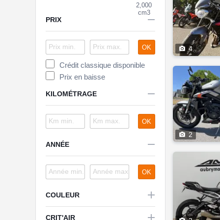
2,000
cm3

PRIX
OK

4
Crédit classique disponible
Prix en baisse

KILOMÉTRAGE
OK

2

ANNÉE
OK

COULEUR

CRIT'AIR