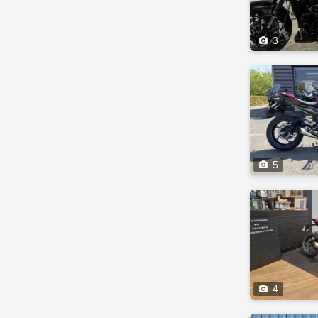

3

5

4