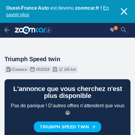
Ouest-France Auto
est devenu
zoomcar.fr !
En
savoir plus
0
Triumph Speed twin
Essence
05/2019
12 145 km
L'annonce que vous cherchez n'est
plus disponible
Pas de panique ! D'autres offres n'attendent que vous
😁
TRIUMPH SPEED TWIN