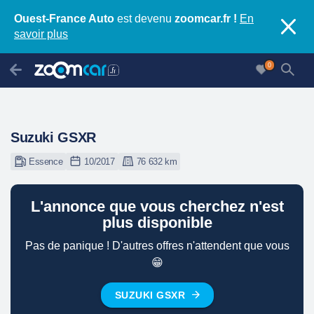
Ouest-France Auto
est devenu
zoomcar.fr !
En
savoir plus
0
Suzuki GSXR
Essence
10/2017
76 632 km
L'annonce que vous cherchez n'est
plus disponible
Pas de panique ! D'autres offres n'attendent que vous
😁
SUZUKI GSXR