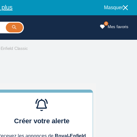
 plus
Masquer
0
Mes favoris
Enfield Classic
Créer votre alerte
ecevez les annonces de
Royal-Enfield