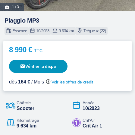
1
/ 3
Piaggio MP3
Essence
10/2023
9 634 km
Trégueux (22)
8 990 €
TTC
Vérifier la dispo
dès
164 €
/ Mois
Voir les offres de crédit
Châssis
Année
Scooter
10/2023
Kilométrage
Crit'Air
9 634 km
Crit'Air 1