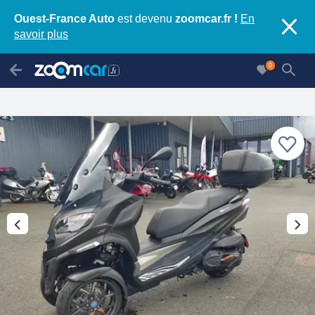
Ouest-France Auto
est devenu
zoomcar.fr !
En
savoir plus
0