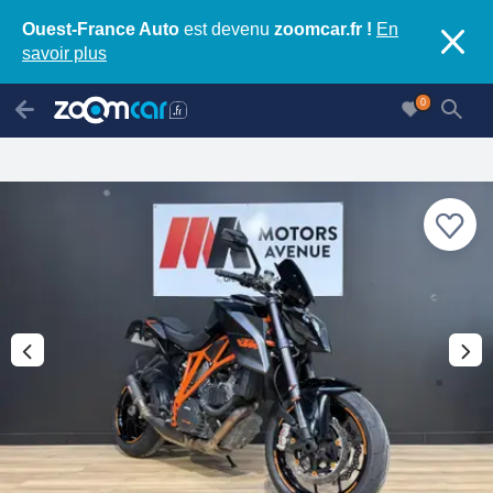
Ouest-France Auto
est devenu
zoomcar.fr !
En
savoir plus
0