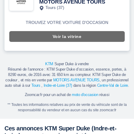
MOTORS AVENUE TOURS
Tours (37)
TROUVEZ VOTRE VOITURE D'OCCASION
Voir la vitrine
KTM
Super Duke à vendre
Résumé de l’annonce : KTM Super Duke d’occasion, essence, portes, à
8290 euros, de 2016 avec 31 650 km au compteur. KTM Super Duke de
couleur , et mis en vente par
MOTORS AVENUE TOURS
, un professionnel
auto situé à sur
Tours
,
Indre-et-Loire (37)
dans la région
Centre-Val de Loire
.
Zoomcar.fr pour un achat de
moto d'occasion
réussi
** Toutes les informations relatives au prix de vente du véhicule sont de la
responsabilité du vendeur et en aucun cas du site zoomcar.fr
Ces annonces KTM Super Duke (Indre-et-