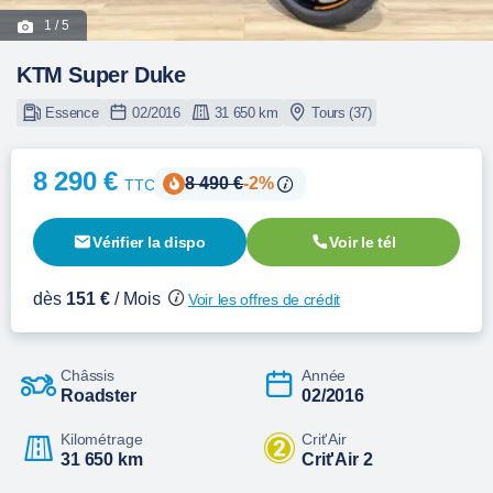
1
/ 5
KTM Super Duke
Essence
02/2016
31 650 km
Tours (37)
8 290 €
8 490 €
-2%
TTC
Vérifier la dispo
Voir le tél
dès
151 €
/ Mois
Voir les offres de crédit
Châssis
Année
Roadster
02/2016
Kilométrage
Crit'Air
31 650 km
Crit'Air 2