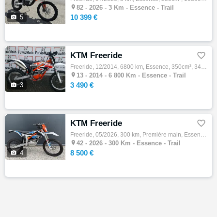

82 -
2026 - 3 Km - Essence - Trail
10 399 €

5
KTM Freeride

Freeride, 12/2014, 6800 km, Essence, 350cm³, 3490 € Equipements : Démarches administratives sur place,Essai sur rendez-vous,Gravage possibl…

13 -
2014 - 6 800 Km - Essence - Trail
3 490 €

3
KTM Freeride

Freeride, 05/2026, 300 km, Première main, Essence, 125cm³, 8500 € Equipements : A vendre KTM FREERIDE E-XC (modèle ELECTRIQUE) Modèle 2023,…

42 -
2026 - 300 Km - Essence - Trail
8 500 €

4