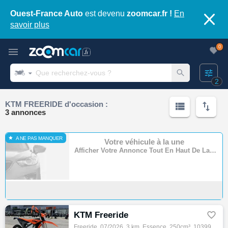
Ouest-France Auto
est devenu
zoomcar.fr !
En
savoir plus
0
2
KTM FREERIDE d'occasion :
3 annonces
A NE PAS MANQUER
Votre véhicule à la une
Afficher Votre Annonce Tout En Haut De La Page
KTM Freeride

Freeride, 07/2026, 3 km, Essence, 250cm³, 10399 € Equipements : K'EXTREME vend cette KTM FREERIDE E 2027, LA toute nouvelle arme 100% ELECT…