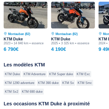
Montauban (82)
Montauban (82)
Mon
KTM Duke
KTM Duke
KTM 
2023 • 14 840 km • essence
2025 • 3 325 km • essence
2024 •
6 790€
4 190€
9 49
Les modèles KTM
KTM Duke
KTM Adventure
KTM Super duke
KTM Exc
KTM 1290 adventure
KTM 390 duke
KTM Sx
KTM Smc
KTM Sx2
KTM 690 duke
Les occasions KTM Duke à proximité