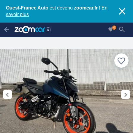
Ouest-France Auto
est devenu
zoomcar.fr !
En
savoir plus
0