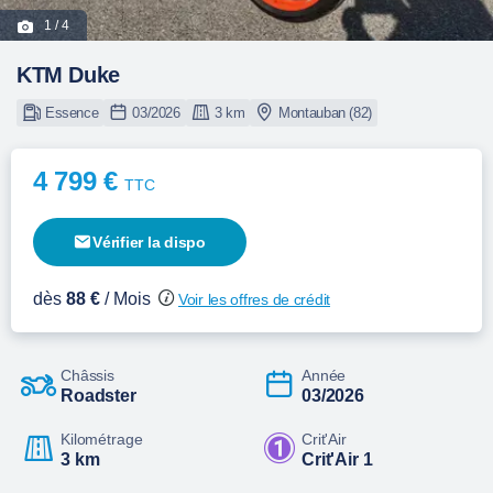
1
/ 4
KTM Duke
Essence
03/2026
3 km
Montauban (82)
4 799 €
TTC
Vérifier la dispo
dès
88 €
/ Mois
Voir les offres de crédit
Châssis
Année
Roadster
03/2026
Kilométrage
Crit'Air
3 km
Crit'Air 1