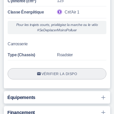
125
Cylindrée (cm
)
Classe Énergétique
Crit'Air 1
Pour les trajets courts, privilégiez la marche ou le vélo
#SeDeplacerMoinsPolluer
Carrosserie
Type (Chassis)
Roadster
VÉRIFIER LA DISPO
Équipements
Financement