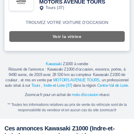
MOTORS AVENUE TOURS
Tours (37)
TROUVEZ VOTRE VOITURE D'OCCASION
Voir la vitrine
Kawasaki
Z1000 à vendre
Résumé de l’annonce : Kawasaki Z1000 d’occasion, essence, portes, à
9490 euros, de 2019 avec 28 530 km au compteur. Kawasaki Z1000 de
couleur , et mis en vente par
MOTORS AVENUE TOURS
, un professionnel
auto situé à sur
Tours
,
Indre-et-Loire (37)
dans la région
Centre-Val de Loire
.
Zoomcar.fr pour un achat de
moto d'occasion
réussi
** Toutes les informations relatives au prix de vente du véhicule sont de la
responsabilité du vendeur et en aucun cas du site zoomcar.fr
Ces annonces Kawasaki Z1000 (Indre-et-