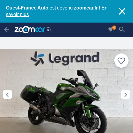
Ouest-France Auto
est devenu
zoomcar.fr !
En
savoir plus
0