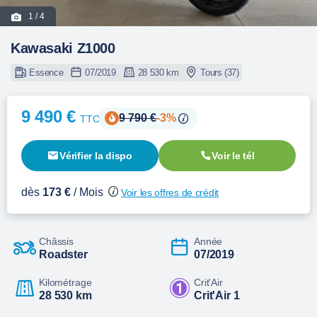
1
/ 4
Kawasaki Z1000
Essence
07/2019
28 530 km
Tours (37)
9 490 €
9 790 €
-3%
TTC
Vérifier la dispo
Voir le tél
dès
173 €
/ Mois
Voir les offres de crédit
Châssis
Année
Roadster
07/2019
Kilométrage
Crit'Air
28 530 km
Crit'Air 1