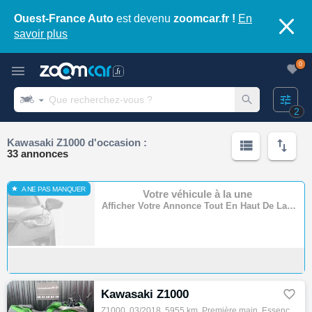
Ouest-France Auto
est devenu
zoomcar.fr !
En
savoir plus
0
2
Kawasaki Z1000 d'occasion :
33 annonces
A NE PAS MANQUER
Votre véhicule à la une
Afficher Votre Annonce Tout En Haut De La Page
Kawasaki Z1000

Z1000, 03/2018, 5955 km, Première main, Essence, 1000cm³, Couleur vert, 9890 € Equipements : A SAISIR KAWASAKI Z1000 SX - Z1000 SX - Z-1000…