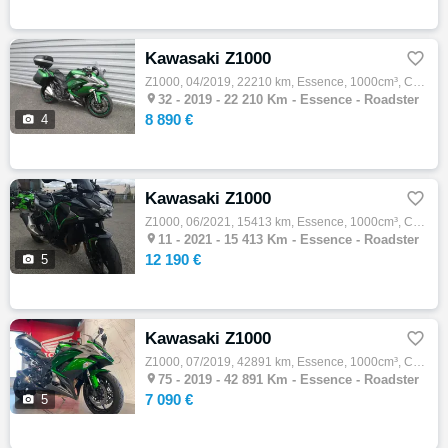
Kawasaki Z1000

Z1000, 04/2019, 22210 km, Essence, 1000cm³, Couleur vert, 8890 € Equipements : KAWASAKI Z1000 SX - TOURER 04-2019 - PACK TOURER - SUPPORT +…

32 -
2019 - 22 210 Km - Essence - Roadster
8 890 €

4
Kawasaki Z1000

Z1000, 06/2021, 15413 km, Essence, 1000cm³, Couleur noir, 12190 € Equipements : Magnifique Kawasaki Z H2 de 2021, totalisant 15 413 km. La …

11 -
2021 - 15 413 Km - Essence - Roadster
12 190 €

5
Kawasaki Z1000

Z1000, 07/2019, 42891 km, Essence, 1000cm³, Couleur noir, 7090 € Equipements : ? À découvrir chez Honda 4en1 : cette superbe KAWASAKI Z 100…

75 -
2019 - 42 891 Km - Essence - Roadster
7 090 €

5