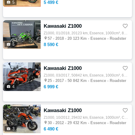
5 499 €

5
Kawasaki Z1000

Z1000, 01/2018, 20123 km, Essence, 1000cm³, 8590 € Equipements : KAWASAKI Z1000SX // 1re immatriculation : 24/01/2018 // Kilométrage : 2012…

57 -
2018 - 20 123 Km - Essence - Roadster
8 590 €

5
Kawasaki Z1000

Z1000, 03/2017, 50842 km, Essence, 1000cm³, 6999 € Equipements : Informations générales À vendre, Kawasaki Z1000SX mise en circulation le 1…

25 -
2017 - 50 842 Km - Essence - Roadster
6 999 €

4
Kawasaki Z1000

Z1000, 10/2012, 29432 km, Essence, 1000cm³, Couleur orange, 6490 € Equipements : Kawasaki Nîmes vous propose cette Kawasaki Z1000 du 12/10/…

30 -
2012 - 29 432 Km - Essence - Roadster
6 490 €

3