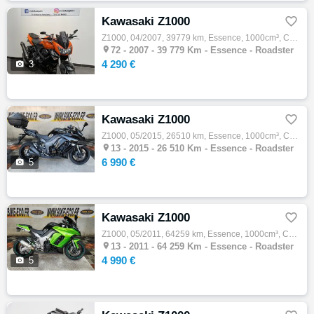
Kawasaki Z1000

Z1000, 04/2007, 39779 km, Essence, 1000cm³, Couleur orange, 4290 € Equipements : MOTOKAZPARC VOUS PROPOSE CETTE SUPERBE Z 1000 Moto révisée…

72 -
2007 - 39 779 Km - Essence - Roadster
4 290 €

3
Kawasaki Z1000

Z1000, 05/2015, 26510 km, Essence, 1000cm³, Couleur noir, 6990 € Equipements : Kawasaki Z 1000 SX - Consommables ok - Rien à prévoir - Repr…

13 -
2015 - 26 510 Km - Essence - Roadster
6 990 €

5
Kawasaki Z1000

Z1000, 05/2011, 64259 km, Essence, 1000cm³, Couleur vert, 4990 € Equipements : Kawasaki Z 1000 SX - Consommables ok - Rien à prévoir - Sile…

13 -
2011 - 64 259 Km - Essence - Roadster
4 990 €

5