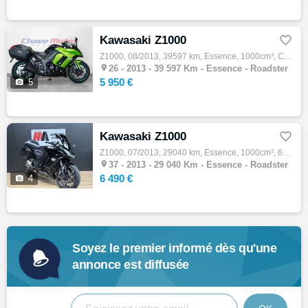
Kawasaki Z1000

Z1000, 08/2013, 39597 km, Essence, 1000cm³, Couleur vert, 5950 € Equipements : ,Garantie 3 mois

26 -
2013 - 39 597 Km - Essence - Roadster
5 950 €

5
Kawasaki Z1000

Z1000, 07/2013, 29040 km, Essence, 1000cm³, 6490 € Equipements : NB : Valises en mauvais état Echange reprise possible de votre véhicule Li…

37 -
2013 - 29 040 Km - Essence - Roadster
6 490 €

4
Soyez le premier informé dès qu'une
annonce est diffusée