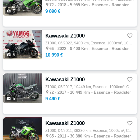

72 -
2018 - 5 955 Km - Essence - Roadster
9 890 €

5
Kawasaki Z1000

Z1000, 06/2022, 9400 km, Essence, 1000cm³, 10990 € Equipements : EQUIPEMENTS : - Shifter up & down - Sacoches de valises droit & gauche - T…

66 -
2022 - 9 400 Km - Essence - Roadster
10 990 €

5
Kawasaki Z1000

Z1000, 05/2017, 10449 km, Essence, 1000cm³, Couleur noir, 9490 € Equipements : Kawasaki Z 1000 noir mise en circulation le 16/05/2017. Entr…

72 -
2017 - 10 449 Km - Essence - Roadster
9 490 €

5
Kawasaki Z1000

Z1000, 04/2011, 36380 km, Essence, 1000cm³, Couleur vert, 5499 € Equipements : KAWASAKI Z1000SX du 20-04-2011. Entretien & Consommables Ok …

65 -
2011 - 36 380 Km - Essence - Roadster