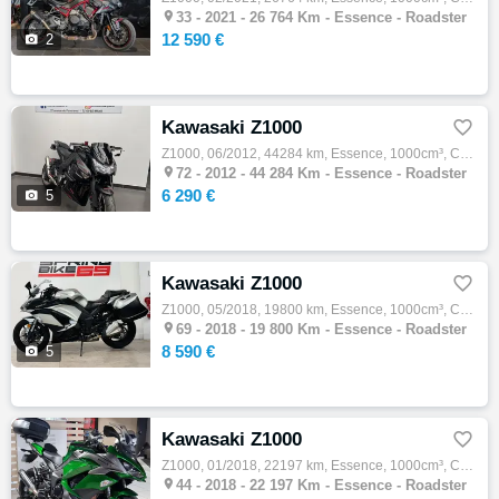

33 -
2021 - 26 764 Km - Essence - Roadster
12 590 €

2
Kawasaki Z1000

Z1000, 06/2012, 44284 km, Essence, 1000cm³, Couleur noir, 6290 € Equipements : Magnifique Z1000. Equipements et options : - Silencieux Akra…

72 -
2012 - 44 284 Km - Essence - Roadster
6 290 €

5
Kawasaki Z1000

Z1000, 05/2018, 19800 km, Essence, 1000cm³, Couleur gris, 8590 € Equipements : ,Dépôt-vente,Garantie 12 mois

69 -
2018 - 19 800 Km - Essence - Roadster
8 590 €

5
Kawasaki Z1000

Z1000, 01/2018, 22197 km, Essence, 1000cm³, Couleur vert, 8999 € Equipements : ABS,Anti-patinage,Indicateur de rapport engagé,Peinture méta…

44 -
2018 - 22 197 Km - Essence - Roadster