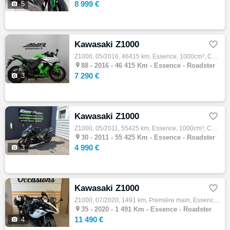
8 999 €

5
Kawasaki Z1000

Z1000, 05/2016, 46415 km, Essence, 1000cm³, Couleur vert, 7290 € Equipements : KAWASAKI Z 1000 SX ABS EXCELLENT ETAT - COLORIS PERSO VERT K…

88 -
2016 - 46 415 Km - Essence - Roadster
7 290 €

3
Kawasaki Z1000

Z1000, 05/2011, 55425 km, Essence, 1000cm³, Couleur noir, 4990 € Equipements : Vends tres belle z 1000 sx equipe de silencieux akrapovik re…

30 -
2011 - 55 425 Km - Essence - Roadster
4 990 €

3
Kawasaki Z1000

Z1000, 07/2020, 1491 km, Première main, Essence, 1000cm³, Couleur blanc, 11490 € Equipements : PACK TOURER, ECHAPPEMENT AKRAPOVIC, SHIFTER …

35 -
2020 - 1 491 Km - Essence - Roadster
11 490 €

4