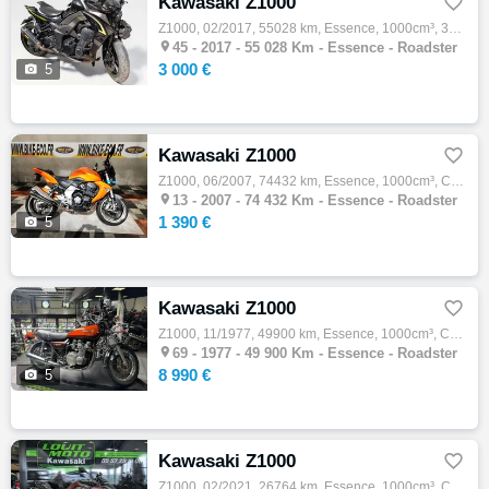
Kawasaki Z1000

Z1000, 02/2017, 55028 km, Essence, 1000cm³, 3000 € Equipements : KAWASAKI Z 1000 Moto accidentée en procédure RSV/VEI, vente réservée aux p…

45 -
2017 - 55 028 Km - Essence - Roadster
3 000 €

5
Kawasaki Z1000

Z1000, 06/2007, 74432 km, Essence, 1000cm³, Couleur orange, 1390 € Equipements : ROADSTER KAWASAKI Z1000 Accidenté Choc avant Procédure RSV…

13 -
2007 - 74 432 Km - Essence - Roadster
1 390 €

5
Kawasaki Z1000

Z1000, 11/1977, 49900 km, Essence, 1000cm³, Couleur orange, 8990 € Equipements : DISPONIBLE CHEZ K69 NORD DARDILLY Démarches administrative…

69 -
1977 - 49 900 Km - Essence - Roadster
8 990 €

5
Kawasaki Z1000

Z1000, 02/2021, 26764 km, Essence, 1000cm³, Couleur noir, 12590 € Equipements : Démarches administratives sur place, Essai sur rendez-vous,…