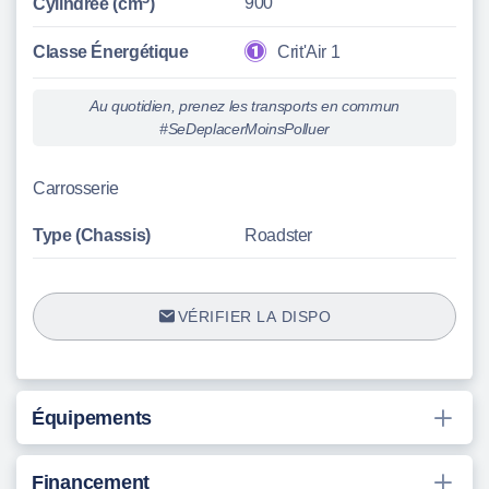
900
Cylindrée (cm
)
Classe Énergétique
Crit'Air 1
Au quotidien, prenez les transports en commun
#SeDeplacerMoinsPolluer
Carrosserie
Type (Chassis)
Roadster
VÉRIFIER LA DISPO
Équipements
Financement