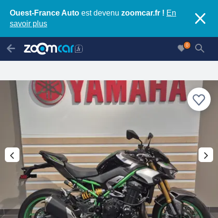
Ouest-France Auto
est devenu
zoomcar.fr !
En
savoir plus
0