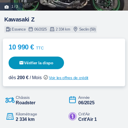
1
/ 3
Kawasaki Z
Essence
06/2025
2 334 km
Seclin (59)
10 990 €
TTC
Vérifier la dispo
dès
200 €
/ Mois
Voir les offres de crédit
Châssis
Année
Roadster
06/2025
Kilométrage
Crit'Air
2 334 km
Crit'Air 1