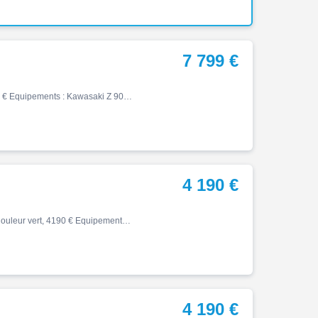
7 799 €
Z, 09/2023, 4657 km, Essence, 900cm³, Couleur gris, 7799 € Equipements : Kawasaki Z 900 A2 gris mise en circulation le 26/09/2026. Entretien à jour pas de frais à prévoir. Factures et doubles des clés en notre possession. En équipement: support de plaque court. Pour plus de rens…
4 190 €
Z, 07/2025, 12298 km, Première main, Essence, 451cm³, Couleur vert, 4190 € Equipements : Kawasaki Nîmes vous propose cette Kawasaki Z500, mise en circulation le 25/07/2024, affichant 12 298 km. Cette Z500 est en excellent état et bénéficie de la garantie constructeur jusqu'au 24…
4 190 €