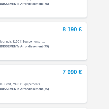
DISSEMENTe Arrondissement (75)
8 190 €
Z, 01/2026, 864 km, Première main, Essence, 900cm³, Couleur noir, 8190 € Equipements : ? À découvrir chez Kawasaki Folie Mericourt : cette superbe Kawasaki Z 900 2026, disponible à crédit ou au comptant ! ? Exemple de financement personnalisé : Avec un apport de 2000 EUR, repart…
DISSEMENTe Arrondissement (75)
7 990 €
Z, 01/2026, 467 km, Première main, Essence, 900cm³, Couleur vert, 7990 € Equipements : ? À découvrir chez Kawasaki Folie Mericourt : cette superbe Kawasaki Z 900 2026, disponible à crédit ou au comptant ! ? Exemple de financement personnalisé : Avec un apport de 2000 EUR, repart…
DISSEMENTe Arrondissement (75)