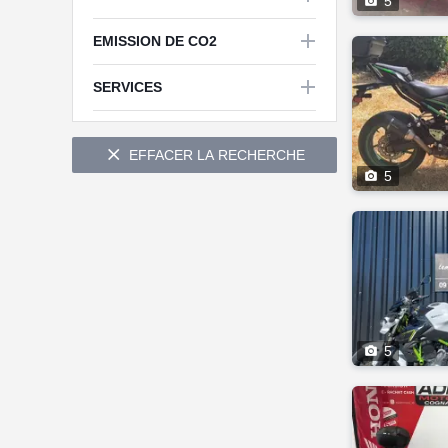

5

EMISSION DE CO2


SERVICES

EFFACER LA RECHERCHE

5

5