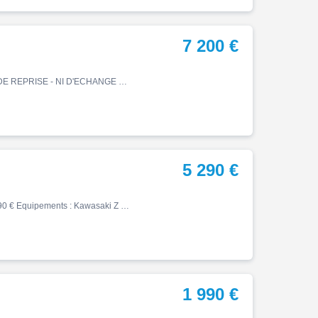
7 200 €
Z, 14000 km, Essence, 948cm³, Couleur gris, 7200 € PAS DE REPRISE - NI D'ECHANGE Historique et entretien L'AVIS DE BONNIE&CAR - Bonnie&Car vous présente cette dynamique Kawasaki Z900, millésime 2023. Affichant 14 000 km certifiés, cette première main d'origine France se tro…
5 290 €
Z, 04/2017, 7621 km, Essence, 649cm³, Couleur blanc, 5290 € Equipements : Kawasaki Z 650 blanc mise en circulation le 13/04/2017. Entretien à jour pas de frais à prévoir. Factures et doubles des clés en notre possession. Pour plus de renseignements, contacter Christophe. ABS,Ess…
1 990 €