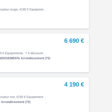
Z, 07/2024, 14468 km, Première main, Essence, 451cm³, Couleur rouge, 4190 € Equipements : Kawasaki Nîmes vous propose cette Kawasaki Z500, mise en circulation le 25/07/2024, affichant 14 468 km. Cette Z500 est en excellent état et bénéficie de la garantie constructeur jusqu'au 2…
6 690 €
Z, 06/2021, 15254 km, Essence, 900cm³, Couleur noir, 6690 € Equipements : ? À découvrir chez Folie Mericourt : cette superbe KAWASAKI Z 900 125cv de 2021, disponible à crédit ou au comptant ! ? Exemple de financement personnalisé : Avec un apport de 1690EUR, repartez au guidon d…
DISSEMENTe Arrondissement (75)
4 190 €
Z, 05/2020, 35470 km, Première main, Essence, 702cm³, Couleur noir, 4190 € Equipements : ? À découvrir chez Honda 4en1 : cette superbe KAWASAKI Z 650 de 2020, disponible à crédit ou au comptant ! ? Exemple de financement personnalisé : Avec un apport de 190 EUR, repartez au guid…
Arrondissement (75)