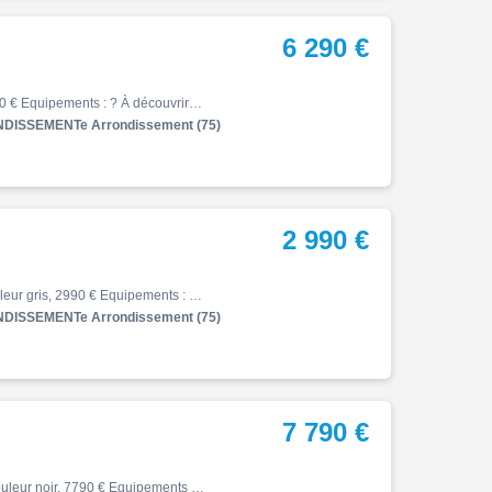
6 290 €
Z, 04/2026, 359 km, Première main, Essence, 650cm³, 6290 € Equipements : ? À découvrir chez Kawasaki Folie Mericourt : cette superbe Kawasaki Z 650 S 2026, disponible à crédit ou au comptant ! ? Exemple de financement personnalisé : Avec un apport de 1600 EUR, repartez au guidon…
DISSEMENTe Arrondissement (75)
2 990 €
Z, 11/2023, 568 km, Première main, Essence, 125cm³, Couleur gris, 2990 € Equipements : Votre concession Kawasaki, Folie-Méricourt, vous propose cette magnifique Kawasaki ZE-1 à crédit ou au comptant : * Exemple de financement : Sur une durée de 37 mois avec 2500 apports , seulem…
DISSEMENTe Arrondissement (75)
7 790 €
Z, 01/2026, 3091 km, Première main, Essence, 900cm³, Couleur noir, 7790 € Equipements : ? À découvrir chez Kawasaki Folie Mericourt : cette superbe Kawasaki Z 900 bridée A2 2025, disponible à crédit ou au comptant ! ? Exemple de financement personnalisé : Avec un apport de 2000 …