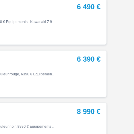
6 490 €
Z, 04/2021, 10308 km, Essence, 900cm³, Couleur noir, 6490 € Equipements : Kawasaki Z 900 A2 noir mise en circulation le 13/04/2021. Entretien à jour pas de frais à prévoir. Factures et doubles des clés en notre possession. En équipement: selle confort, silencieux Arrow Pour plus…
6 390 €
Z, 07/2024, 5923 km, Première main, Essence, 650cm³, Couleur rouge, 6390 € Equipements : A SAISIR KAWASAKI Z 650 ABS - Z650 A2 - Z-650- Z650 -Z 650 47.5 CV - 650Z - 650 Z - Z-650ABS 1 ERE MAIN / REVISON A JOUR / PNEU AV NEUF / SUPPORT DE PLAQUE COURT MOTO BRIDEE A2 FINANCEMENT P…
8 990 €
Z, 01/2023, 4441 km, Première main, Essence, 900cm³, Couleur noir, 8990 € Equipements : TRES BELLE KAWASAKI Z900RS / Z900 RS / Z 900 RS GARANTIE 12 MOIS Coloris: NOIR / ROUGE ACCESSOIRES: ECHAPPEMENT ARROW TRES BON ETAT GENERAL Livraison possible, reprise possible, financement p…