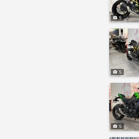

5

5

5