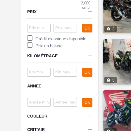
2,000
cm3

PRIX
OK

3
Crédit classique disponible
Prix en baisse

KILOMÉTRAGE
OK

5

ANNÉE
OK

COULEUR

CRIT'AIR