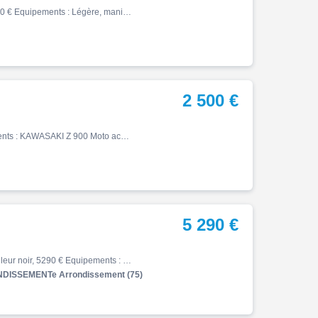
Z, 07/2019, 66109 km, Essence, 400cm³, Couleur noir, 1990 € Equipements : Légère, maniable et économique, la Z400 est idéale pour les trajets quotidiens comme pour les balades. Son bicylindre de 399 cm³ offre des performances dynamiques tout en restant accessible, notamment pour…
2 500 €
Z, 08/2017, 39659 km, Essence, 900cm³, 2500 € Equipements : KAWASAKI Z 900 Moto accidentée en procédure RSV CADRE tordue, MOTEUR ok, FOURCHE tordue, MISE EN ROUTE ok. Pour plus d'informations n'hésitez pas nous contacter par téléphone ou par mail Les véhicules accidentés sont ve…
5 290 €
Z, 02/2026, 543 km, Première main, Essence, 500cm³, Couleur noir, 5290 € Equipements : ? À découvrir chez Honda Folie Mericourt : cette superbe Kawasaki Z 500 SE , disponible à crédit ou au comptant ! ? Exemple de financement personnalisé : Avec un apport de 1000 EUR, repartez a…
DISSEMENTe Arrondissement (75)