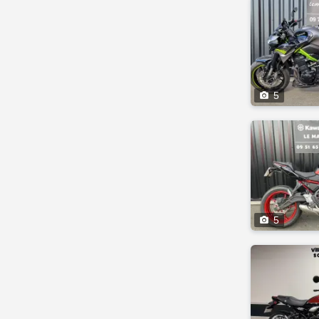

5

5