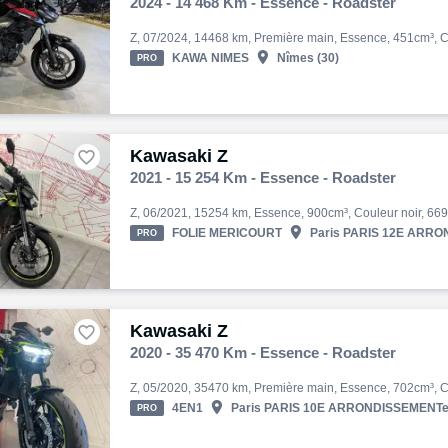
2024 - 14 468 Km - Essence - Roadster

KAWA NIMES
Nîmes (30)
PRO
Kawasaki Z

2021 - 15 254 Km - Essence - Roadster

FOLIE MERICOURT
Paris PARIS 12E ARRON
PRO
Kawasaki Z

2020 - 35 470 Km - Essence - Roadster

4EN1
Paris PARIS 10E ARRONDISSEMENTe 
PRO