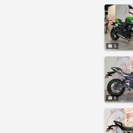

5

5