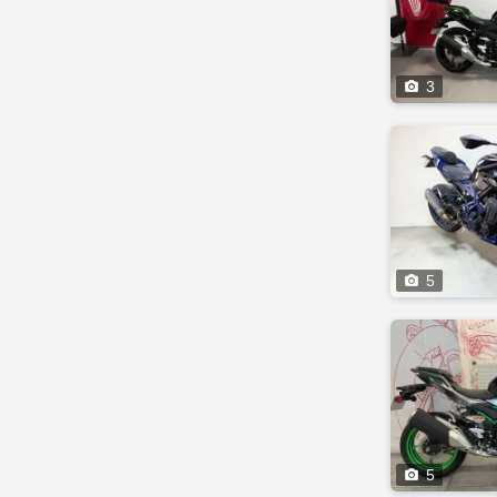

3

5

5