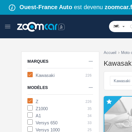
Ouest-France Auto
est devenu
zoomcar.f
Accueil
Moto 

MARQUES
Kawasaki
Kawasaki
226
Kawasaki

MODÈLES

Z
226
Z1000
35
A1
34
Versys 650
33
Versys 1000
25