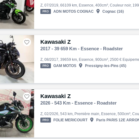

ADN MOTOS COGNAC
Cognac (16)
PRO
Kawasaki Z

2017 - 39 659 Km - Essence - Roadster

GAM MOTOS
Pressigny-les-Pins (45)
PRO
Kawasaki Z

2026 - 543 Km - Essence - Roadster

FOLIE MERICOURT
Paris PARIS 12E ARRON
PRO