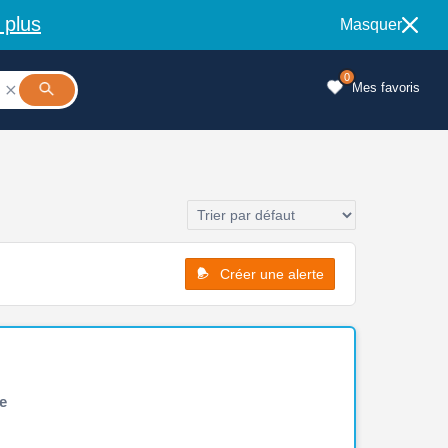
 plus
Masquer
0
Mes favoris

Créer une alerte
e