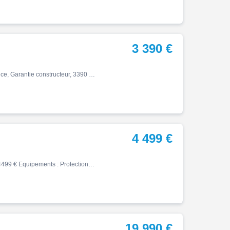
3 390 €
Autres 2twenty, Roma serie 3 2900, 06/2022, 10 km, Essence, Garantie constructeur, 3390 € VEHICULE VISIBLE SUR VOTRE CONCESSION SVA FIAT YVETOT Rue des Renards 76190 Sainte Marie des champs
4 499 €
Fz8, 05/2011, 30870 km, Essence, 800cm³, Couleur bleu, 4499 € Equipements : Protection de cadre,Sabot moteur,Selle confort,Silencieux inox,Support de plaque court ,Assurance sur place,Démarches administratives sur place,Transport possible,Véhicule disponible de suite,Pneu ar neu…
19 990 €