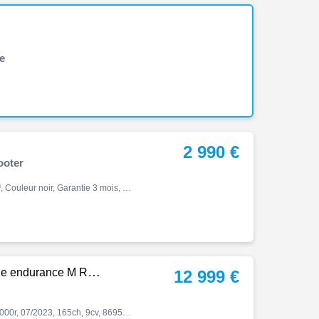
e
2 990 €
ooter
Sh, Sh 125 abs, 07/2020, 12ch, 1100 km, Essence, 125cm³, Couleur noir, Garantie 3 mois, 2990 €
rance M Revise S1000R
12 999 €
Serie f, S 1000 r finition pro, chaine endurance m révisé s1000r, 07/2023, 165ch, 9cv, 8695 km, Première main, Essence, 999cm³, Couleur noir, Garantie 12 mois, 12999 € Equipements : ...|Alarme antivol|Appel d'urgence intelligent|Black Storm metallic|Bulle sport|Chaine Endurance …