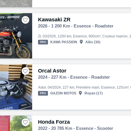
Kawasaki ZR

2026 - 1 200 Km - Essence - Roadster

KAWA PASSION
Alès (30)
PRO
Orcal Astor

2024 - 227 Km - Essence - Roadster

GAZON MOTOS
Royan (17)
PRO
Honda Forza

2022 - 20 785 Km - Essence - Scooter