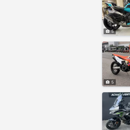

5

5