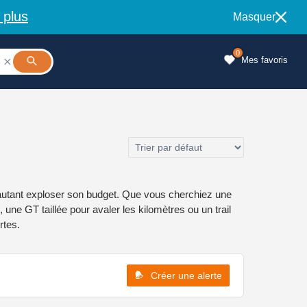
 plus
Masquer
0
Mes favoris

autant exploser son budget. Que vous cherchiez une
une GT taillée pour avaler les kilomètres ou un trail
rtes.
Créer une alerte