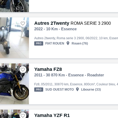
Autres 2Twenty

ROMA SERIE 3 2900
2022 - 10 Km - Essence

FIAT ROUEN
Rouen (76)
PRO
Yamaha FZ8

2011 - 30 870 Km - Essence - Roadster

SUD OUEST MOTO
Libourne (33)
PRO
Yamaha YZF R1
