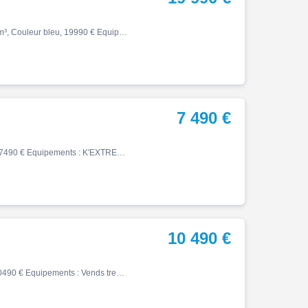
Yzf r1, 08/2024, 5409 km, Première main, Essence, 1000cm³, Couleur bleu, 19990 € Equipements : yamaha r1 covering sur moto bleu origine ABS,Anti-démarrage,Anti-patinage,Indicateur de rapport engagé,Shifter,Bulle fumée,Silencieux Akrapovic,Support de plaque court ,Assurance sur p…
7 490 €
Exc, 12/2023, 1525 km, Première main, Essence, 350cm³, 7490 € Equipements : K'EXTREME vend cette KTM 350 EXC-F25km 50 heures, l'arme 100% READY TO RACE ! Modèle 2024. état neuf sabot, ventilo double courbe peu roulée, proprio méticuleux Livraison possible partout en France à PAR…
10 490 €
Er, 01/2025, 20800 km, Essence, 1100cm³, Couleur gris, 10490 € Equipements : Vends tres belle versys 1100 s modele 2025 rien a prevoir possibilite rajout valises + top cases pour 1200 euros ABS,Anti-démarrage,Anti-patinage,Béquille centrale,Indicateur de rapport engagé,Poignées …