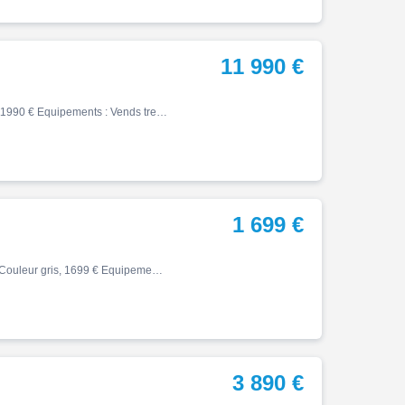
11 990 €
Zr, 03/2026, 1200 km, Essence, 900cm³, Couleur marron, 11990 € Equipements : Vends tres belle z 900 rs se modele full power non bridable equipee amortisseur OHLINS + freins BREMBO Etat neuf ABS,Anti-démarrage,Béquille centrale,Indicateur de rapport engagé,Prise USB,Régulateur de…
1 699 €
Astor, 04/2024, 227 km, Première main, Essence, 125cm³, Couleur gris, 1699 € Equipements : Découvrez ce Scrambler ORCAL Espéria 125 une perle rare de 2024 avec seulement 227 kilomètres au compteur. Son design élégant et sa couleur argentée captiveront les regards. Profitez de la…
3 890 €