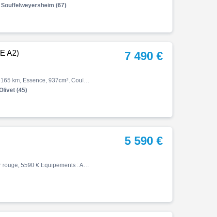
Souffelweyersheim (67)
E A2)
7 490 €
Monster, 937 (version bridable a2), 09/2023, 111ch, 9cv, 16165 km, Essence, 937cm³, Couleur rouge, Garantie 3 mois, 7490 € Equipements : Ducati Red|ABS|Accélérateur électronique|Antidémarrage électronique|Antipatinage|Anti-wheeling|Bequille latérale|Commande ordinateur de bord a…
Olivet (45)
5 590 €
Mt07 tracer, 11/2016, 30258 km, Essence, 689cm³, Couleur rouge, 5590 € Equipements : ABS,Poignées chauffantes,Bulle réglable,Tampons pare carters,Top case 2 casques,Démarches administratives sur place,Financement & Assurance possibles ,Prix hors frais de préparation,Entretien à …