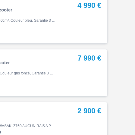
4 990 €
cooter
Ak 550, Ak 550 35kw, 05/2022, 6cv, 41000 km, Essence, 550cm³, Couleur bleu, Garantie 3 mois, 4990 €
7 990 €
ooter
Metropolis, 400 gt, 05/2022, 36ch, 5cv, 6874 km, Essence, Couleur gris foncé, Garantie 3 mois, 7990 €
2 900 €
Z750, Zr750ll1a, 10/2007, 42690 km, Essence, 2900 € KAWASAKI Z750 AUCUN RAIS A PREVOIR TRES BON ETAT PNEUS NEUFS VISIBLE SUR PLACE GARAGE VINCENT K ZA DE KERBOL 22810 BELLE ISLE EN TERRE OUVERT DU LUNDI AU SAMEDI
)