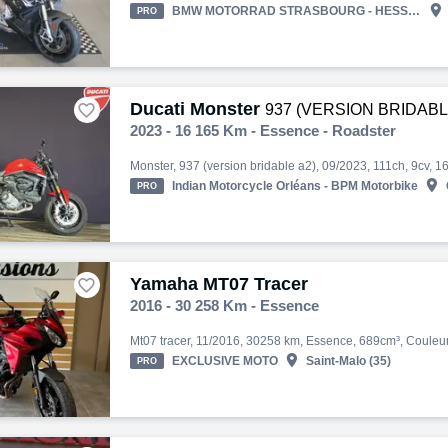

BMW MOTORRAD STRASBOURG - HESS AUTOMOBILE
PRO
Ducati Monster

937 (VERSION BRIDABL
2023 - 16 165 Km - Essence - Roadster

Indian Motorcycle Orléans - BPM Motorbike
PRO
Yamaha MT07 Tracer

2016 - 30 258 Km - Essence

EXCLUSIVE MOTO
Saint-Malo (35)
PRO