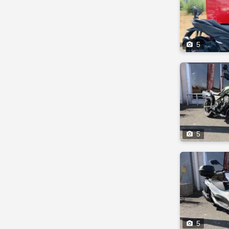

5

5

5