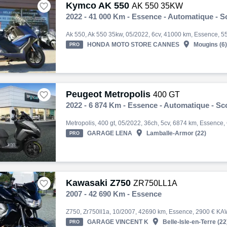
Kymco AK 550

AK 550 35KW
2022 - 41 000 Km - Essence - Automatique - S

HONDA MOTO STORE CANNES
Mougins (6)
PRO
Peugeot Metropolis

400 GT
2022 - 6 874 Km - Essence - Automatique - Sc

GARAGE LENA
Lamballe-Armor (22)
PRO
Kawasaki Z750

ZR750LL1A
2007 - 42 690 Km - Essence

GARAGE VINCENT K
Belle-Isle-en-Terre (22
PRO