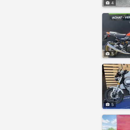

4

5

5