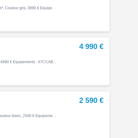
Forza, 10/2022, 20785 km, Première main, Essence, 125cm³, Couleur gris, 3890 € Equipements : *1er main *vendue et entrenue par notre concession EB77 *dosseret passager *garantie 2027 *possibilité de financement et assurance ABS,Anti-démarrage,Béquille centrale,Peinture mat ,Pris…
4 990 €
Cl 500, 10/2025, 2900 km, Essence, 500cm³, Couleur vert, 4990 € Equipements : 47CV,ABS,Bulle haute,Pare mains,Prise USB,Compatible Permis A2,Disponible à l'essai,Garantie constructeur jusqu'au 18/10/2031 contactez Tony ou Bastien
2 590 €
Pcx, 07/2024, 355 km, Première main, Essence, 125cm³, Couleur blanc, 2590 € Equipements : Peinture vernie,Bulle haute,Top case,Assurance sur place,Démarches administratives sur place,Essai sur rendez-vous,Prix hors frais d'immatriculation,Factures d'entretien,Révision faite,Véhi…