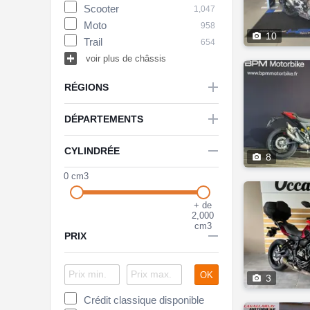
Scooter
ER
1,047
18
Moto
EXC
958
28

10
Trail
Electra Glide
654
17


voir plus de châssis
voir plus de modèles

RÉGIONS

DÉPARTEMENTS

CYLINDRÉE

8
0 cm3
+ de
2,000
cm3

PRIX
OK

3
Crédit classique disponible