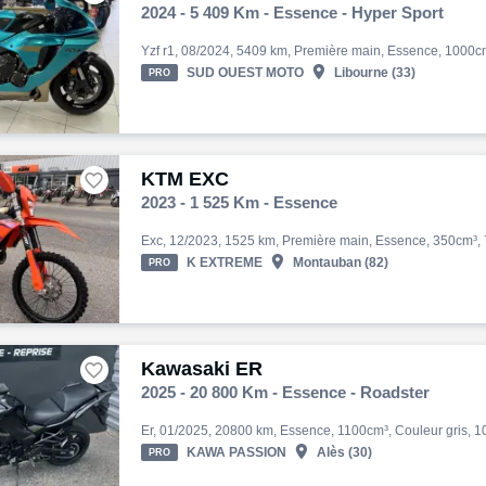
2024 - 5 409 Km - Essence - Hyper Sport

SUD OUEST MOTO
Libourne (33)
PRO
KTM EXC

2023 - 1 525 Km - Essence

K EXTREME
Montauban (82)
PRO
Kawasaki ER

2025 - 20 800 Km - Essence - Roadster

KAWA PASSION
Alès (30)
PRO