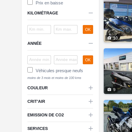
Prix en baisse

KILOMÉTRAGE
OK

10

ANNÉE
OK
Véhicules presque neufs

COULEUR

9

CRIT'AIR

EMISSION DE CO2


SERVICES