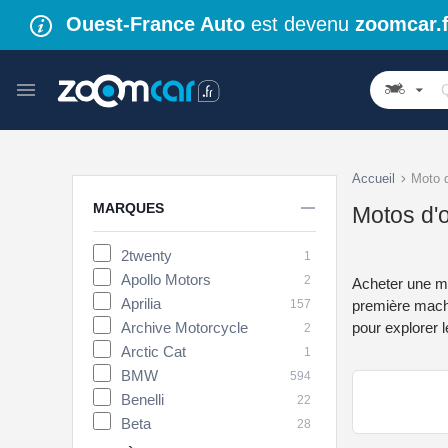
Ouest-France Auto
est devenu
zoomcar.f
Accueil
Moto 

MARQUES
Motos d'o
2twenty
1
Apollo Motors
2
Acheter une mo
Aprilia
157
première machin
Archive Motorcycle
pour explorer 
2
Arctic Cat
1
BMW
594
Benelli
22
Beta
28
Brixton