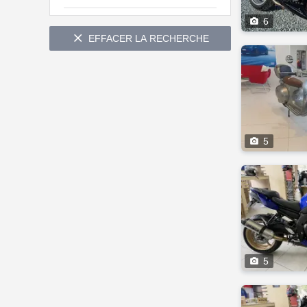

6

EFFACER LA RECHERCHE

5

5