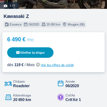
1
/ 5
Kawasaki Z
Essence
06/2020
20 650 km
Mougins (06)
6 490 €
TTC
Vérifier la dispo
dès
119 €
/ Mois
Voir les offres de crédit
Châssis
Année
Roadster
06/2020
Kilométrage
Crit'Air
20 650 km
Crit'Air 1