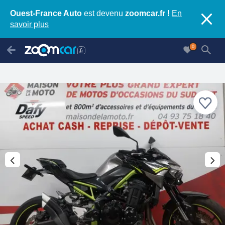
Ouest-France Auto
est devenu
zoomcar.fr !
En
savoir plus
0