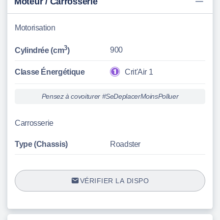
Moteur / Carrosserie
Motorisation
3
900
Cylindrée (cm
)
Classe Énergétique
Crit'Air 1
Pensez à covoiturer #SeDeplacerMoinsPolluer
Carrosserie
Type (Chassis)
Roadster
VÉRIFIER LA DISPO