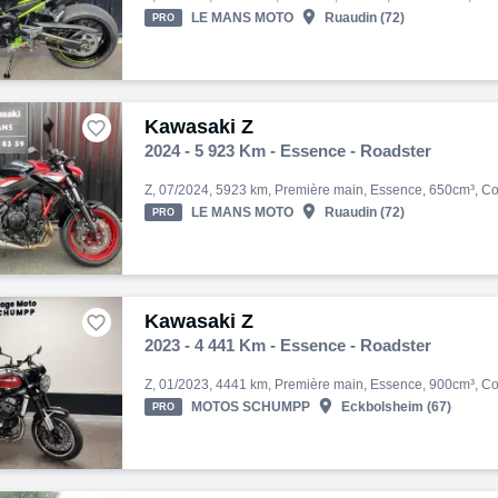

LE MANS MOTO
Ruaudin (72)
PRO
Kawasaki Z

2024 - 5 923 Km - Essence - Roadster

LE MANS MOTO
Ruaudin (72)
PRO
Kawasaki Z

2023 - 4 441 Km - Essence - Roadster

MOTOS SCHUMPP
Eckbolsheim (67)
PRO