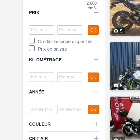
2,000
cm3

PRIX
OK

5
Crédit classique disponible
Prix en baisse

KILOMÉTRAGE
OK

5

ANNÉE
OK

COULEUR

CRIT'AIR