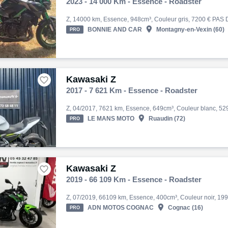
2023 - 14 000 Km - Essence - Roadster

BONNIE AND CAR
Montagny-en-Vexin (60)
PRO
Kawasaki Z

2017 - 7 621 Km - Essence - Roadster

LE MANS MOTO
Ruaudin (72)
PRO
Kawasaki Z

2019 - 66 109 Km - Essence - Roadster

ADN MOTOS COGNAC
Cognac (16)
PRO