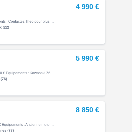
4 990 €
Z, 09/2022, 21852 km, Essence, 650cm³, 4990 € Equipements : Contactez Théo pour plus de renseignements 02l96l61l63l53 ou 02l96l61l46l14 Livraison possible dans toute la France métropolitaine Nos véhicules sont révisés et contrôlés à la vente Reprise possible Assurance sur place,…
 (22)
5 990 €
Z, 03/2022, 16102 km, Essence, 650cm³, Couleur vert, 5990 € Equipements : Kawasaki Z650RS A2 2022 - Élégance néo-rétro Magnifique Kawasaki Z650RS A2 de 2022, au design néo-rétro emblématique et à la superbe finition d'origine. ?? Compatible permis A2 ?? Garantie 12 mois ?? Excel…
 (76)
8 850 €
Z, 04/2026, 204 km, Essence, 900cm³, Couleur noir, 8850 € Equipements : Ancienne moto de démonstration de notre concession, cette Kawasaki Z900 2026 n'affiche que 204 km. Elle est dans un état irréprochable, entièrement d'origine, prête à prendre la route. Équipements d'origine …
gnes (77)