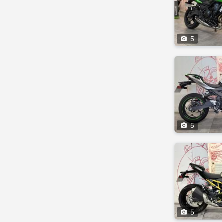

5

5

5