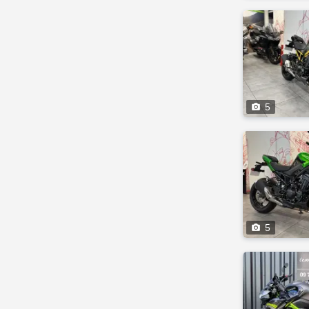

5

5