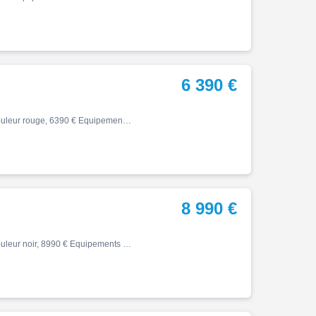
6 390 €
Z, 07/2024, 5923 km, Première main, Essence, 650cm³, Couleur rouge, 6390 € Equipements : A SAISIR KAWASAKI Z 650 ABS - Z650 A2 - Z-650- Z650 -Z 650 47.5 CV - 650Z - 650 Z - Z-650ABS 1 ERE MAIN / REVISON A JOUR / PNEU AV NEUF / SUPPORT DE PLAQUE COURT MOTO BRIDEE A2 FINANCEMENT P…
8 990 €
Z, 01/2023, 4441 km, Première main, Essence, 900cm³, Couleur noir, 8990 € Equipements : TRES BELLE KAWASAKI Z900RS / Z900 RS / Z 900 RS GARANTIE 12 MOIS Coloris: NOIR / ROUGE ACCESSOIRES: ECHAPPEMENT ARROW TRES BON ETAT GENERAL Livraison possible, reprise possible, financement p…