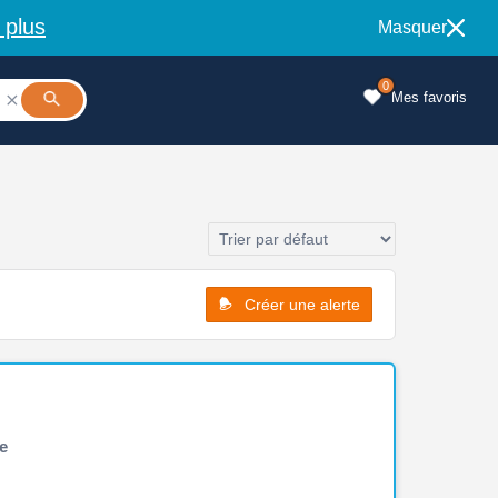
 plus
Masquer
0
Mes favoris

Créer une alerte
e