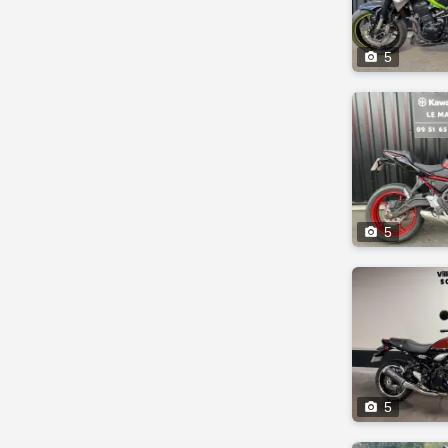

5

5

5