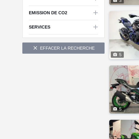

3

EMISSION DE CO2


SERVICES

EFFACER LA RECHERCHE

5

5