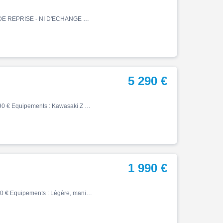
Z, 14000 km, Essence, 948cm³, Couleur gris, 7200 € PAS DE REPRISE - NI D'ECHANGE Historique et entretien L'AVIS DE BONNIE&CAR - Bonnie&Car vous présente cette dynamique Kawasaki Z900, millésime 2023. Affichant 14 000 km certifiés, cette première main d'origine France se tro…
5 290 €
Z, 04/2017, 7621 km, Essence, 649cm³, Couleur blanc, 5290 € Equipements : Kawasaki Z 650 blanc mise en circulation le 13/04/2017. Entretien à jour pas de frais à prévoir. Factures et doubles des clés en notre possession. Pour plus de renseignements, contacter Christophe. ABS,Ess…
1 990 €
Z, 07/2019, 66109 km, Essence, 400cm³, Couleur noir, 1990 € Equipements : Légère, maniable et économique, la Z400 est idéale pour les trajets quotidiens comme pour les balades. Son bicylindre de 399 cm³ offre des performances dynamiques tout en restant accessible, notamment pour…