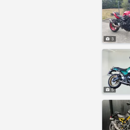

3

5