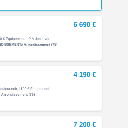
6 690 €
Z, 06/2021, 15254 km, Essence, 900cm³, Couleur noir, 6690 € Equipements : ? À découvrir chez Folie Mericourt : cette superbe KAWASAKI Z 900 125cv de 2021, disponible à crédit ou au comptant ! ? Exemple de financement personnalisé : Avec un apport de 1690EUR, repartez au guidon d…
DISSEMENTe Arrondissement (75)
4 190 €
Z, 05/2020, 35470 km, Première main, Essence, 702cm³, Couleur noir, 4190 € Equipements : ? À découvrir chez Honda 4en1 : cette superbe KAWASAKI Z 650 de 2020, disponible à crédit ou au comptant ! ? Exemple de financement personnalisé : Avec un apport de 190 EUR, repartez au guid…
Arrondissement (75)
7 200 €