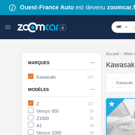
Ouest-France Auto
est devenu
zoomcar.f
Accueil
Moto 

MARQUES
Kawasaki
Kawasaki
227
Kawasaki

MODÈLES

Z
227
Versys 650
35
Z1000
35
A1
33
Versys 1000
25