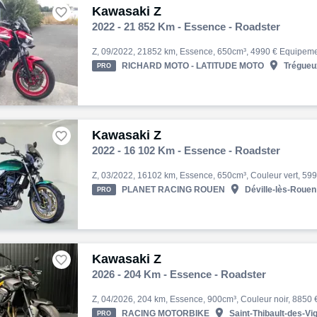
Kawasaki Z

2022 - 21 852 Km - Essence - Roadster

RICHARD MOTO - LATITUDE MOTO
Trégueux
PRO
Kawasaki Z

2022 - 16 102 Km - Essence - Roadster

PLANET RACING ROUEN
Déville-lès-Rouen
PRO
Kawasaki Z

2026 - 204 Km - Essence - Roadster

RACING MOTORBIKE
Saint-Thibault-des-Vi
PRO