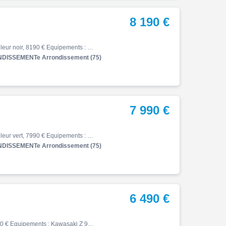
8 190 €
Z, 01/2026, 864 km, Première main, Essence, 900cm³, Couleur noir, 8190 € Equipements : ? À découvrir chez Kawasaki Folie Mericourt : cette superbe Kawasaki Z 900 2026, disponible à crédit ou au comptant ! ? Exemple de financement personnalisé : Avec un apport de 2000 EUR, repart…
DISSEMENTe Arrondissement (75)
7 990 €
Z, 01/2026, 467 km, Première main, Essence, 900cm³, Couleur vert, 7990 € Equipements : ? À découvrir chez Kawasaki Folie Mericourt : cette superbe Kawasaki Z 900 2026, disponible à crédit ou au comptant ! ? Exemple de financement personnalisé : Avec un apport de 2000 EUR, repart…
DISSEMENTe Arrondissement (75)
6 490 €
Z, 04/2021, 10308 km, Essence, 900cm³, Couleur noir, 6490 € Equipements : Kawasaki Z 900 A2 noir mise en circulation le 13/04/2021. Entretien à jour pas de frais à prévoir. Factures et doubles des clés en notre possession. En équipement: selle confort, silencieux Arrow Pour plus…