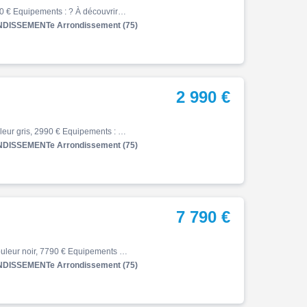
Z, 04/2026, 359 km, Première main, Essence, 650cm³, 6290 € Equipements : ? À découvrir chez Kawasaki Folie Mericourt : cette superbe Kawasaki Z 650 S 2026, disponible à crédit ou au comptant ! ? Exemple de financement personnalisé : Avec un apport de 1600 EUR, repartez au guidon…
DISSEMENTe Arrondissement (75)
2 990 €
Z, 11/2023, 568 km, Première main, Essence, 125cm³, Couleur gris, 2990 € Equipements : Votre concession Kawasaki, Folie-Méricourt, vous propose cette magnifique Kawasaki ZE-1 à crédit ou au comptant : * Exemple de financement : Sur une durée de 37 mois avec 2500 apports , seulem…
DISSEMENTe Arrondissement (75)
7 790 €
Z, 01/2026, 3091 km, Première main, Essence, 900cm³, Couleur noir, 7790 € Equipements : ? À découvrir chez Kawasaki Folie Mericourt : cette superbe Kawasaki Z 900 bridée A2 2025, disponible à crédit ou au comptant ! ? Exemple de financement personnalisé : Avec un apport de 2000 …
DISSEMENTe Arrondissement (75)