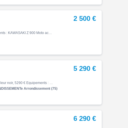
2 500 €
Z, 08/2017, 39659 km, Essence, 900cm³, 2500 € Equipements : KAWASAKI Z 900 Moto accidentée en procédure RSV CADRE tordue, MOTEUR ok, FOURCHE tordue, MISE EN ROUTE ok. Pour plus d'informations n'hésitez pas nous contacter par téléphone ou par mail Les véhicules accidentés sont ve…
5 290 €
Z, 02/2026, 543 km, Première main, Essence, 500cm³, Couleur noir, 5290 € Equipements : ? À découvrir chez Honda Folie Mericourt : cette superbe Kawasaki Z 500 SE , disponible à crédit ou au comptant ! ? Exemple de financement personnalisé : Avec un apport de 1000 EUR, repartez a…
DISSEMENTe Arrondissement (75)
6 290 €