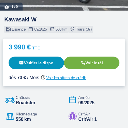
1
/ 5
Kawasaki W
Essence
09/2025
550 km
Tours (37)
3 990 €
TTC
Vérifier la dispo
Voir le tél
dès
73 €
/ Mois
Voir les offres de crédit
Châssis
Année
Roadster
09/2025
Kilométrage
Crit'Air
550 km
Crit'Air 1