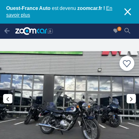
Ouest-France Auto
est devenu
zoomcar.fr !
En
savoir plus
0