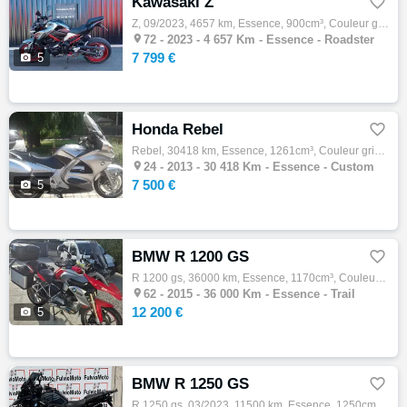
Kawasaki Z

Z, 09/2023, 4657 km, Essence, 900cm³, Couleur gris, 7799 € Equipements : Kawasaki Z 900 A2 gris mise en circulation le 26/09/2026. Entretie…

72 -
2023 - 4 657 Km - Essence - Roadster
7 799 €

5
Honda Rebel

Rebel, 30418 km, Essence, 1261cm³, Couleur gris, 7500 € PAS DE REPRISE - NI D'ECHANGE Historique et entretien [Contexte achat] : Achet…

24 -
2013 - 30 418 Km - Essence - Custom
7 500 €

5
BMW R 1200 GS

R 1200 gs, 36000 km, Essence, 1170cm³, Couleur rouge, 12200 € PAS DE REPRISE - NI D'ECHANGE Historique et entretien [Mot du conseiller…

62 -
2015 - 36 000 Km - Essence - Trail
12 200 €

5
BMW R 1250 GS

R 1250 gs, 03/2023, 11500 km, Essence, 1250cm³, 17490 € Equipements : R 1250 GS TRIPLE BLACK DE 2023 11500KMS LIGNE AKRAPOVIC COMPLET TITAN…