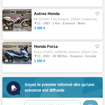
Autres Honda

Rtl, 01/1987, 1 km, Essence, 250cm³, Couleur blanc, 4490 € Equipements : Rare oportunité d'acquerir une RTL 250 S ! Moto produite en petite…

13 -
1987 - 1 Km - Essence - Moto
4 490 €

5
Honda Forza

Forza, 07/2021, 18308 km, Essence, 125cm³, Couleur blanc, 1590 € Equipements : HONDA NSS 125 FORZA Scooter accidenté vendu en procédure RSV…

13 -
2021 - 18 308 Km - Essence - Scooter
1 590 €

5
Soyez le premier informé dès qu'une
annonce est diffusée