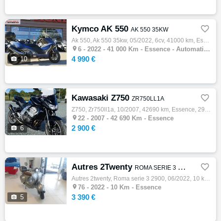
Kymco AK 550

AK 550 35KW
Ak 550, Ak 550 35kw, 05/2022, 6cv, 41000 km, Essence, 550cm³, Couleur bleu, Garantie 3 mois, 4990 €

6 -
2022 - 41 000 Km - Essence - Automatique - Scooter
4 990 €

10
Kawasaki Z750

ZR750LL1A
Z750, Zr750ll1a, 10/2007, 42690 km, Essence, 2900 € KAWASAKI Z750 AUCUN RAIS A PREVOIR TRES BON ETAT PNEUS NEUFS VISIBLE SUR PLACE GARAGE V…

22 -
2007 - 42 690 Km - Essence
2 900 €

6
Autres 2Twenty

ROMA SERIE 3 2900
Autres 2twenty, Roma serie 3 2900, 06/2022, 10 km, Essence, Garantie constructeur, 3390 € VEHICULE VISIBLE SUR VOTRE CONCESSION SVA FIAT YV…

76 -
2022 - 10 Km - Essence
3 390 €

5