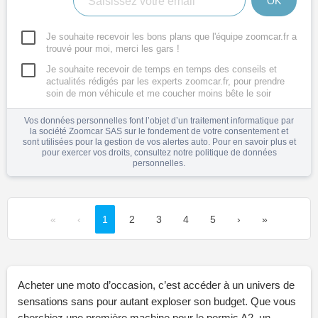
OK
Je souhaite recevoir les bons plans que l'équipe zoomcar.fr a
trouvé pour moi, merci les gars !
Je souhaite recevoir de temps en temps des conseils et
actualités rédigés par les experts zoomcar.fr, pour prendre
soin de mon véhicule et me coucher moins bête le soir
Vos données personnelles font l’objet d’un traitement informatique par
la société Zoomcar SAS sur le fondement de votre consentement et
sont utilisées pour la gestion de vos alertes auto. Pour en savoir plus et
pour exercer vos droits, consultez notre
politique de données
personnelles
.
«
‹
1
2
3
4
5
›
»
Acheter une moto d’occasion, c’est accéder à un univers de
sensations sans pour autant exploser son budget. Que vous
cherchiez une première machine pour le permis A2, un