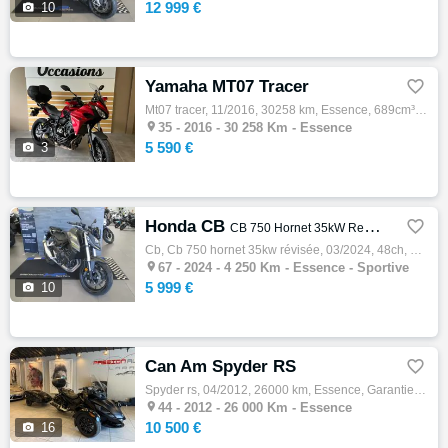
12 999 €

10
Yamaha MT07 Tracer

Mt07 tracer, 11/2016, 30258 km, Essence, 689cm³, Couleur rouge, 5590 € Equipements : ABS,Poignées chauffantes,Bulle réglable,Tampons pare c…

35 -
2016 - 30 258 Km - Essence
5 590 €

3
Honda CB

CB 750 Hornet 35kW Revisee
Cb, Cb 750 hornet 35kw révisée, 03/2024, 48ch, 8cv, 4250 km, Première main, Essence, 755cm³, Couleur gris, Garantie constructeur, 5999 € Eq…

67 -
2024 - 4 250 Km - Essence - Sportive
5 999 €

10
Can Am Spyder RS

Spyder rs, 04/2012, 26000 km, Essence, Garantie 6 mois, 10500 € Can AM modèle RS 98ch, moteur Rotax 998cc3, boite manuelle + Remorque et to…

44 -
2012 - 26 000 Km - Essence
10 500 €

16