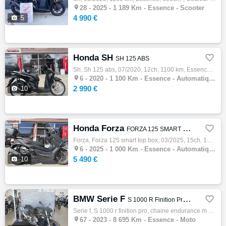

28 -
2025 - 1 189 Km - Essence - Scooter
4 990 €

5
Honda SH

SH 125 ABS
Sh, Sh 125 abs, 07/2020, 12ch, 1100 km, Essence, 125cm³, Couleur noir, Garantie 3 mois, 2990 €

6 -
2020 - 1 100 Km - Essence - Automatique - Scooter
2 990 €

10
Honda Forza

FORZA 125 SMART TOP BOX
Forza, Forza 125 smart top box, 03/2025, 15ch, 1000 km, Essence, 125cm³, Couleur noir, Garantie constructeur, 5490 €

6 -
2025 - 1 000 Km - Essence - Automatique - Scooter
5 490 €

10
BMW Serie F

S 1000 R Finition Pro, Chaine endurance M Revise S1000R
Serie f, S 1000 r finition pro, chaine endurance m révisé s1000r, 07/2023, 165ch, 9cv, 8695 km, Première main, Essence, 999cm³, Couleur noi…

67 -
2023 - 8 695 Km - Essence - Moto