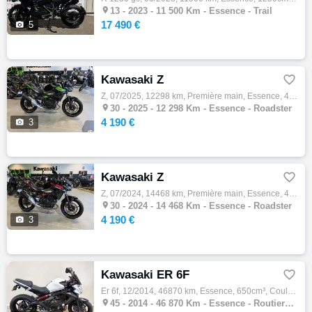

13 -
2023 - 11 500 Km - Essence - Trail
17 490 €

5
Kawasaki Z

Z, 07/2025, 12298 km, Première main, Essence, 451cm³, Couleur vert, 4190 € Equipements : Kawasaki Nîmes vous propose cette Kawasaki Z500, m…

30 -
2025 - 12 298 Km - Essence - Roadster
4 190 €

3
Kawasaki Z

Z, 07/2024, 14468 km, Première main, Essence, 451cm³, Couleur rouge, 4190 € Equipements : Kawasaki Nîmes vous propose cette Kawasaki Z500, …

30 -
2024 - 14 468 Km - Essence - Roadster
4 190 €

3
Kawasaki ER 6F

Er 6f, 12/2014, 46870 km, Essence, 650cm³, Couleur blanc, 2700 € Equipements : KAWASAKI ER6 OCCASION ENTRETIEN A JOUR ET CONTROLE TECHNIQUE…

45 -
2014 - 46 870 Km - Essence - Routiere GT