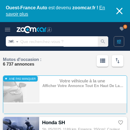
Ouest-France Auto
est devenu
zoomcar.fr !
En
savoir plus
0
Motos d'occasion :
6 737 annonces
A NE PAS MANQUER
Votre véhicule à la une
Afficher Votre Annonce Tout En Haut De La Page
Honda SH

Sh, 05/2025, 1189 km, Essence, 350cm³, Couleur noir, 4990 € Equipements : BIKE PARC 28 VOUS PROPOSE UN SH350 SMART TOP BOX AVEC SEULEMENT 1…