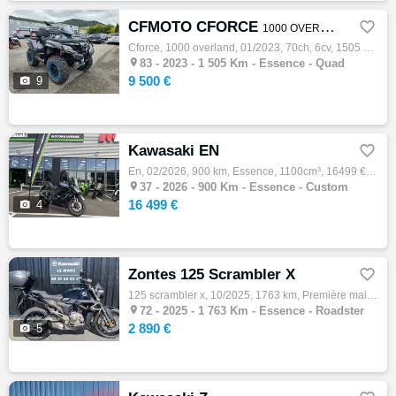
CFMOTO CFORCE

1000 OVERLAND
Cforce, 1000 overland, 01/2023, 70ch, 6cv, 1505 km, Essence, Couleur gris, 9500 €

83 -
2023 - 1 505 Km - Essence - Quad
9 500 €

9
Kawasaki EN

En, 02/2026, 900 km, Essence, 1100cm³, 16499 € Equipements : Kawasaki Ninja 1100 SX SE 1100 cm3 Sport GT 2026, vert/noir. À SAISIR CHEZ VOT…

37 -
2026 - 900 Km - Essence - Custom
16 499 €

4
Zontes 125 Scrambler X

125 scrambler x, 10/2025, 1763 km, Première main, Essence, 125cm³, Couleur noir, 2890 € Equipements : A SAISIR ZONTE SCRAMBLER X 125 - 125 …

72 -
2025 - 1 763 Km - Essence - Roadster
2 890 €

5