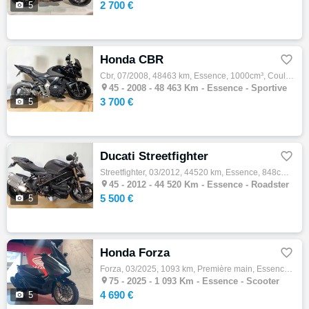
2 700 €

5
Honda CBR

Cbr, 07/2008, 48463 km, Essence, 1000cm³, Couleur noir, 3700 € Equipements : HONDA CB1000R OCCASION ENTRETIEN A JOUR ET CONTROLE TECHNIQUE …

45 -
2008 - 48 463 Km - Essence - Sportive
3 700 €

5
Ducati Streetfighter

Streetfighter, 03/2012, 44520 km, Essence, 848cm³, Couleur noir, 5500 € Equipements : DUCATI HYPERMOTARD 939 OCCASION ENTRETIEN A JOUR ET C…

45 -
2012 - 44 520 Km - Essence - Roadster
5 500 €

5
Honda Forza

Forza, 03/2025, 1093 km, Première main, Essence, 125cm³, 4690 € Equipements : ? À découvrir chez Honda 4en1 : ce superbe HONDA FORZA SE 125…

75 -
2025 - 1 093 Km - Essence - Scooter
4 690 €

5