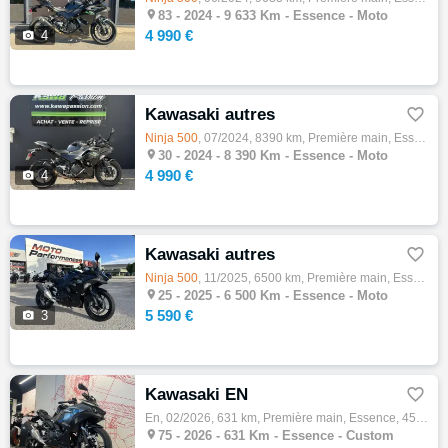

83 -
2024 - 9 633 Km - Essence - Moto
4 990 €

4
Kawasaki autres

Ninja
500
, 07/2024, 8390 km, Première main, Essence, 500cm³, Couleur noir, 4990 € Equipements : Très propre. Options : éc…

30 -
2024 - 8 390 Km - Essence - Moto
4 990 €

4
Kawasaki autres

Ninja
500
, 11/2025, 6500 km, Première main, Essence, 500cm³, Couleur noir, 5590 € Equipements : ,1ère main,Compatible Per…

25 -
2025 - 6 500 Km - Essence - Moto
5 590 €

3
Kawasaki EN

En, 02/2026, 631 km, Première main, Essence, 451cm³, Couleur noir, 5990 € Equipements : ? À découvrir chez Honda Folie Mericourt : cette su…

75 -
2026 - 631 Km - Essence - Custom