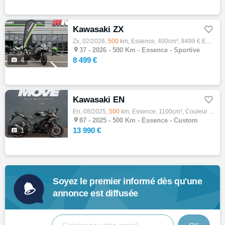
Kawasaki ZX

Zx, 02/2026,
500
km, Essence, 400cm³, 8499 € Equipements : Kawasaki

37 -
2026 - 500 Km - Essence - Sportive
8 499 €

4
Kawasaki EN

En, 08/2025,
500
km, Essence, 1100cm³, Couleur noir, 13990 € Equipements : Kawasaki

87 -
2025 - 500 Km - Essence - Custom
13 990 €

1
Soyez le premier informé dès qu'une
annonce est diffusée