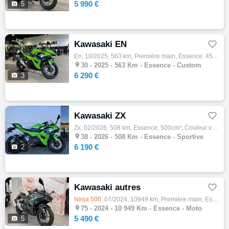
5 990 €

5
Kawasaki EN

En, 10/2025, 563 km, Première main, Essence, 451cm³, Couleur vert, 6290 € Equipements : ?? Kawasaki

30 -
2025 - 563 Km - Essence - Custom
6 290 €

3
Kawasaki ZX

Zx, 02/2026, 508 km, Essence, 500cm³, Couleur vert, 6190 € Equipements : KAWASAKI

38 -
2026 - 508 Km - Essence - Sportive
6 190 €

2
Kawasaki autres

Ninja
500
, 07/2024, 10949 km, Première main, Essence, 500cm³, 5490 € Equipements : ? À découvrir chez Kawasaki Folie Meri…

75 -
2024 - 10 949 Km - Essence - Moto
5 490 €

5