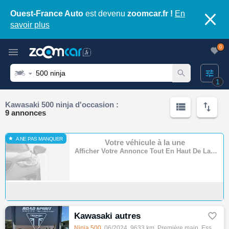
Ouest-France Auto
est devenu
zoomcar.fr !
En
savoir plus
0
1
Kawasaki 500 ninja d'occasion :
9 annonces
A NE PAS MANQUER
Votre véhicule à la une
Afficher Votre Annonce Tout En Haut De La Page
Kawasaki autres

Ninja
500
, 06/2024, 9633 km, Première main, Essence, 500cm³, Couleur noir, 4990 € Equipements : Triumph Road Spirit - Con…