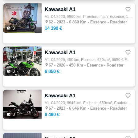
Kawasaki A1

A1, 04/2023, 6860 km, Première main, Essence, 1000cm³, Couleur noir, 14390 € Equipements : Assurance sur place,Démarches administratives su…

62 -
2023 - 6 860 Km - Essence - Roadster
14 390 €

3
Kawasaki A1

A1, 04/2026, 450 km, Essence, 650cm³, 6850 € Equipements : Kawasaki Z650S Z650 s A2 ou full GARANTIE CONSTRUCTEUR : 2030 TRES BON ETAT Repr…

67 -
2026 - 450 Km - Essence - Roadster
6 850 €

3
Kawasaki A1

A1, 04/2023, 6646 km, Essence, 650cm³, Couleur gris, 6490 € Equipements : KAWASAKI Z650 / 6646km / Très bon état - Moto peu de km / version…

67 -
2023 - 6 646 Km - Essence - Roadster
6 490 €

3