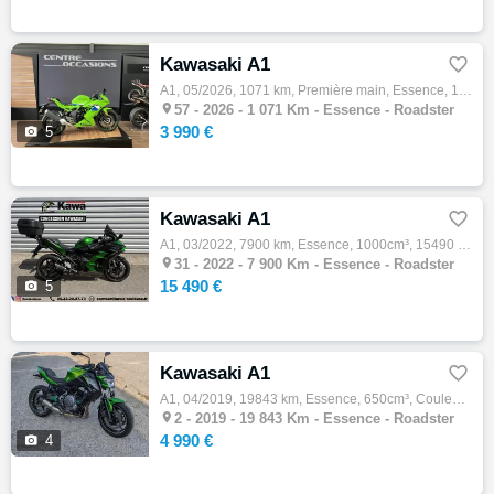
Kawasaki A1

A1, 05/2026, 1071 km, Première main, Essence, 125cm³, 3990 € Equipements : KAWASAKI Ninja 125 // 1re immatriculation : 19/05/2026 // Kilomé…

57 -
2026 - 1 071 Km - Essence - Roadster
3 990 €

5
Kawasaki A1

A1, 03/2022, 7900 km, Essence, 1000cm³, 15490 € Equipements : Kawasaki Ninja H2 SX - 2022 - 7 900 km Entretien : Entretien 100 % effectué c…

31 -
2022 - 7 900 Km - Essence - Roadster
15 490 €

5
Kawasaki A1

A1, 04/2019, 19843 km, Essence, 650cm³, Couleur vert, 4990 € Equipements : À vendre Kawasaki Z650 2019 19 843 km, bridée A2, très bon état.…

2 -
2019 - 19 843 Km - Essence - Roadster
4 990 €

4