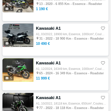

13 -
2020 - 6 855 Km - Essence - Roadster
1 190 €

5
Kawasaki A1

A1, 03/2022, 18900 km, Essence, 1000cm³, Couleur blanc, 10490 € Equipements : Kawa Toulouse propose cette superbe Ninja 1000 SX Grand toure…

31 -
2022 - 18 900 Km - Essence - Roadster
10 490 €

5
Kawasaki A1

A1, 12/2024, 16349 km, Essence, 1000cm³, Couleur vert, 11999 € Equipements : KAWASAKI NINJA 1000 SX du 11-12-2024. 1ère Main. Entretien et …

65 -
2024 - 16 349 Km - Essence - Roadster
11 999 €

5
Kawasaki A1

A1, 10/2022, 18118 km, Essence, 650cm³, Couleur gris, 5299 € Equipements : Kawasaki Z650 - 2022 - 18 118 km À vendre Kawasaki Z650 de 2022 …

77 -
2022 - 18 118 Km - Essence - Roadster