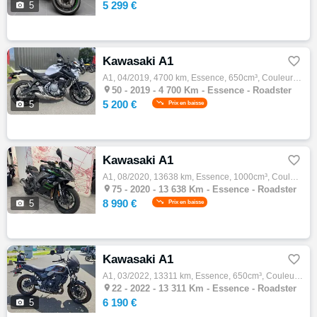
5 299 €

5
Kawasaki A1

A1, 04/2019, 4700 km, Essence, 650cm³, Couleur blanc, 5200 € Equipements : KAWASAKI Z650 A2 Excellent état, entretien à jour rien à prévoir…

50 -
2019 - 4 700 Km - Essence - Roadster
5 200 €

5
Prix en baisse
Kawasaki A1

A1, 08/2020, 13638 km, Essence, 1000cm³, Couleur gris, 8990 € Equipements : ? À découvrir chez Honda Folie Mericourt : cette superbe Kawasa…

75 -
2020 - 13 638 Km - Essence - Roadster
8 990 €

5
Prix en baisse
Kawasaki A1

A1, 03/2022, 13311 km, Essence, 650cm³, Couleur gris, 6190 € Equipements : CONTACTER SEBASTIEN : 02 l 96 l 60 l 43 l 90 Saute vent,Support …

22 -
2022 - 13 311 Km - Essence - Roadster
6 190 €

5