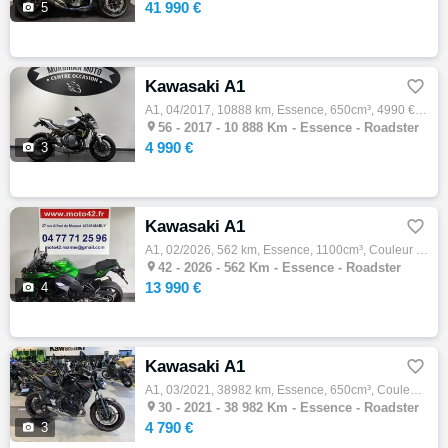
41 990 €

5
Kawasaki A1

A1, 04/2017, 10888 km, Essence, 650cm³, 4990 € Equipements : KAWASAKI Z650 Entretien fait pour la vente Historique d'entretien Selle confor…

56 -
2017 - 10 888 Km - Essence - Roadster
4 990 €

3
Kawasaki A1

A1, 02/2026, 562 km, Essence, 1100cm³, Couleur vert, 13990 € Equipements : Disponible IMMEDIATEMENT chez MOTO 42 votre concession KAWASAKI …

42 -
2026 - 562 Km - Essence - Roadster
13 990 €

4
Kawasaki A1

A1, 03/2021, 38982 km, Essence, 650cm³, Couleur noir, 4790 € Equipements : Kawasaki Nîmes vous propose cette Kawasaki Z650 de première mise…

30 -
2021 - 38 982 Km - Essence - Roadster
4 790 €

3