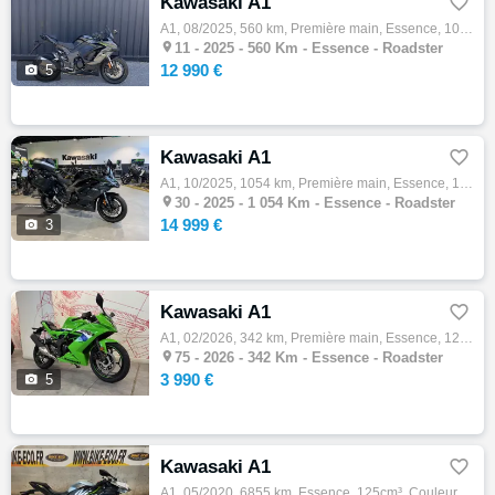
Kawasaki A1

A1, 08/2025, 560 km, Première main, Essence, 1000cm³, 12990 € Equipements : KAWASAKI NINJA 1100 SX Avec aucun frais à prévoir. Révisions ok…

11 -
2025 - 560 Km - Essence - Roadster
12 990 €

5
Kawasaki A1

A1, 10/2025, 1054 km, Première main, Essence, 1099cm³, Couleur noir, 14999 € Equipements : ? Kawasaki Nîmes vous propose cette superbe Kawa…

30 -
2025 - 1 054 Km - Essence - Roadster
14 999 €

3
Kawasaki A1

A1, 02/2026, 342 km, Première main, Essence, 125cm³, Couleur vert, 3990 € Equipements : ? À découvrir chez Honda Folie Mericourt : cette su…

75 -
2026 - 342 Km - Essence - Roadster
3 990 €

5
Kawasaki A1

A1, 05/2020, 6855 km, Essence, 125cm³, Couleur noir, 1190 € Equipements : KAWASAKI NINJA 125 Sportive accidentée vendue en procédure RSV Po…