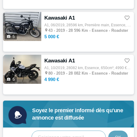
Kawasaki A1

A1, 06/2019, 28596 km, Première main, Essence, 800cm³, 5000 € Equipements : w800 de 2009 première main 28956km Par carter , poignées chauff…

43 -
2019 - 28 596 Km - Essence - Roadster
5 000 €

5
Kawasaki A1

A1, 10/2019, 28082 km, Essence, 650cm³, 4990 € Equipements : Crashbar,Ligne d'échappement carbone ,Saute vent,Selle confort,Selle perso,Sil…

80 -
2019 - 28 082 Km - Essence - Roadster
4 990 €

5
Soyez le premier informé dès qu'une
annonce est diffusée