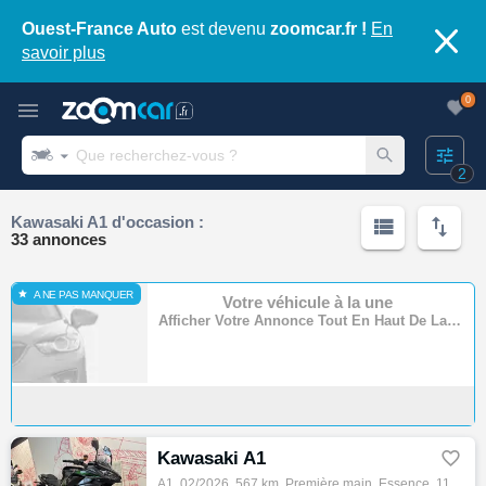
Ouest-France Auto
est devenu
zoomcar.fr !
En
savoir plus
0
2
Kawasaki A1 d'occasion :
33 annonces
A NE PAS MANQUER
Votre véhicule à la une
Afficher Votre Annonce Tout En Haut De La Page
Kawasaki A1

A1, 02/2026, 567 km, Première main, Essence, 1100cm³, Couleur noir, 11990 € Equipements : ? À découvrir chez Kawasaki Folie Mericourt : cet…