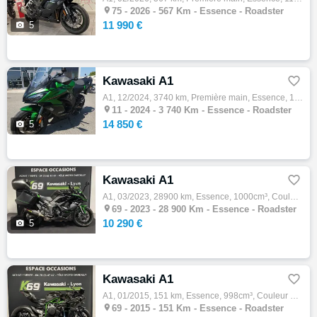

75 -
2026 - 567 Km - Essence - Roadster
11 990 €

5
Kawasaki A1

A1, 12/2024, 3740 km, Première main, Essence, 1000cm³, Couleur vert, 14850 € Equipements : Magnifique Kawasaki Ninja 1100 SX SE de 2024 tot…

11 -
2024 - 3 740 Km - Essence - Roadster
14 850 €

5
Kawasaki A1

A1, 03/2023, 28900 km, Essence, 1000cm³, Couleur vert, 10290 € Equipements : DISPONIBLE CHEZ K69 NORD DARDILLY ABS,Anti-patinage,Indicateur…

69 -
2023 - 28 900 Km - Essence - Roadster
10 290 €

5
Kawasaki A1

A1, 01/2015, 151 km, Essence, 998cm³, Couleur noir, 41990 € Equipements : disponible chez k69 nord dardilly ABS,Anti-patinage,Indicateur de…

69 -
2015 - 151 Km - Essence - Roadster