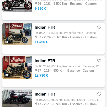

56 -
2023 - 5 500 Km - Essence - Custom
9 990 €

5
Indian FTR

Ftr, 04/2024, 5325 km, Première main, Essence, 1200cm³, Couleur gris, 11490 € Equipements : INDIAN FTR 1200 S GRANIT GREY BLUE GARANTIE JUS…

67 -
2024 - 5 325 Km - Essence - Custom
11 490 €

5
Indian FTR

Ftr, 05/2024, 650 km, Première main, Essence, 1200cm³, Couleur gris, 12790 € Equipements : INDIAN FTR 1200 S GRANIT GREY BLUE GARANTIE JUSQ…

67 -
2024 - 650 Km - Essence - Custom
12 790 €

5
Indian FTR

Ftr, 06/2021, 6500 km, Essence, 1200cm³, 8490 € Equipements : Démarches administratives sur place,Essai sur rendez-vous,Gravage possible,Pl…

13 -
2021 - 6 500 Km - Essence - Custom