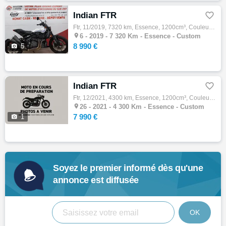
Indian FTR

Ftr, 11/2019, 7320 km, Essence, 1200cm³, Couleur blanc, 8990 € Equipements : Options : Garantie 3 mois avec possibilité d'extension à 12 mo…

6 -
2019 - 7 320 Km - Essence - Custom
8 990 €

5
Indian FTR

Ftr, 12/2021, 4300 km, Essence, 1200cm³, Couleur gris, 7990 € Equipements : Sacoche,Silencieux Akrapovic,Assurance sur place,Aucun consomma…

26 -
2021 - 4 300 Km - Essence - Custom
7 990 €

1
Soyez le premier informé dès qu'une
annonce est diffusée
OK