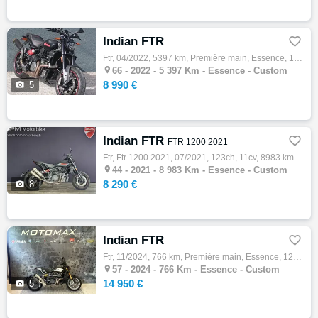
Indian FTR

Ftr, 04/2022, 5397 km, Première main, Essence, 1200cm³, 8990 € Equipements : INDIAN FTR 1200 MODELE 2022 1ERE MAIN 5397KM TRES BON ETAT GEN…

66 -
2022 - 5 397 Km - Essence - Custom
8 990 €

5
Indian FTR

FTR 1200 2021
Ftr, Ftr 1200 2021, 07/2021, 123ch, 11cv, 8983 km, Essence, 1203cm³, Couleur noir, Garantie 3 mois, 8290 € Equipements : Thunder Black|ABS|…

44 -
2021 - 8 983 Km - Essence - Custom
8 290 €

8
Indian FTR

Ftr, 11/2024, 766 km, Première main, Essence, 1200cm³, Couleur gris, 14950 € Equipements : MOTO DANS UN ETAT PROCHE DU NEUF! 1ére MAIN ET M…

57 -
2024 - 766 Km - Essence - Custom
14 950 €

5