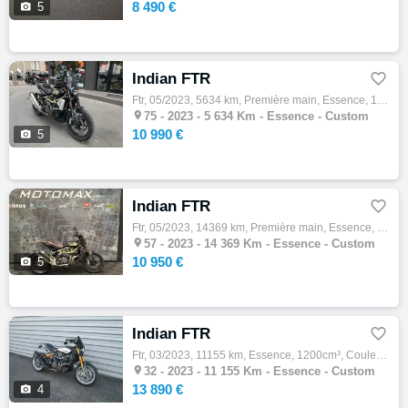
8 490 €

5
Indian FTR

Ftr, 05/2023, 5634 km, Première main, Essence, 1200cm³, Couleur noir, 10990 € Equipements : INDIAN FTR 1200 RALLY ABS Très bon état général…

75 -
2023 - 5 634 Km - Essence - Custom
10 990 €

5
Indian FTR

Ftr, 05/2023, 14369 km, Première main, Essence, 1200cm³, Couleur noir, 10950 € Equipements : MOTO DANS UN ETAT IMPECCABLE! VERSION RALLY AV…

57 -
2023 - 14 369 Km - Essence - Custom
10 950 €

5
Indian FTR

Ftr, 03/2023, 11155 km, Essence, 1200cm³, Couleur noir, 13890 € Equipements : INDIAN FTR 1200 R - CARBON 03-2023 - SAUTE VENT - RETRO BOUT …

32 -
2023 - 11 155 Km - Essence - Custom
13 890 €

4