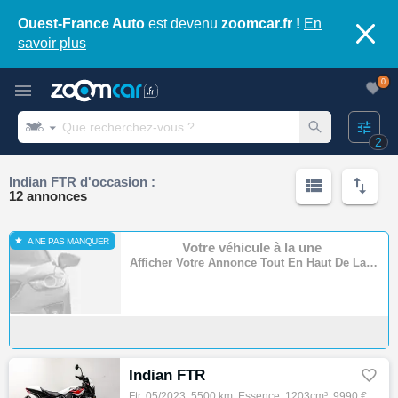
Ouest-France Auto
est devenu
zoomcar.fr !
En
savoir plus
0
2
Indian FTR d'occasion :
12 annonces
A NE PAS MANQUER
Votre véhicule à la une
Afficher Votre Annonce Tout En Haut De La Page
Indian FTR

Ftr, 05/2023, 5500 km, Essence, 1203cm³, 9990 € Equipements : INDIAN FTR 1200 Entretien fait pour la vente Historique d'entretien Silencieu…