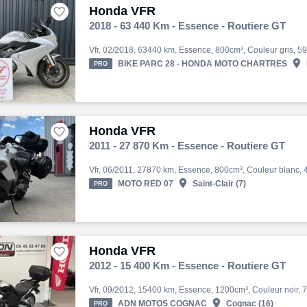
Honda VFR

2018 - 63 440 Km - Essence - Routiere GT

BIKE PARC 28 - HONDA MOTO CHARTRES
PRO
Honda VFR

2011 - 27 870 Km - Essence - Routiere GT

MOTO RED 07
Saint-Clair (7)
PRO
Honda VFR

2012 - 15 400 Km - Essence - Routiere GT

ADN MOTOS COGNAC
Cognac (16)
PRO