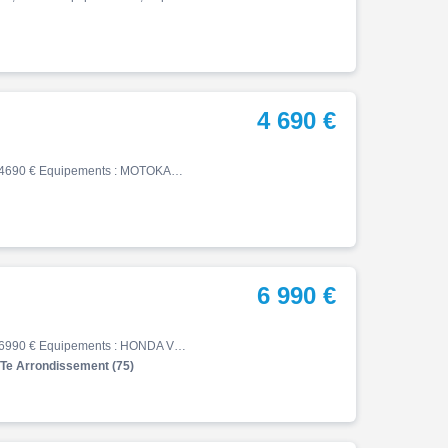
4 690 €
Vfr, 03/2001, 42969 km, Essence, 800cm³, Couleur rouge, 4690 € Equipements : MOTOKAZPARC VOUS PROPOSE CETTE SUPERBE HONDA VFR 800 F. Moto révisée et garantie 12 mois. Accessoires : -GARDE BOUE AR -KIT CHAINE NEUF -PNEU AV NEUF -SELLE CONFORT -CAPOT DE SELLE HONDA TARIF 4 690EUR*…
6 990 €
Vfr, 05/2018, 37362 km, Essence, 800cm³, Couleur rouge, 6990 € Equipements : HONDA VFR 800 F Très bon état général Rien à prévoir dessus, Révision à jour, pneus neufs. top case 45L support top case Poignées chauffantes Bulle teinté Capot de selle Selle Confort Échappement SC Pro…
 Arrondissement (75)