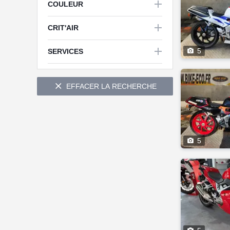

COULEUR

CRIT'AIR



5
SERVICES

EFFACER LA RECHERCHE

5