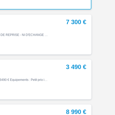
7 300 €
Vfr, 20337 km, Essence, 782cm³, Couleur noir, 7300 € PAS DE REPRISE - NI D'ECHANGE Historique et entretien [Contexte achat] : Achetée à un Professionnel [Précédent(s) propriétaire(s)] : 1ère main - Facture d'achat présente [Garantie] : NON [Origine] : France [Entretenu …
3 490 €
Vfr, 01/1993, 85142 km, Essence, 400cm³, Couleur rouge, 3490 € Equipements : Petit prix idéal pour donneuse ou à restaurer. Elle démarre et tient le ralenti. Moto importée du Japon Fiche de contrôle dans l'album photo Plus d'infos et vidéo moteur tournant sur demande Forfait imm…
8 990 €