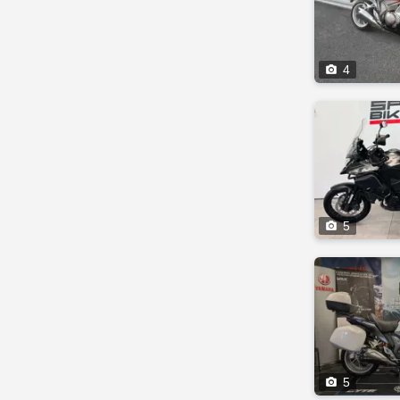

4

5

5