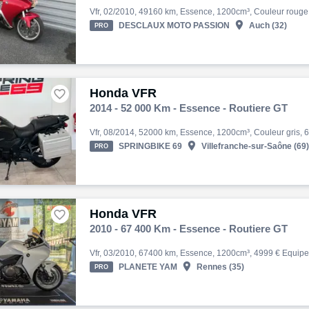

DESCLAUX MOTO PASSION
Auch (32)
PRO
Honda VFR

2014 - 52 000 Km - Essence - Routiere GT

SPRINGBIKE 69
Villefranche-sur-Saône (69)
PRO
Honda VFR

2010 - 67 400 Km - Essence - Routiere GT

PLANETE YAM
Rennes (35)
PRO