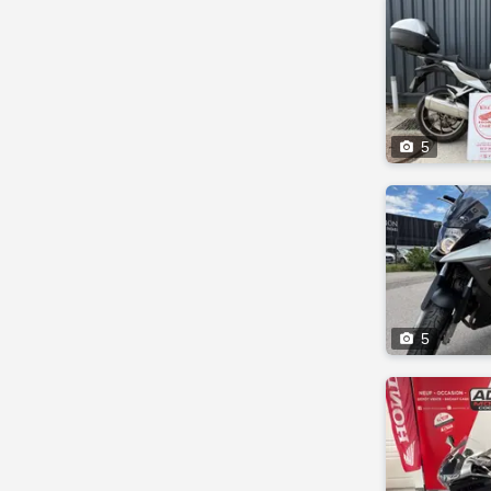

5

5