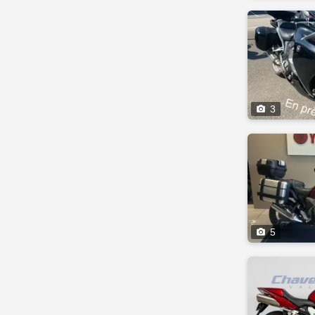

3

5