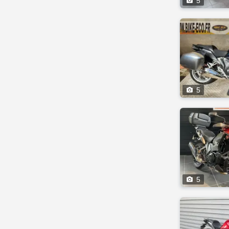

5

5

5