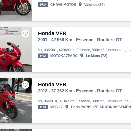

CHAVE MOTOS
Valence (26)
PRO
Honda VFR

2001 - 42 969 Km - Essence - Routiere GT

MOTOKAZPARC
Le Mans (72)
PRO
Honda VFR

2018 - 37 362 Km - Essence - Routiere GT

MFC 17
Paris PARIS 17E ARRONDISSEMENTe
PRO