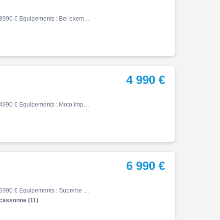
Vfr, 01/1993, 18781 km, Essence, 400cm³, Couleur rouge, 8990 € Equipements : Bel exemplaire, la moto démarre et tourne correctement. Coloris du RVF NC35 Moto importée du Japon N'ayant pas d'historique il est nécessaire de la réviser avant utilisation. Fiche de contrôle dans l'al…
4 990 €
Vfr, 01/1994, 52420 km, Essence, 400cm³, Couleur rouge, 4990 € Equipements : Moto importée du Japon La moto démarre mais n'ayant pas d'historique il est nécessaire de la réviser avant utilisation. Fiche de contrôle dans l'album photo Plus d'infos et vidéo moteur tournant sur dem…
6 990 €
Vfr, 04/2014, 27155 km, Essence, 800cm³, Couleur rouge, 6990 € Equipements : Superbe VFR 800 de 2014 avec 27155km. Véhicule en très bon état et garantie 12 mois. Equipée des poignées chauffantes et d'un capot de selle. ,Garantie 12 mois
assonne (11)