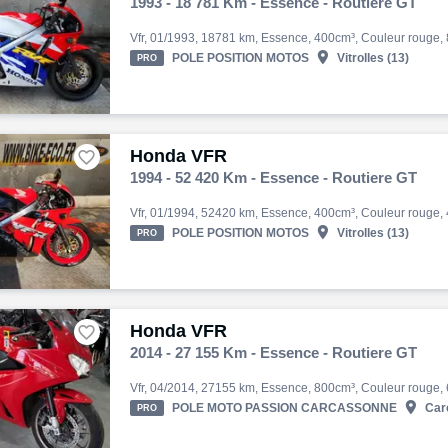
1993 - 18 781 Km - Essence - Routiere GT

POLE POSITION MOTOS
Vitrolles (13)
PRO
Honda VFR

1994 - 52 420 Km - Essence - Routiere GT

POLE POSITION MOTOS
Vitrolles (13)
PRO
Honda VFR

2014 - 27 155 Km - Essence - Routiere GT

POLE MOTO PASSION CARCASSONNE
Carc
PRO