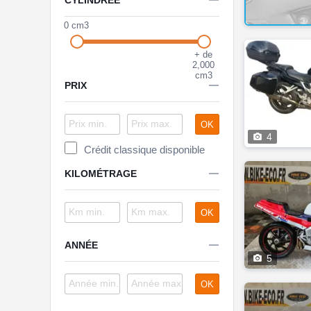

CYLINDRÉE

voir plus de modèles
0 cm3
+ de
2,000
cm3

PRIX
OK

4
Crédit classique disponible

KILOMÉTRAGE
OK

ANNÉE

5
OK