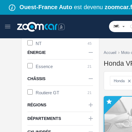
Forza
129
Ouest-France Auto
est devenu
zoomcar.f
CBR
111
Hornet
87
CBF
74
CB
54
CRF
54
NT
45
Goldwing
44

ÉNERGIE
Accueil
Moto 
Transalp
39
Honda VF
Rebel
32
Essence
21
NC
29

PCX
CHÂSSIS
25
Honda

X-adv
22
Routiere GT
Africa Twin
21
17
NX
14


RÉGIONS
CA
13
ADV 350
12

DÉPARTEMENTS
PAN European
11
CL 500
9