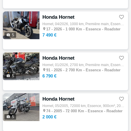
Honda Hornet

Hornet, 04/2026, 1000 km, Première main, Essence, 750cm³, Couleur gris, 7490 € Equipements : 47CV,ABS,Anti-patinage,Boite semi-automatique,…

17 -
2026 - 1 000 Km - Essence - Roadster
7 490 €

5
Honda Hornet

Hornet, 01/2026, 2700 km, Première main, Essence, 750cm³, Couleur noir, 6790 € Equipements : La concession Honda moto 91 vous propose : - C…

91 -
2026 - 2 700 Km - Essence - Roadster
6 790 €

5
Honda Hornet

Hornet, 05/2005, 72000 km, Essence, 900cm³, 2000 € Equipements : ,Garantie 12 mois

74 -
2005 - 72 000 Km - Essence - Roadster
2 000 €

5