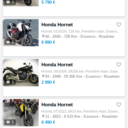
5 790 €

3
Honda Hornet

Hornet, 01/2026, 728 km, Première main, Essence, 750cm³, Couleur blanc, 6990 € Equipements : HONDA CB 750 HORNET A2 MODELE 2025 IMMATRICULA…

66 -
2026 - 728 Km - Essence - Roadster
6 990 €

5
Honda Hornet

Hornet, 09/2008, 59266 km, Première main, Essence, 600cm³, Couleur noir, 2990 € Equipements : HONDA CB 600 F HORNET ABS 600 cm3 Roadster 20…

94 -
2008 - 59 266 Km - Essence - Roadster
2 990 €

5
Honda Hornet

Hornet, 07/2023, 8615 km, Première main, Essence, 750cm³, Couleur jaune, 6490 € Equipements : Superbe Hornet 750 de 2023 avec 8600km. Moto …

11 -
2023 - 8 615 Km - Essence - Roadster
6 490 €

5