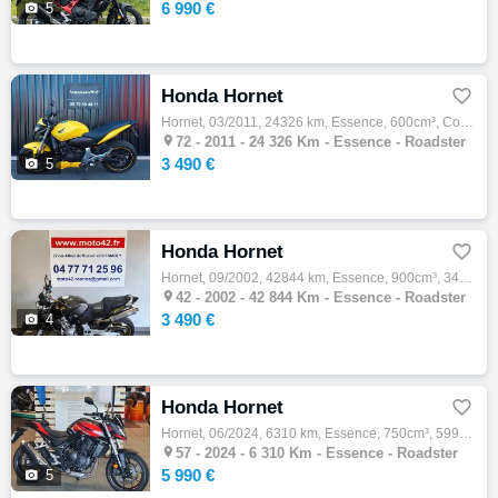
6 990 €

5
Honda Hornet

Hornet, 03/2011, 24326 km, Essence, 600cm³, Couleur jaune, 3490 € Equipements : Honda CB 600 F Hornet jaune mise en circulation le 26/03/20…

72 -
2011 - 24 326 Km - Essence - Roadster
3 490 €

5
Honda Hornet

Hornet, 09/2002, 42844 km, Essence, 900cm³, 3490 € Equipements : En vente chez MOTO 42 votre concession moto d'occasion à Roanne dans la Lo…

42 -
2002 - 42 844 Km - Essence - Roadster
3 490 €

4
Honda Hornet

Hornet, 06/2024, 6310 km, Essence, 750cm³, 5990 € Equipements : Magnifique Covering complet, Gris mat d'origine sous le covering Aucun frai…

57 -
2024 - 6 310 Km - Essence - Roadster
5 990 €

5