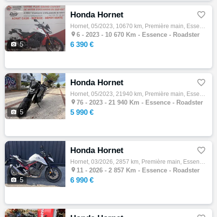
Honda Hornet

Hornet, 05/2023, 10670 km, Première main, Essence, 750cm³, Couleur blanc, 6390 € Equipements : Options : Garantie constructeur jusqu'au 03/…

6 -
2023 - 10 670 Km - Essence - Roadster
6 390 €

5
Honda Hornet

Hornet, 05/2023, 21940 km, Première main, Essence, 750cm³, 5990 € Equipements : PREMIERE MAIN TRES PROPRE ! BIEN EQUIPEE - SAUTE VENT - PRO…

76 -
2023 - 21 940 Km - Essence - Roadster
5 990 €

5
Honda Hornet

Hornet, 03/2026, 2857 km, Première main, Essence, 750cm³, 6990 € Equipements : HONDA CB 750 HORNET avec aucun frais à prévoir. Eligible au …

11 -
2026 - 2 857 Km - Essence - Roadster
6 990 €

5