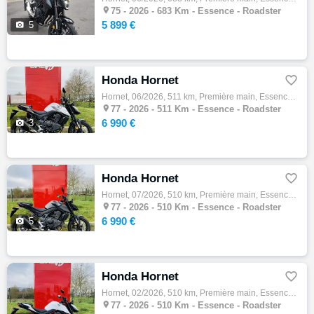

75 -
2026 - 683 Km - Essence - Roadster
5 899 €

5
Honda Hornet

Hornet, 06/2026, 511 km, Première main, Essence, 750cm³, Couleur gris, 6990 € Equipements : *1er main *véhicule direction *faire fin de rod…

77 -
2026 - 511 Km - Essence - Roadster
6 990 €

3
Honda Hornet

Hornet, 07/2026, 510 km, Première main, Essence, 750cm³, Couleur noir, 6990 € Equipements : *1er main *véhicule direction *faire fin de rod…

77 -
2026 - 510 Km - Essence - Roadster
6 990 €

5
Honda Hornet

Hornet, 02/2026, 510 km, Première main, Essence, 750cm³, Couleur blanc, 6990 € Equipements : *1er main *véhicule direction *faire fin de ro…

77 -
2026 - 510 Km - Essence - Roadster