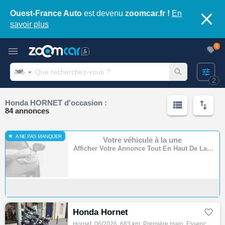
Ouest-France Auto
est devenu
zoomcar.fr !
En
savoir plus
0
2
Honda HORNET d'occasion :
84 annonces
A NE PAS MANQUER
Votre véhicule à la une
Afficher Votre Annonce Tout En Haut De La Page
Honda Hornet

Hornet, 06/2026, 683 km, Première main, Essence, 500cm³, Couleur noir, 5899 € Equipements : ABS,Assurance sur place,Démarches administrativ…