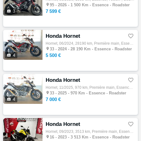

95 -
2026 - 1 500 Km - Essence - Roadster
7 599 €

3
Honda Hornet

Hornet, 06/2024, 28190 km, Première main, Essence, 750cm³, Couleur blanc, 5500 € Equipements : Votre concessionnaire Honda New Bike à Mérig…

33 -
2024 - 28 190 Km - Essence - Roadster
5 500 €

4
Honda Hornet

Hornet, 11/2025, 970 km, Première main, Essence, 750cm³, Couleur gris, 7000 € Equipements : Votre concessionnaire Honda New Bike à Mérignac…

33 -
2025 - 970 Km - Essence - Roadster
7 000 €

4
Honda Hornet

Hornet, 09/2023, 3513 km, Première main, Essence, 750cm³, Couleur jaune, 5790 € Equipements : Occasion Etat neuf 1er main Entièrement d'ori…

16 -
2023 - 3 513 Km - Essence - Roadster