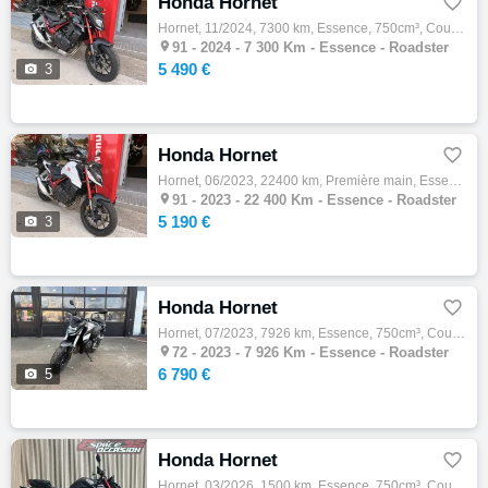
Honda Hornet

Hornet, 11/2024, 7300 km, Essence, 750cm³, Couleur noir, 5490 € Equipements : ABS,Anti-démarrage,Financement & Assurance possibles ,Gravage…

91 -
2024 - 7 300 Km - Essence - Roadster
5 490 €

3
Honda Hornet

Hornet, 06/2023, 22400 km, Première main, Essence, 750cm³, Couleur blanc, 5190 € Equipements : ABS,Anti-patinage,Financement & Assurance po…

91 -
2023 - 22 400 Km - Essence - Roadster
5 190 €

3
Honda Hornet

Hornet, 07/2023, 7926 km, Essence, 750cm³, Couleur gris, 6790 € Equipements : ?? Honda CB750 Hornet ? Mise en circulation : 18/07/2023 ? Ki…

72 -
2023 - 7 926 Km - Essence - Roadster
6 790 €

5
Honda Hornet

Hornet, 03/2026, 1500 km, Essence, 750cm³, Couleur noir, 7599 € Equipements : Honda Hornet 750, 03/2026, 1500kms, noire. Véhicule de démons…