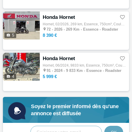
Honda Hornet

Hornet, 02/2026, 269 km, Essence, 750cm³, Couleur gris, 8390 € Equipements : HONDA HORNET 750 A2 BIKEPARC72 VOUS PROPOSE UNE MAGNIFIQUE HON…

72 -
2026 - 269 Km - Essence - Roadster
8 390 €

5
Honda Hornet

Hornet, 06/2024, 9833 km, Essence, 750cm³, Couleur gris, 5999 € Equipements : La concession Honda moto 91 vous propose : - HORNET 750 ABS F…

91 -
2024 - 9 833 Km - Essence - Roadster
5 999 €

4
Soyez le premier informé dès qu'une
annonce est diffusée