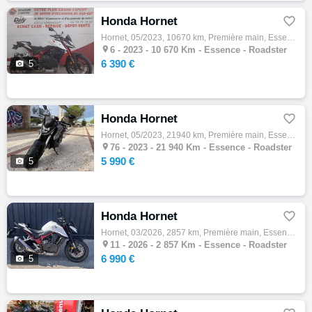
Honda Hornet

Hornet, 05/2023, 10670 km, Première main, Essence, 750cm³, Couleur blanc, 6390 € Equipements : Options : Garantie constructeur jusqu'au 03/…

6 -
2023 - 10 670 Km - Essence - Roadster
6 390 €

5
Honda Hornet

Hornet, 05/2023, 21940 km, Première main, Essence, 750cm³, 5990 € Equipements : PREMIERE MAIN TRES PROPRE ! BIEN EQUIPEE - SAUTE VENT - PRO…

76 -
2023 - 21 940 Km - Essence - Roadster
5 990 €

5
Honda Hornet

Hornet, 03/2026, 2857 km, Première main, Essence, 750cm³, 6990 € Equipements : HONDA CB 750 HORNET avec aucun frais à prévoir. Eligible au …

11 -
2026 - 2 857 Km - Essence - Roadster
6 990 €

5