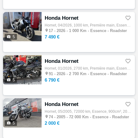
Honda Hornet

Hornet, 04/2026, 1000 km, Première main, Essence, 750cm³, Couleur gris, 7490 € Equipements : 47CV,ABS,Anti-patinage,Boite semi-automatique,…

17 -
2026 - 1 000 Km - Essence - Roadster
7 490 €

5
Honda Hornet

Hornet, 01/2026, 2700 km, Première main, Essence, 750cm³, Couleur noir, 6790 € Equipements : La concession Honda moto 91 vous propose : - C…

91 -
2026 - 2 700 Km - Essence - Roadster
6 790 €

5
Honda Hornet

Hornet, 05/2005, 72000 km, Essence, 900cm³, 2000 € Equipements : ,Garantie 12 mois

74 -
2005 - 72 000 Km - Essence - Roadster
2 000 €

5