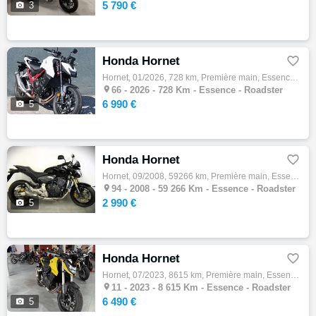
5 790 €

3
Honda Hornet

Hornet, 01/2026, 728 km, Première main, Essence, 750cm³, Couleur blanc, 6990 € Equipements : HONDA CB 750 HORNET A2 MODELE 2025 IMMATRICULA…

66 -
2026 - 728 Km - Essence - Roadster
6 990 €

5
Honda Hornet

Hornet, 09/2008, 59266 km, Première main, Essence, 600cm³, Couleur noir, 2990 € Equipements : HONDA CB 600 F HORNET ABS 600 cm3 Roadster 20…

94 -
2008 - 59 266 Km - Essence - Roadster
2 990 €

5
Honda Hornet

Hornet, 07/2023, 8615 km, Première main, Essence, 750cm³, Couleur jaune, 6490 € Equipements : Superbe Hornet 750 de 2023 avec 8600km. Moto …

11 -
2023 - 8 615 Km - Essence - Roadster
6 490 €

5