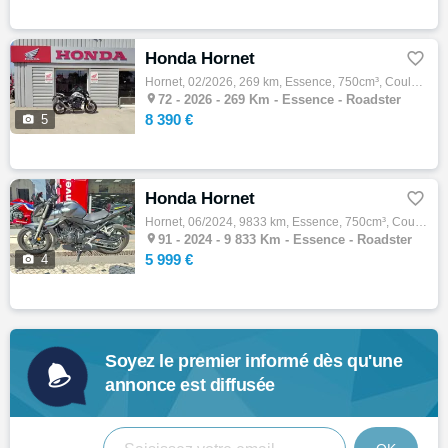
Honda Hornet

Hornet, 02/2026, 269 km, Essence, 750cm³, Couleur gris, 8390 € Equipements : HONDA HORNET 750 A2 BIKEPARC72 VOUS PROPOSE UNE MAGNIFIQUE HON…

72 -
2026 - 269 Km - Essence - Roadster
8 390 €

5
Honda Hornet

Hornet, 06/2024, 9833 km, Essence, 750cm³, Couleur gris, 5999 € Equipements : La concession Honda moto 91 vous propose : - HORNET 750 ABS F…

91 -
2024 - 9 833 Km - Essence - Roadster
5 999 €

4
Soyez le premier informé dès qu'une
annonce est diffusée