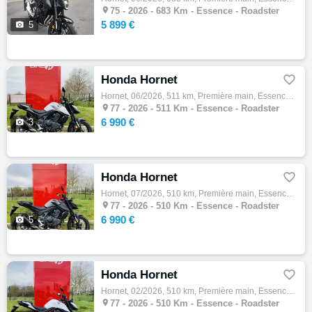

75 -
2026 - 683 Km - Essence - Roadster
5 899 €

5
Honda Hornet

Hornet, 06/2026, 511 km, Première main, Essence, 750cm³, Couleur gris, 6990 € Equipements : *1er main *véhicule direction *faire fin de rod…

77 -
2026 - 511 Km - Essence - Roadster
6 990 €

3
Honda Hornet

Hornet, 07/2026, 510 km, Première main, Essence, 750cm³, Couleur noir, 6990 € Equipements : *1er main *véhicule direction *faire fin de rod…

77 -
2026 - 510 Km - Essence - Roadster
6 990 €

5
Honda Hornet

Hornet, 02/2026, 510 km, Première main, Essence, 750cm³, Couleur blanc, 6990 € Equipements : *1er main *véhicule direction *faire fin de ro…

77 -
2026 - 510 Km - Essence - Roadster