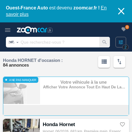
Ouest-France Auto
est devenu
zoomcar.fr !
En
savoir plus
0
2
Honda HORNET d'occasion :
84 annonces
A NE PAS MANQUER
Votre véhicule à la une
Afficher Votre Annonce Tout En Haut De La Page
Honda Hornet

Hornet, 06/2026, 683 km, Première main, Essence, 500cm³, Couleur noir, 5899 € Equipements : ABS,Assurance sur place,Démarches administrativ…