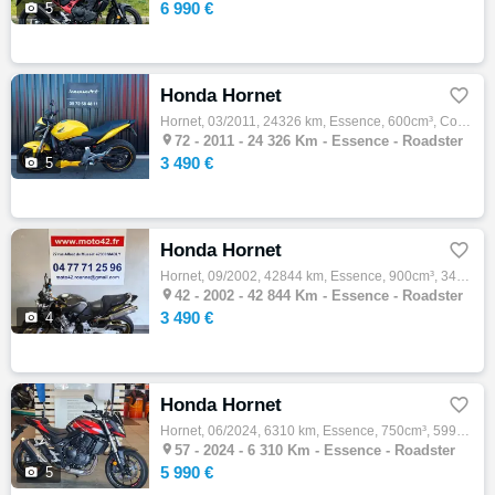
6 990 €

5
Honda Hornet

Hornet, 03/2011, 24326 km, Essence, 600cm³, Couleur jaune, 3490 € Equipements : Honda CB 600 F Hornet jaune mise en circulation le 26/03/20…

72 -
2011 - 24 326 Km - Essence - Roadster
3 490 €

5
Honda Hornet

Hornet, 09/2002, 42844 km, Essence, 900cm³, 3490 € Equipements : En vente chez MOTO 42 votre concession moto d'occasion à Roanne dans la Lo…

42 -
2002 - 42 844 Km - Essence - Roadster
3 490 €

4
Honda Hornet

Hornet, 06/2024, 6310 km, Essence, 750cm³, 5990 € Equipements : Magnifique Covering complet, Gris mat d'origine sous le covering Aucun frai…

57 -
2024 - 6 310 Km - Essence - Roadster
5 990 €

5