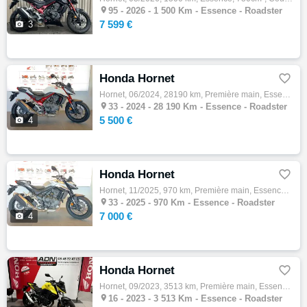

95 -
2026 - 1 500 Km - Essence - Roadster
7 599 €

3
Honda Hornet

Hornet, 06/2024, 28190 km, Première main, Essence, 750cm³, Couleur blanc, 5500 € Equipements : Votre concessionnaire Honda New Bike à Mérig…

33 -
2024 - 28 190 Km - Essence - Roadster
5 500 €

4
Honda Hornet

Hornet, 11/2025, 970 km, Première main, Essence, 750cm³, Couleur gris, 7000 € Equipements : Votre concessionnaire Honda New Bike à Mérignac…

33 -
2025 - 970 Km - Essence - Roadster
7 000 €

4
Honda Hornet

Hornet, 09/2023, 3513 km, Première main, Essence, 750cm³, Couleur jaune, 5790 € Equipements : Occasion Etat neuf 1er main Entièrement d'ori…

16 -
2023 - 3 513 Km - Essence - Roadster