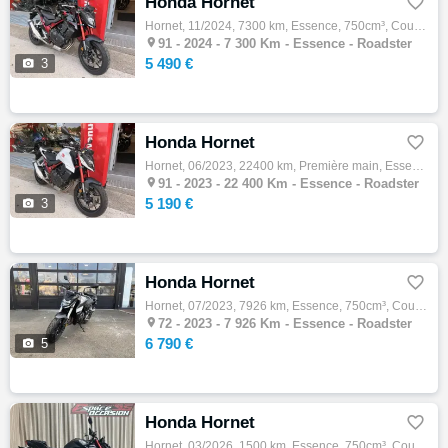
Honda Hornet

Hornet, 11/2024, 7300 km, Essence, 750cm³, Couleur noir, 5490 € Equipements : ABS,Anti-démarrage,Financement & Assurance possibles ,Gravage…

91 -
2024 - 7 300 Km - Essence - Roadster
5 490 €

3
Honda Hornet

Hornet, 06/2023, 22400 km, Première main, Essence, 750cm³, Couleur blanc, 5190 € Equipements : ABS,Anti-patinage,Financement & Assurance po…

91 -
2023 - 22 400 Km - Essence - Roadster
5 190 €

3
Honda Hornet

Hornet, 07/2023, 7926 km, Essence, 750cm³, Couleur gris, 6790 € Equipements : ?? Honda CB750 Hornet ? Mise en circulation : 18/07/2023 ? Ki…

72 -
2023 - 7 926 Km - Essence - Roadster
6 790 €

5
Honda Hornet

Hornet, 03/2026, 1500 km, Essence, 750cm³, Couleur noir, 7599 € Equipements : Honda Hornet 750, 03/2026, 1500kms, noire. Véhicule de démons…