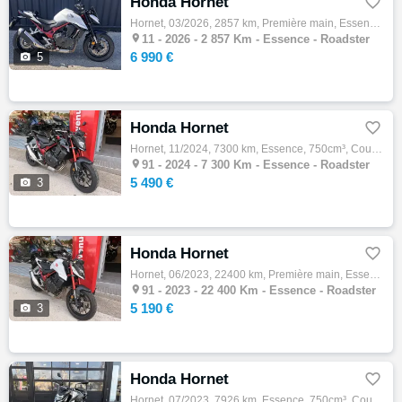
Honda Hornet

Hornet, 03/2026, 2857 km, Première main, Essence, 750cm³, 6990 € Equipements : HONDA CB 750 HORNET avec aucun frais à prévoir. Eligible au …

11 -
2026 - 2 857 Km - Essence - Roadster
6 990 €

5
Honda Hornet

Hornet, 11/2024, 7300 km, Essence, 750cm³, Couleur noir, 5490 € Equipements : ABS,Anti-démarrage,Financement & Assurance possibles ,Gravage…

91 -
2024 - 7 300 Km - Essence - Roadster
5 490 €

3
Honda Hornet

Hornet, 06/2023, 22400 km, Première main, Essence, 750cm³, Couleur blanc, 5190 € Equipements : ABS,Anti-patinage,Financement & Assurance po…

91 -
2023 - 22 400 Km - Essence - Roadster
5 190 €

3
Honda Hornet

Hornet, 07/2023, 7926 km, Essence, 750cm³, Couleur gris, 6790 € Equipements : ?? Honda CB750 Hornet ? Mise en circulation : 18/07/2023 ? Ki…