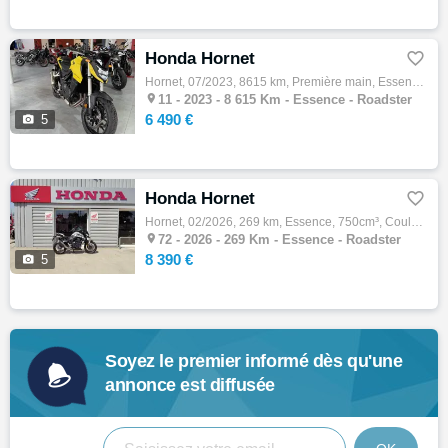
Honda Hornet

Hornet, 07/2023, 8615 km, Première main, Essence, 750cm³, Couleur jaune, 6490 € Equipements : Superbe Hornet 750 de 2023 avec 8600km. Moto …

11 -
2023 - 8 615 Km - Essence - Roadster
6 490 €

5
Honda Hornet

Hornet, 02/2026, 269 km, Essence, 750cm³, Couleur gris, 8390 € Equipements : HONDA HORNET 750 A2 BIKEPARC72 VOUS PROPOSE UNE MAGNIFIQUE HON…

72 -
2026 - 269 Km - Essence - Roadster
8 390 €

5
Soyez le premier informé dès qu'une
annonce est diffusée