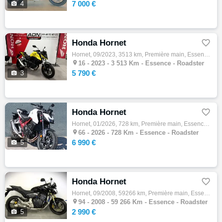
7 000 €

4
Honda Hornet

Hornet, 09/2023, 3513 km, Première main, Essence, 750cm³, Couleur jaune, 5790 € Equipements : Occasion Etat neuf 1er main Entièrement d'ori…

16 -
2023 - 3 513 Km - Essence - Roadster
5 790 €

3
Honda Hornet

Hornet, 01/2026, 728 km, Première main, Essence, 750cm³, Couleur blanc, 6990 € Equipements : HONDA CB 750 HORNET A2 MODELE 2025 IMMATRICULA…

66 -
2026 - 728 Km - Essence - Roadster
6 990 €

5
Honda Hornet

Hornet, 09/2008, 59266 km, Première main, Essence, 600cm³, Couleur noir, 2990 € Equipements : HONDA CB 600 F HORNET ABS 600 cm3 Roadster 20…

94 -
2008 - 59 266 Km - Essence - Roadster
2 990 €

5