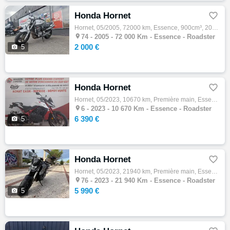
Honda Hornet

Hornet, 05/2005, 72000 km, Essence, 900cm³, 2000 € Equipements : ,Garantie 12 mois

74 -
2005 - 72 000 Km - Essence - Roadster
2 000 €

5
Honda Hornet

Hornet, 05/2023, 10670 km, Première main, Essence, 750cm³, Couleur blanc, 6390 € Equipements : Options : Garantie constructeur jusqu'au 03/…

6 -
2023 - 10 670 Km - Essence - Roadster
6 390 €

5
Honda Hornet

Hornet, 05/2023, 21940 km, Première main, Essence, 750cm³, 5990 € Equipements : PREMIERE MAIN TRES PROPRE ! BIEN EQUIPEE - SAUTE VENT - PRO…

76 -
2023 - 21 940 Km - Essence - Roadster
5 990 €

5