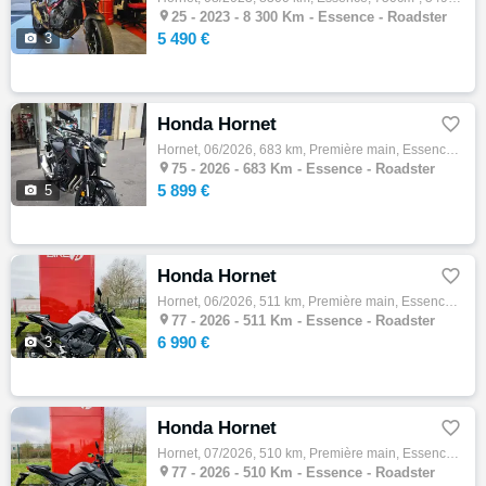

25 -
2023 - 8 300 Km - Essence - Roadster
5 490 €

3
Honda Hornet

Hornet, 06/2026, 683 km, Première main, Essence, 500cm³, Couleur noir, 5899 € Equipements : ABS,Assurance sur place,Démarches administrativ…

75 -
2026 - 683 Km - Essence - Roadster
5 899 €

5
Honda Hornet

Hornet, 06/2026, 511 km, Première main, Essence, 750cm³, Couleur gris, 6990 € Equipements : *1er main *véhicule direction *faire fin de rod…

77 -
2026 - 511 Km - Essence - Roadster
6 990 €

3
Honda Hornet

Hornet, 07/2026, 510 km, Première main, Essence, 750cm³, Couleur noir, 6990 € Equipements : *1er main *véhicule direction *faire fin de rod…

77 -
2026 - 510 Km - Essence - Roadster