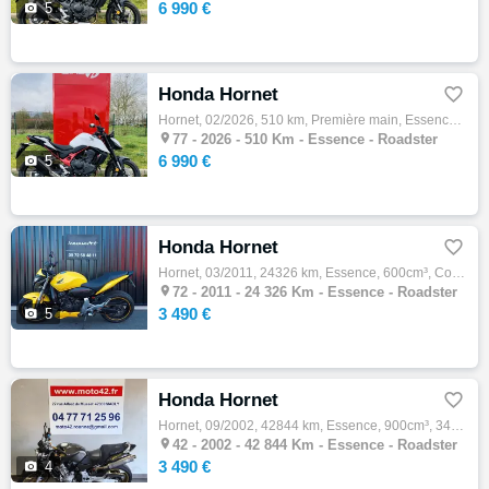
6 990 €

5
Honda Hornet

Hornet, 02/2026, 510 km, Première main, Essence, 750cm³, Couleur blanc, 6990 € Equipements : *1er main *véhicule direction *faire fin de ro…

77 -
2026 - 510 Km - Essence - Roadster
6 990 €

5
Honda Hornet

Hornet, 03/2011, 24326 km, Essence, 600cm³, Couleur jaune, 3490 € Equipements : Honda CB 600 F Hornet jaune mise en circulation le 26/03/20…

72 -
2011 - 24 326 Km - Essence - Roadster
3 490 €

5
Honda Hornet

Hornet, 09/2002, 42844 km, Essence, 900cm³, 3490 € Equipements : En vente chez MOTO 42 votre concession moto d'occasion à Roanne dans la Lo…

42 -
2002 - 42 844 Km - Essence - Roadster
3 490 €

4