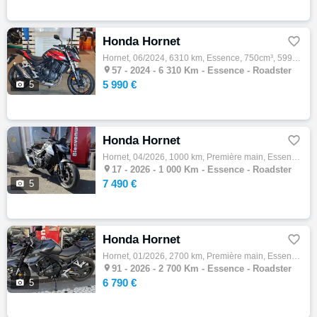
Honda Hornet

Hornet, 06/2024, 6310 km, Essence, 750cm³, 5990 € Equipements : Magnifique Covering complet, Gris mat d'origine sous le covering Aucun frai…

57 -
2024 - 6 310 Km - Essence - Roadster
5 990 €

5
Honda Hornet

Hornet, 04/2026, 1000 km, Première main, Essence, 750cm³, Couleur gris, 7490 € Equipements : 47CV,ABS,Anti-patinage,Boite semi-automatique,…

17 -
2026 - 1 000 Km - Essence - Roadster
7 490 €

5
Honda Hornet

Hornet, 01/2026, 2700 km, Première main, Essence, 750cm³, Couleur noir, 6790 € Equipements : La concession Honda moto 91 vous propose : - C…

91 -
2026 - 2 700 Km - Essence - Roadster
6 790 €

5