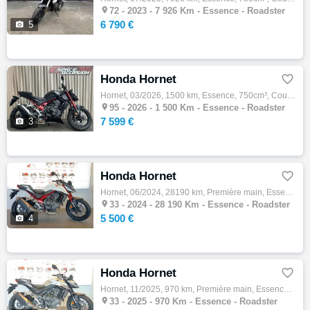

72 -
2023 - 7 926 Km - Essence - Roadster
6 790 €

5
Honda Hornet

Hornet, 03/2026, 1500 km, Essence, 750cm³, Couleur noir, 7599 € Equipements : Honda Hornet 750, 03/2026, 1500kms, noire. Véhicule de démons…

95 -
2026 - 1 500 Km - Essence - Roadster
7 599 €

3
Honda Hornet

Hornet, 06/2024, 28190 km, Première main, Essence, 750cm³, Couleur blanc, 5500 € Equipements : Votre concessionnaire Honda New Bike à Mérig…

33 -
2024 - 28 190 Km - Essence - Roadster
5 500 €

4
Honda Hornet

Hornet, 11/2025, 970 km, Première main, Essence, 750cm³, Couleur gris, 7000 € Equipements : Votre concessionnaire Honda New Bike à Mérignac…

33 -
2025 - 970 Km - Essence - Roadster