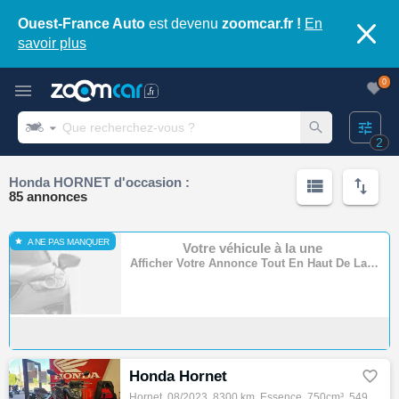
Ouest-France Auto
est devenu
zoomcar.fr !
En
savoir plus
0
2
Honda HORNET d'occasion :
85 annonces
A NE PAS MANQUER
Votre véhicule à la une
Afficher Votre Annonce Tout En Haut De La Page
Honda Hornet

Hornet, 08/2023, 8300 km, Essence, 750cm³, 5490 € Equipements : Honda cb750 hornet du00 KMS Shifter reprise et financement possible Full ou…