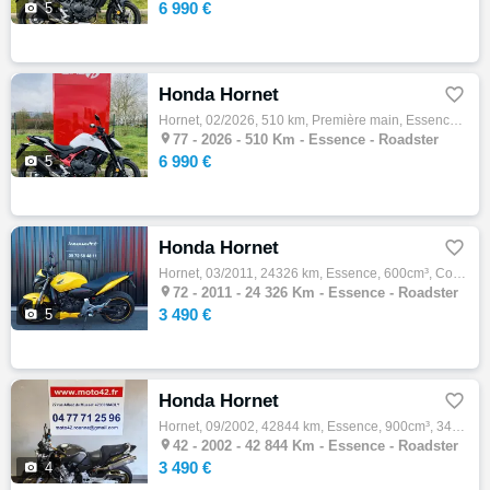
6 990 €

5
Honda Hornet

Hornet, 02/2026, 510 km, Première main, Essence, 750cm³, Couleur blanc, 6990 € Equipements : *1er main *véhicule direction *faire fin de ro…

77 -
2026 - 510 Km - Essence - Roadster
6 990 €

5
Honda Hornet

Hornet, 03/2011, 24326 km, Essence, 600cm³, Couleur jaune, 3490 € Equipements : Honda CB 600 F Hornet jaune mise en circulation le 26/03/20…

72 -
2011 - 24 326 Km - Essence - Roadster
3 490 €

5
Honda Hornet

Hornet, 09/2002, 42844 km, Essence, 900cm³, 3490 € Equipements : En vente chez MOTO 42 votre concession moto d'occasion à Roanne dans la Lo…

42 -
2002 - 42 844 Km - Essence - Roadster
3 490 €

4