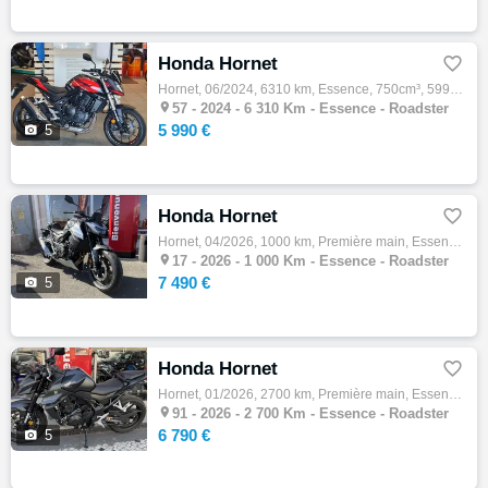
Honda Hornet

Hornet, 06/2024, 6310 km, Essence, 750cm³, 5990 € Equipements : Magnifique Covering complet, Gris mat d'origine sous le covering Aucun frai…

57 -
2024 - 6 310 Km - Essence - Roadster
5 990 €

5
Honda Hornet

Hornet, 04/2026, 1000 km, Première main, Essence, 750cm³, Couleur gris, 7490 € Equipements : 47CV,ABS,Anti-patinage,Boite semi-automatique,…

17 -
2026 - 1 000 Km - Essence - Roadster
7 490 €

5
Honda Hornet

Hornet, 01/2026, 2700 km, Première main, Essence, 750cm³, Couleur noir, 6790 € Equipements : La concession Honda moto 91 vous propose : - C…

91 -
2026 - 2 700 Km - Essence - Roadster
6 790 €

5