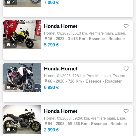
7 000 €

4
Honda Hornet

Hornet, 09/2023, 3513 km, Première main, Essence, 750cm³, Couleur jaune, 5790 € Equipements : Occasion Etat neuf 1er main Entièrement d'ori…

16 -
2023 - 3 513 Km - Essence - Roadster
5 790 €

3
Honda Hornet

Hornet, 01/2026, 728 km, Première main, Essence, 750cm³, Couleur blanc, 6990 € Equipements : HONDA CB 750 HORNET A2 MODELE 2025 IMMATRICULA…

66 -
2026 - 728 Km - Essence - Roadster
6 990 €

5
Honda Hornet

Hornet, 09/2008, 59266 km, Première main, Essence, 600cm³, Couleur noir, 2990 € Equipements : HONDA CB 600 F HORNET ABS 600 cm3 Roadster 20…

94 -
2008 - 59 266 Km - Essence - Roadster
2 990 €

5