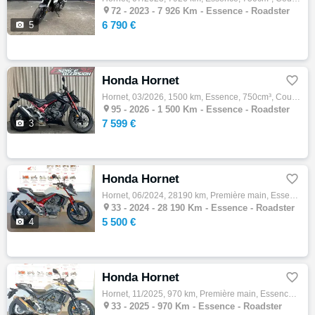

72 -
2023 - 7 926 Km - Essence - Roadster
6 790 €

5
Honda Hornet

Hornet, 03/2026, 1500 km, Essence, 750cm³, Couleur noir, 7599 € Equipements : Honda Hornet 750, 03/2026, 1500kms, noire. Véhicule de démons…

95 -
2026 - 1 500 Km - Essence - Roadster
7 599 €

3
Honda Hornet

Hornet, 06/2024, 28190 km, Première main, Essence, 750cm³, Couleur blanc, 5500 € Equipements : Votre concessionnaire Honda New Bike à Mérig…

33 -
2024 - 28 190 Km - Essence - Roadster
5 500 €

4
Honda Hornet

Hornet, 11/2025, 970 km, Première main, Essence, 750cm³, Couleur gris, 7000 € Equipements : Votre concessionnaire Honda New Bike à Mérignac…

33 -
2025 - 970 Km - Essence - Roadster