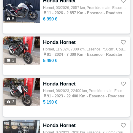
Honda Hornet

Hornet, 03/2026, 2857 km, Première main, Essence, 750cm³, 6990 € Equipements : HONDA CB 750 HORNET avec aucun frais à prévoir. Eligible au …

11 -
2026 - 2 857 Km - Essence - Roadster
6 990 €

5
Honda Hornet

Hornet, 11/2024, 7300 km, Essence, 750cm³, Couleur noir, 5490 € Equipements : ABS,Anti-démarrage,Financement & Assurance possibles ,Gravage…

91 -
2024 - 7 300 Km - Essence - Roadster
5 490 €

3
Honda Hornet

Hornet, 06/2023, 22400 km, Première main, Essence, 750cm³, Couleur blanc, 5190 € Equipements : ABS,Anti-patinage,Financement & Assurance po…

91 -
2023 - 22 400 Km - Essence - Roadster
5 190 €

3
Honda Hornet

Hornet, 07/2023, 7926 km, Essence, 750cm³, Couleur gris, 6790 € Equipements : ?? Honda CB750 Hornet ? Mise en circulation : 18/07/2023 ? Ki…