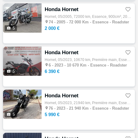
Honda Hornet

Hornet, 05/2005, 72000 km, Essence, 900cm³, 2000 € Equipements : ,Garantie 12 mois

74 -
2005 - 72 000 Km - Essence - Roadster
2 000 €

5
Honda Hornet

Hornet, 05/2023, 10670 km, Première main, Essence, 750cm³, Couleur blanc, 6390 € Equipements : Options : Garantie constructeur jusqu'au 03/…

6 -
2023 - 10 670 Km - Essence - Roadster
6 390 €

5
Honda Hornet

Hornet, 05/2023, 21940 km, Première main, Essence, 750cm³, 5990 € Equipements : PREMIERE MAIN TRES PROPRE ! BIEN EQUIPEE - SAUTE VENT - PRO…

76 -
2023 - 21 940 Km - Essence - Roadster
5 990 €

5