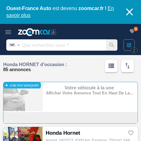
Ouest-France Auto
est devenu
zoomcar.fr !
En
savoir plus
0
2
Honda HORNET d'occasion :
85 annonces
A NE PAS MANQUER
Votre véhicule à la une
Afficher Votre Annonce Tout En Haut De La Page
Honda Hornet

Hornet, 08/2023, 8300 km, Essence, 750cm³, 5490 € Equipements : Honda cb750 hornet du00 KMS Shifter reprise et financement possible Full ou…