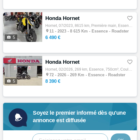
Honda Hornet

Hornet, 07/2023, 8615 km, Première main, Essence, 750cm³, Couleur jaune, 6490 € Equipements : Superbe Hornet 750 de 2023 avec 8600km. Moto …

11 -
2023 - 8 615 Km - Essence - Roadster
6 490 €

5
Honda Hornet

Hornet, 02/2026, 269 km, Essence, 750cm³, Couleur gris, 8390 € Equipements : HONDA HORNET 750 A2 BIKEPARC72 VOUS PROPOSE UNE MAGNIFIQUE HON…

72 -
2026 - 269 Km - Essence - Roadster
8 390 €

5
Soyez le premier informé dès qu'une
annonce est diffusée