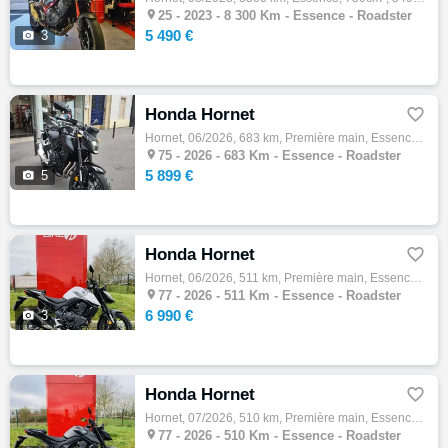

25 -
2023 - 8 300 Km - Essence - Roadster
5 490 €

3
Honda Hornet

Hornet, 06/2026, 683 km, Première main, Essence, 500cm³, Couleur noir, 5899 € Equipements : ABS,Assurance sur place,Démarches administrativ…

75 -
2026 - 683 Km - Essence - Roadster
5 899 €

5
Honda Hornet

Hornet, 06/2026, 511 km, Première main, Essence, 750cm³, Couleur gris, 6990 € Equipements : *1er main *véhicule direction *faire fin de rod…

77 -
2026 - 511 Km - Essence - Roadster
6 990 €

3
Honda Hornet

Hornet, 07/2026, 510 km, Première main, Essence, 750cm³, Couleur noir, 6990 € Equipements : *1er main *véhicule direction *faire fin de rod…

77 -
2026 - 510 Km - Essence - Roadster