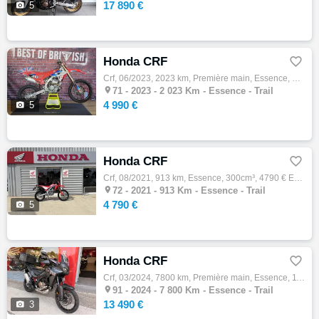
17 890 €

5
Honda CRF

Crf, 06/2023, 2023 km, Première main, Essence, 250cm³, 4990 € Equipements : révision faite, réfection moteur avec facture ( piston, segment…

71 -
2023 - 2 023 Km - Essence - Trail
4 990 €

5
Honda CRF

Crf, 08/2021, 913 km, Essence, 300cm³, 4790 € Equipements : HONDA CRF 300 BIKEPARC72 VOUS PROPOSE UNE MAGNIFIQUE HONDA CRF 300 L DE SERIE :…

72 -
2021 - 913 Km - Essence - Trail
4 790 €

5
Honda CRF

Crf, 03/2024, 7800 km, Première main, Essence, 1100cm³, Couleur noir, 13490 € Equipements : ABS,Anti-patinage,Béquille centrale,Indicateur …

91 -
2024 - 7 800 Km - Essence - Trail
13 490 €

3