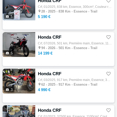
Honda CRF

Crf, 01/2025, 838 km, Essence, 300cm³, Couleur rouge, 5190 € Equipements : BIKE PARC 28 VOUS PROPOSE UNE CRF 300L EN BON ETAT ENTRETIEN A J…

28 -
2025 - 838 Km - Essence - Trail
5 190 €

5
Honda CRF

Crf, 07/2026, 501 km, Première main, Essence, 1100cm³, Couleur rouge, 14199 € Equipements : Assurance sur place,Financement & Assurance pos…

94 -
2026 - 501 Km - Essence - Trail
14 199 €

5
Honda CRF

Crf, 03/2025, 917 km, Première main, Essence, 300cm³, 4990 € Equipements : Assurance sur place,Démarches administratives sur place,Essai su…

62 -
2025 - 917 Km - Essence - Trail
4 990 €

3
Honda CRF

Crf, 01/2023, 32500 km, Essence, 1100cm³, Couleur noir, 11999 € Equipements : EXCELLENT ETAT - AUCUN FRAIS A PREVOIR - ENTRETIEN A JOUR - R…