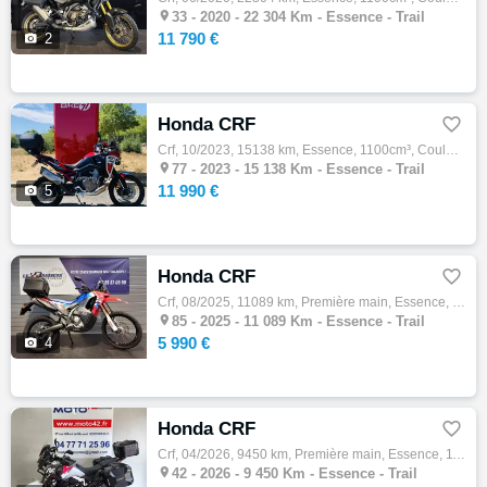

33 -
2020 - 22 304 Km - Essence - Trail
11 790 €

2
Honda CRF

Crf, 10/2023, 15138 km, Essence, 1100cm³, Couleur rouge, 11990 € Equipements : *2eme main *vendue et entretenue par notre concession *defle…

77 -
2023 - 15 138 Km - Essence - Trail
11 990 €

5
Honda CRF

Crf, 08/2025, 11089 km, Première main, Essence, 300cm³, 5990 € Equipements : Prise USB,Top case,1ère main,Garantie constructeur jusqu'au 01…

85 -
2025 - 11 089 Km - Essence - Trail
5 990 €

4
Honda CRF

Crf, 04/2026, 9450 km, Première main, Essence, 1100cm³, Couleur gris, 17890 € Equipements : En vente chez MOTO 42 cette très belle HONDA CR…

42 -
2026 - 9 450 Km - Essence - Trail