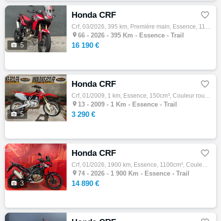
Honda CRF

Crf, 03/2026, 395 km, Première main, Essence, 1100cm³, Couleur rouge, 16190 € Equipements : HONDA CRF 1100 AFRICA TWIN SE MODELE 2026 PREMI…

66 -
2026 - 395 Km - Essence - Trail
16 190 €

5
Honda CRF

Crf, 01/2009, 1 km, Essence, 150cm³, Couleur rouge, 3290 € Equipements : Honda CRF 150 - Démarre - Petite révision à prévoir (vidange, filt…

13 -
2009 - 1 Km - Essence - Trail
3 290 €

5
Honda CRF

Crf, 01/2026, 1900 km, Essence, 1100cm³, Couleur rouge, 14890 € Equipements : Votre concession Mekanik, concessionnaire officiel Honda, KTM…

74 -
2026 - 1 900 Km - Essence - Trail
14 890 €

3