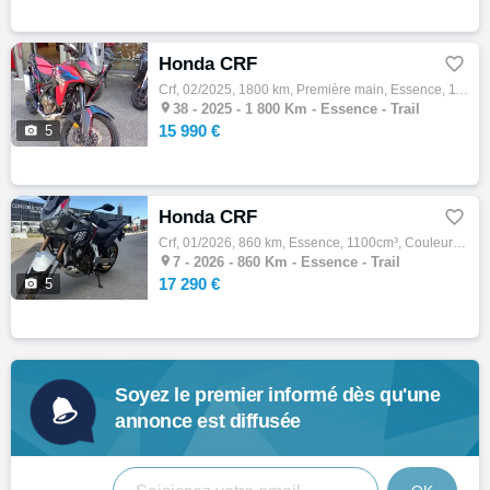
Honda CRF

Crf, 02/2025, 1800 km, Première main, Essence, 1100cm³, 15990 € Equipements : HONDA AFRICA TWIN 1100 SE MECA00Kms Entretien à jour Equipem…

38 -
2025 - 1 800 Km - Essence - Trail
15 990 €

5
Honda CRF

Crf, 01/2026, 860 km, Essence, 1100cm³, Couleur gris, 17290 € Equipements : HONDA CRF 1100 AFRICA TWIN ADVENTURE SPORT SE. Moto visible à l…

7 -
2026 - 860 Km - Essence - Trail
17 290 €

5
Soyez le premier informé dès qu'une
annonce est diffusée