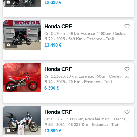
12 690 €

3
Honda CRF

Crf, 01/2025, 549 km, Essence, 1100cm³, Couleur rouge, 13490 € Equipements : ABS,Indicateur de rapport engagé,Régulateur de vitesse,Clignot…

72 -
2025 - 549 Km - Essence - Trail
13 490 €

4
Honda CRF

Crf, 12/2025, 20 km, Essence, 450cm³, Couleur rouge, 6390 € Equipements : Votre concession Mekanik, concessionnaire officiel Honda, KTM, E-…

74 -
2025 - 20 Km - Essence - Trail
6 390 €

2
Honda CRF

Crf, 05/2021, 48339 km, Première main, Essence, 1100cm³, 13890 € Equipements : BIKE PARC 28 VOUS PROPOSE CETTE TRES BELLE AFRICA TWIN ADVEN…

28 -
2021 - 48 339 Km - Essence - Trail
13 890 €

5