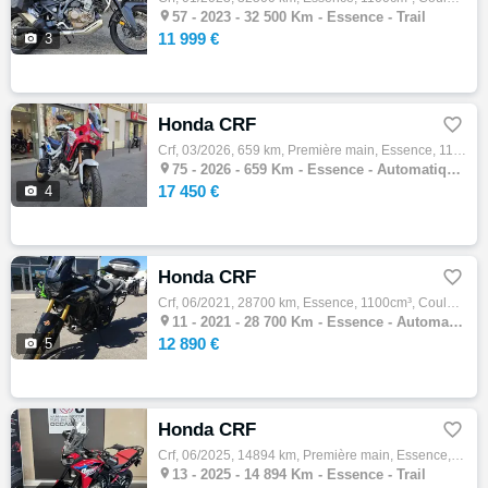

57 -
2023 - 32 500 Km - Essence - Trail
11 999 €

3
Honda CRF

Crf, 03/2026, 659 km, Première main, Essence, 1100cm³, 17450 € Equipements : Votre concession Honda Moto Bastille vous propose ce HONDA AFR…

75 -
2026 - 659 Km - Essence - Automatique - Trail
17 450 €

4
Honda CRF

Crf, 06/2021, 28700 km, Essence, 1100cm³, Couleur noir, 12890 € Equipements : Superbe Honda Africa Twin DCT de 2021, totalisant 28 700 km. …

11 -
2021 - 28 700 Km - Essence - Automatique - Trail
12 890 €

5
Honda CRF

Crf, 06/2025, 14894 km, Première main, Essence, 1100cm³, Couleur rouge, 12690 € Equipements : Assurance sur place,Plus de photos sur demand…

13 -
2025 - 14 894 Km - Essence - Trail