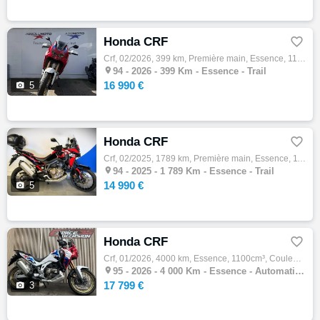
Honda CRF

Crf, 02/2026, 399 km, Première main, Essence, 1100cm³, Couleur rouge, 16990 € Equipements : ABS,Assurance sur place,Financement & Assurance…

94 -
2026 - 399 Km - Essence - Trail
16 990 €

5
Honda CRF

Crf, 02/2025, 1789 km, Première main, Essence, 1100cm³, Couleur rouge, 14990 € Equipements : HONDA CRF 1100 AFRICA TWIN REPLICA SE B/M ABS …

94 -
2025 - 1 789 Km - Essence - Trail
14 990 €

5
Honda CRF

Crf, 01/2026, 4000 km, Essence, 1100cm³, Couleur blanc, 17799 € Equipements : Honda CRF 1100 AFRICA TWIN DCT SE, 01/2026, 4000km REPLICA. V…

95 -
2026 - 4 000 Km - Essence - Automatique - Trail
17 799 €

3