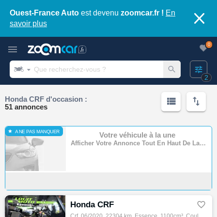
Ouest-France Auto
est devenu
zoomcar.fr !
En
savoir plus
0
2
Honda CRF d'occasion :
51 annonces
A NE PAS MANQUER
Votre véhicule à la une
Afficher Votre Annonce Tout En Haut De La Page
Honda CRF

Crf, 06/2020, 22304 km, Essence, 1100cm³, Couleur noir, 11790 € Equipements : Assurance sur place, Financement possible, Livraison possible…