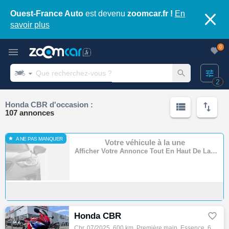
Ouest-France Auto
est devenu
zoomcar.fr !
En
savoir plus
0
2
Honda CBR d'occasion :
107 annonces
A NE PAS MANQUER
Votre véhicule à la une
Afficher Votre Annonce Tout En Haut De La Page
Honda CBR

Cbr, 07/2025, 600 km, Première main, Essence, 600cm³, Couleur rouge, 10590 € Equipements : PAS DE REPRISE POSSIBLE Bulle sport,Capot de sel…