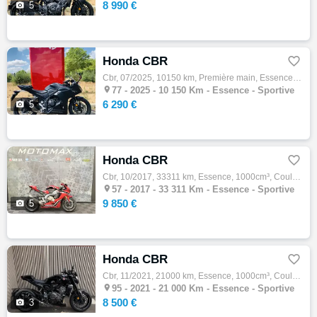
8 990 €

5
Honda CBR

Cbr, 07/2025, 10150 km, Première main, Essence, 500cm³, Couleur noir, 6290 € Equipements : *1er main *vendue et entretenue par notre conces…

77 -
2025 - 10 150 Km - Essence - Sportive
6 290 €

5
Honda CBR

Cbr, 10/2017, 33311 km, Essence, 1000cm³, Couleur rouge, 9850 € Equipements : MOTO DANS UN ETAT VRAIMENT IMPECCABLE! VERSION 25th ANNIVERSA…

57 -
2017 - 33 311 Km - Essence - Sportive
9 850 €

5
Honda CBR

Cbr, 11/2021, 21000 km, Essence, 1000cm³, Couleur noir, 8500 € Equipements : Honda CB 1000 R BLACK EDITION, 11/2021, Noir, 21000 km. Moto é…

95 -
2021 - 21 000 Km - Essence - Sportive
8 500 €

3