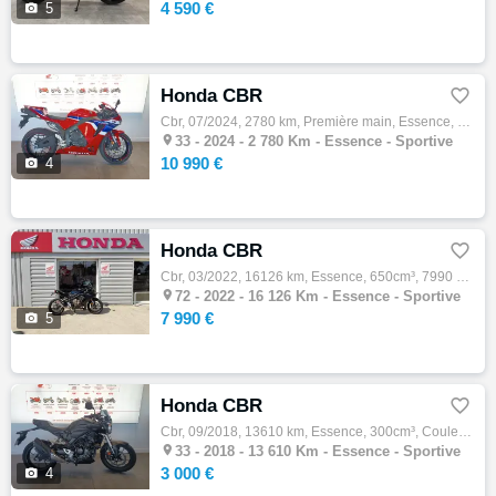
4 590 €

5
Honda CBR

Cbr, 07/2024, 2780 km, Première main, Essence, 600cm³, Couleur rouge, 10990 € Equipements : Votre concessionnaire Honda New Bike à Mérignac…

33 -
2024 - 2 780 Km - Essence - Sportive
10 990 €

4
Honda CBR

Cbr, 03/2022, 16126 km, Essence, 650cm³, 7990 € Equipements : HONDA CBR 650 R A2 BIKEPARC72 VOUS PROPOSE UNE MAGNIFIQUE HONDA CBR 650 R DE …

72 -
2022 - 16 126 Km - Essence - Sportive
7 990 €

5
Honda CBR

Cbr, 09/2018, 13610 km, Essence, 300cm³, Couleur noir, 3000 € Equipements : Votre concessionnaire Honda New Bike à Mérignac, vous propose :…

33 -
2018 - 13 610 Km - Essence - Sportive
3 000 €

4