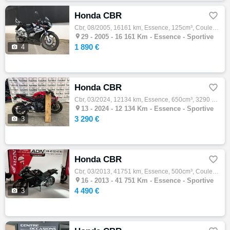
Honda CBR

Cbr, 08/2005, 16161 km, Essence, 125cm³, Couleur noir, 1890 € Equipements : Entretien à jour ,Disponible à l'essai,Garantie 3 mois -Possibi…

29 -
2005 - 16 161 Km - Essence - Sportive
1 890 €

4
Honda CBR

Cbr, 03/2024, 12134 km, Essence, 650cm³, 3290 € Equipements : MOTO ACCIDENTÉE PROCEDURE .RSV ,VENDU SANS GARANTIE POUR PROFESSIONNELS Franç…

13 -
2024 - 12 134 Km - Essence - Sportive
3 290 €

3
Honda CBR

Cbr, 03/2013, 41751 km, Essence, 500cm³, Couleur noir, 4490 € Equipements : Équipements & accessoires : Échappement Arrow Selle confort per…

16 -
2013 - 41 751 Km - Essence - Sportive
4 490 €

3