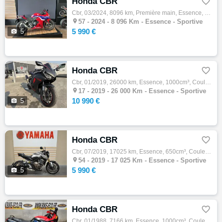
Honda CBR

Cbr, 03/2024, 8096 km, Première main, Essence, 500cm³, 5990 € Equipements : HONDA CBR500R // 1re immatriculation : 21/03/2024 // Kilométrag…

57 -
2024 - 8 096 Km - Essence - Sportive
5 990 €

5
Honda CBR

Cbr, 01/2019, 26000 km, Essence, 1000cm³, Couleur noir, 10990 € Equipements : Bulle fumée,Capot de selle,Quick shifter,Silencieux inox,Supp…

17 -
2019 - 26 000 Km - Essence - Sportive
10 990 €

5
Honda CBR

Cbr, 07/2019, 17025 km, Essence, 650cm³, Couleur gris, 5990 € Equipements : CB 650 R Full En très bon état. Entretiens et consommables OK. …

54 -
2019 - 17 025 Km - Essence - Sportive
5 990 €

5
Honda CBR

Cbr, 01/1988, 7166 km, Essence, 1000cm³, Couleur noir, 2990 € Equipements : Très bel exemplaire avec seulement 7 166 km Moto importée du Ja…