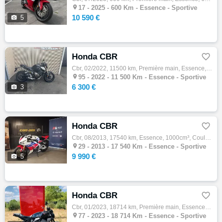

17 -
2025 - 600 Km - Essence - Sportive
10 590 €

5
Honda CBR

Cbr, 02/2022, 11500 km, Première main, Essence, 650cm³, Couleur noir, 6300 € Equipements : Honda CB 650 R, 02/2022, noir mat, 11500 km. Bri…

95 -
2022 - 11 500 Km - Essence - Sportive
6 300 €

3
Honda CBR

Cbr, 08/2013, 17540 km, Essence, 1000cm³, Couleur blanc, 9990 € Equipements : Aujourd'hui votre concessionnaire Motors Avenue Landivisiau v…

29 -
2013 - 17 540 Km - Essence - Sportive
9 990 €

5
Honda CBR

Cbr, 01/2023, 18714 km, Première main, Essence, 1000cm³, Couleur noir, 8990 € Equipements : *1er main *vendue net entretenue par notre conc…

77 -
2023 - 18 714 Km - Essence - Sportive