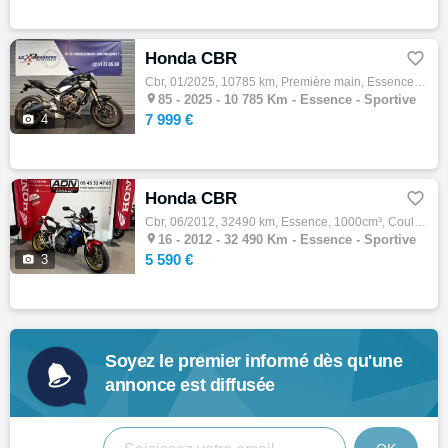
Honda CBR

Cbr, 01/2025, 10785 km, Première main, Essence, 650cm³, 7999 € Equipements : Capot de selle,Support de plaque court ,Support mobile,1ère ma…

85 -
2025 - 10 785 Km - Essence - Sportive
7 999 €

4
Honda CBR

Cbr, 06/2012, 32490 km, Essence, 1000cm³, Couleur blanc, 5590 € Equipements : À vendre, superbe Honda CB1000R HRC Tricolore (blanc, bleu, r…

16 -
2012 - 32 490 Km - Essence - Sportive
5 590 €

3
Soyez le premier informé dès qu'une
annonce est diffusée