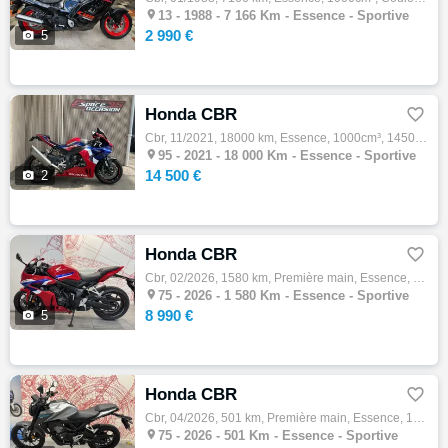

13 -
1988 - 7 166 Km - Essence - Sportive
2 990 €

5
Honda CBR

Cbr, 11/2021, 18000 km, Essence, 1000cm³, 14500 € Equipements : HONDA CBR1000RR ST, 11/2021 Moto équipé des lèches roue carbone, bulle tein…

95 -
2021 - 18 000 Km - Essence - Sportive
14 500 €

2
Honda CBR

Cbr, 02/2026, 1580 km, Première main, Essence, 650cm³, Couleur rouge, 8990 € Equipements : Votre concession Honda, Folie-Méricourt, vous pr…

75 -
2026 - 1 580 Km - Essence - Sportive
8 990 €

5
Honda CBR

Cbr, 04/2026, 501 km, Première main, Essence, 125cm³, Couleur noir, 4590 € Equipements : Votre concession Honda Kawasaki, Folie-Méricourt, …

75 -
2026 - 501 Km - Essence - Sportive