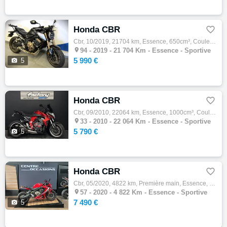
Honda CBR

Cbr, 10/2019, 21704 km, Essence, 650cm³, Couleur noir, 5990 € Equipements : Honda CB 650 R ABS (A2) 650 cm3 Roadster 2019, noir, première m…

94 -
2019 - 21 704 Km - Essence - Sportive
5 990 €

5
Honda CBR

Cbr, 09/2010, 22064 km, Essence, 1000cm³, Couleur rouge, 5790 € Equipements : CB 1000 R ABS -échappement mivv inclus -capot de selle -révis…

33 -
2010 - 22 064 Km - Essence - Sportive
5 790 €

5
Honda CBR

Cbr, 05/2020, 4822 km, Première main, Essence, 650cm³, 7490 € Equipements : HONDA CBR650R A2// 1re immatriculation : 13/05/2020 // Kilométr…

57 -
2020 - 4 822 Km - Essence - Sportive
7 490 €

5