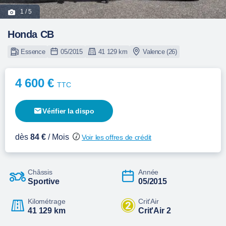
1
/ 5
Honda CB
Essence
05/2015
41 129 km
Valence (26)
4 600 €
TTC
Vérifier la dispo
dès
84 €
/ Mois
Voir les offres de crédit
Châssis
Année
Sportive
05/2015
Kilométrage
Crit'Air
41 129 km
Crit'Air 2