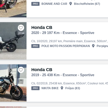

BONNIE AND CAR
Bischoffsheim (67)
PRO
Honda CB

2020 - 29 197 Km - Essence - Sportive

POLE MOTO PASSION PERPIGNAN
Perpigna
PRO
Honda CB

2019 - 25 438 Km - Essence - Sportive

NIKITA BIKE
Fréjus (83)
PRO