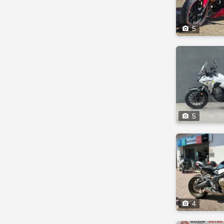

5

5

4