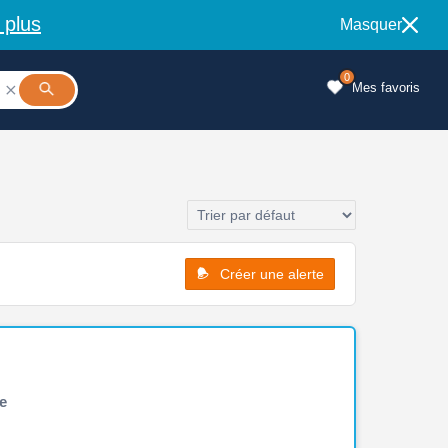
 plus
Masquer
0
Mes favoris

Créer une alerte
e