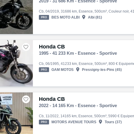
2019 - 31 686 Km - Essence - Sportive

BES MOTO ALBI
Albi (81)
PRO
Honda CB

1995 - 41 233 Km - Essence - Sportive

GAM MOTOS
Pressigny-les-Pins (45)
PRO
Honda CB

2022 - 14 165 Km - Essence - Sportive

MOTORS AVENUE TOURS
Tours (37)
PRO