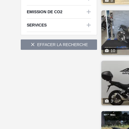

5

EMISSION DE CO2


SERVICES

EFFACER LA RECHERCHE

10

3