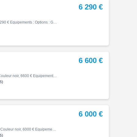
6 290 €
Cb, 06/2019, 26330 km, Essence, 650cm³, Couleur bleu, 6290 € Equipements : Options : Garantie 3 mois avec possibilité d'extension à 12 mois, envoi dans toute la France possible, Financement par Financo, sabot moteur, échappement Akrapovic + origine, support de plaque court, grav…
6 600 €
Cb, 02/2023, 2800 km, Première main, Essence, 500cm³, Couleur noir, 6600 € Equipements : Honda CB 500 X, 02/2023, 2800 km. Equipée d'un top case avec dosseret passager. Première main. Factures, manuel d'utilisateur et carnet de garantie seront fournis à la vente. Une révision an…
5)
6 000 €
Cb, 02/2022, 21000 km, Première main, Essence, 650cm³, Couleur noir, 6000 € Equipements : Honda CB 650 R, 02/2022, noir mat, 12100 km. Bridable en 47.5 cv pour les permis A2. Equipée d'un support de plaque déporté, de tampons pare carters et d'un saute vent. Première main acheté…
5)