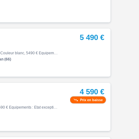
5 490 €
Cb, 10/2020, 29197 km, Première main, Essence, 500cm³, Couleur blanc, 5490 € Equipements : HONDA CB 500 X MODELE CB 500 X 1ERE MAIN 29197KM BON ETAT GENERAL PARE MAINS TOP CASE 2 CASQUES ENTRETIEN ET CONSOMMABLES A JOUR REPRISE ET FINANCEMENT POSSIBLES GARANTIE CONCESSION 1 AN E…
n (66)
4 590 €
Prix en baisse
Cb, 02/2019, 25438 km, Essence, 650cm³, Couleur noir, 4590 € Equipements : Etat exceptionnel, carnet entretien à jour et complet (factures à l'appui) Possibilité bridage A2, CT OK Garantie 6 mois ,Compatible Permis A2,Garantie 6 mois