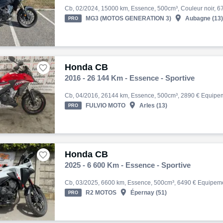

MG3 (MOTOS GENERATION 3)
Aubagne (13)
PRO
Honda CB

2016 - 26 144 Km - Essence - Sportive

FULVIO MOTO
Arles (13)
PRO
Honda CB

2025 - 6 600 Km - Essence - Sportive

R2 MOTOS
Épernay (51)
PRO