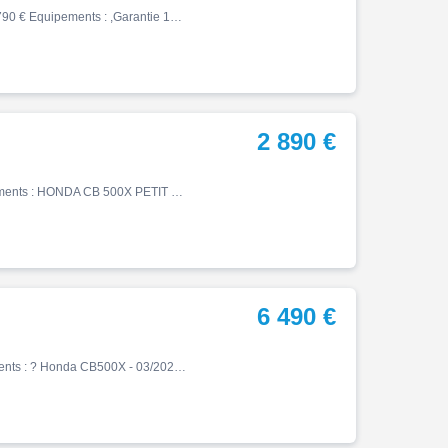
Cb, 02/2024, 15000 km, Essence, 500cm³, Couleur noir, 6790 € Equipements : ,Garantie 12 mois
2 890 €
Cb, 04/2016, 26144 km, Essence, 500cm³, 2890 € Equipements : HONDA CB 500X PETIT CHOC CARTE GRISE/RIV N°24035 PAS DE PROCEDURE DISPONIBLE POUR PARTICULIER ET PROFESSIONNEL REPARATION A PREVOIR POUR REMISE EN CIRCULATION
6 490 €
Cb, 03/2025, 6600 km, Essence, 500cm³, 6490 € Equipements : ? Honda CB500X - 03/2025 - 6600 kms compatible permis A2 ! ? ?? Equipements: ?? Amortisseur Öhlins ?? Pare-carters ?? Garantie HONDA jusque 03/2030 ? Prix : 6 490 EUR Nos services: ?? Financement Yamaha de 12 à 60 mois …