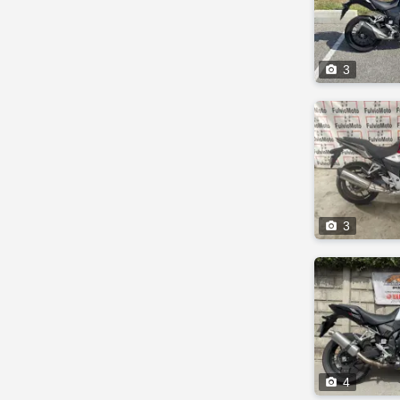

3

3

4