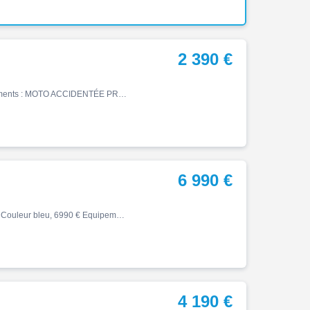
2 390 €
Cb, 03/2019, 21138 km, Essence, 500cm³, 2390 € Equipements : MOTO ACCIDENTÉE PROCEDURE .RSV ,VENDU SANS GARANTIE POUR PROFESSIONNELS Français . VENDU avec DOSSIER RSV .1er rapport + carte grise. POUR L'EXPORT : LA CARTE GRISE ORIGINALE EST DISPONIBLE AUX PARTICULIERS Français : …
6 990 €
Cb, 12/2020, 14704 km, Première main, Essence, 650cm³, Couleur bleu, 6990 € Equipements : À vendre, magnifique Honda CB650R en excellent état, mise en circulation le 01/12/2020, avec seulement 14 704 km. Équipée du célèbre 4 cylindres en ligne de 649 cm³ développant 95 ch, la CB…
4 190 €