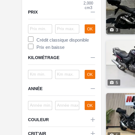
2,000
cm3

PRIX
OK

3
Crédit classique disponible
Prix en baisse

KILOMÉTRAGE
OK

5

ANNÉE
OK

COULEUR

CRIT'AIR