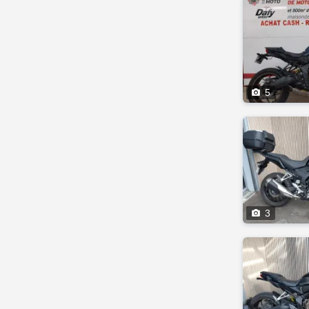

5

3