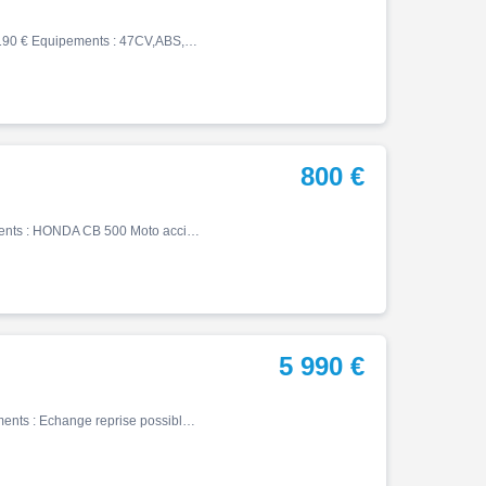
Cb, 04/2019, 31686 km, Essence, 500cm³, Couleur noir, 4190 € Equipements : 47CV,ABS,Prise 12 V,Top case 2 casques,Compatible Permis A2,Disponible à l'essai,Garantie 6 mois
800 €
Cb, 06/1995, 41233 km, Essence, 500cm³, 800 € Equipements : HONDA CB 500 Moto accidentée en procédure RSV CADRE ok, MOTEUR ok, FOURCHE ok, MISE EN ROUTE ok. Pour plus d'informations n'hésitez pas nous contacter par téléphone ou par mail Les véhicules accidentés sont vendus dans …
5 990 €
Cb, 11/2022, 14165 km, Essence, 500cm³, 5990 € Equipements : Echange reprise possible de votre véhicule Livraison possible dans toute la France