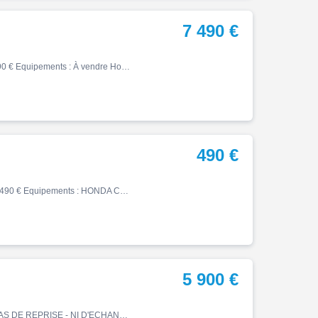
7 490 €
Cb, 01/2021, 8300 km, Essence, 649cm³, Couleur gris, 7490 € Equipements : À vendre Honda CB650R, mise en circulation le 05/01/2021, avec seulement 8 300 km. Roadster au style Neo Sports Café, équipé du 4 cylindres Honda de 649 cm³. Une moto au look sportif, agrémentée de plusieu…
490 €
Cb, 06/1998, 66119 km, Essence, 500cm³, Couleur rouge, 490 € Equipements : HONDA CB 500 S Moto accidentée à l'avant vendue en procédure RSV Pour garage ou export Réf 64809 Groupe BIKE ECO - POLE POSITION MOTO & PROVENCE MOTO CASSE Véhicules d'occasion et pièces détachées depuis …
5 900 €
Cb, 16174 km, Essence, 471cm³, Couleur rouge, 5900 € PAS DE REPRISE - NI D'ECHANGE Historique et entretien [Contexte achat] : Achetée à un Particulier [Précédent(s) propriétaire(s)] : 2ème main [Garantie] : NON [Finition] : HONDA CB 500 F ABS A2 [Carnet d'entretien] : P…