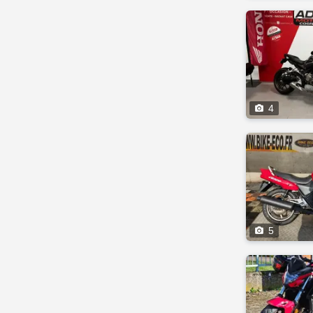

4

5