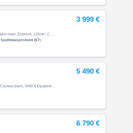
3 999 €
Cb, Cb 125 r révisé cb 125r, 01/2024, 15ch, 4380 km, Première main, Essence, 125cm³, Couleur gris, Garantie 24 mois, 3999 € Equipements : Gris Matte Cynos Metallic|ABS|Bequille latérale|Compte tours|Compteur journalier|Ecran couleur|Feux arrière à LED|Feux de jour à LED|Horloge|…
Souffelweyersheim (67)
5 490 €
Cb, 05/2021, 16746 km, Première main, Essence, 500cm³, Couleur blanc, 5490 € Equipements : HONDA CB 500 XA EXCELLENT ETAT - COLORIS BLANC - MOTO PERMIS A2 - ENTRETIENS REGULIERS CONCESSION HONDA - Dernier entretien complet type 18 000 kms fait AMR Vittel 0 km - Pneus neufs 500 k…
6 790 €