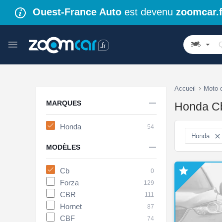
Ouest-France Auto
est devenu
zoomcar.f
Accueil
Moto 

MARQUES
Honda Cb
Honda
54
Honda


MODÈLES

Cb
0
Forza
129
CBR
111
Hornet
87
CBF
74