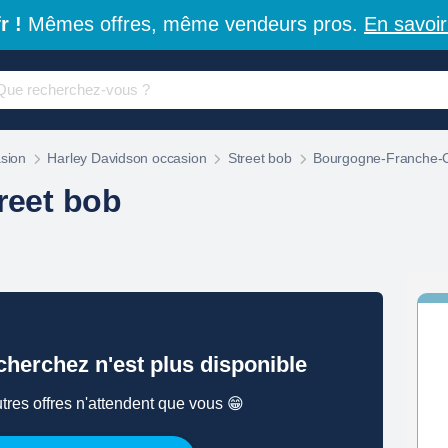
r !
Mêmes offres, même vendeurs pros.
En savoir
sion
Harley Davidson occasion
Street bob
Bourgogne-Franche-
reet bob
herchez n'est plus disponible
tres offres n'attendent que vous 😁