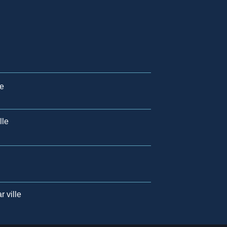
le
lle
 ville