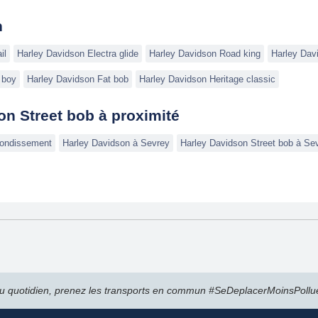
n
il
Harley Davidson Electra glide
Harley Davidson Road king
Harley Davi
 boy
Harley Davidson Fat bob
Harley Davidson Heritage classic
n Street bob à proximité
rrondissement
Harley Davidson à Sevrey
Harley Davidson Street bob à Se
u quotidien, prenez les transports en commun #SeDeplacerMoinsPollu