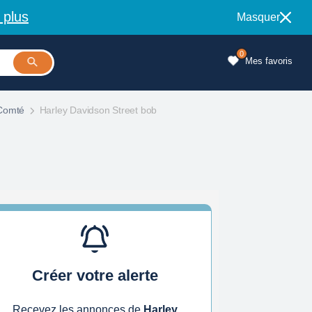
 plus
Masquer
0
Mes favoris
Comté
Harley Davidson Street bob
Créer votre alerte
Recevez les annonces de
Harley