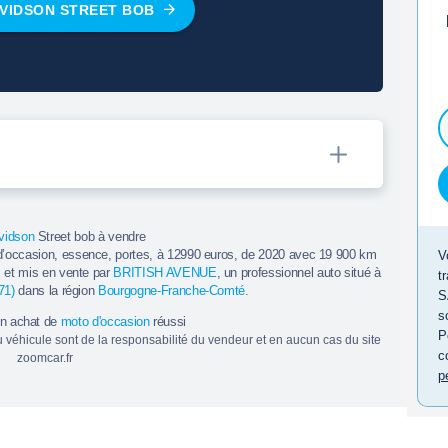
VIDSON STREET BOB
vidson
Street bob à vendre
d’occasion, essence, portes, à 12990 euros, de 2020 avec 19 900 km
V
, et mis en vente par
BRITISH AVENUE
, un professionnel auto situé à
t
(71)
dans la région
Bourgogne-Franche-Comté
.
S
s
un achat de
moto d'occasion
réussi
P
du véhicule sont de la responsabilité du vendeur et en aucun cas du site
c
zoomcar.fr
p