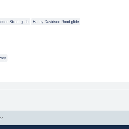
dson Street glide
Harley Davidson Road glide
vrey
er