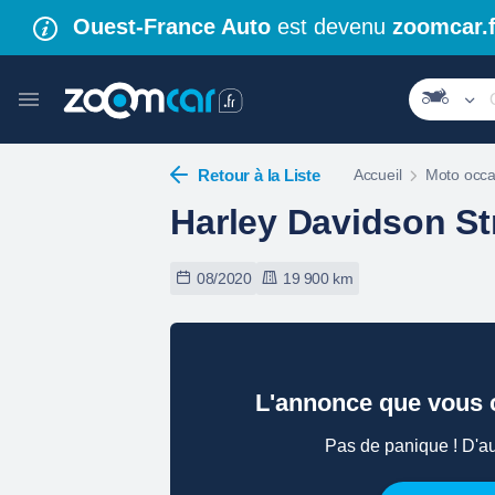
Ouest-France Auto
est devenu
zoomcar.f
Retour à la Liste
Accueil
Moto occa
Harley Davidson St
08/2020
19 900 km
L'annonce que vous c
Pas de panique ! D'au