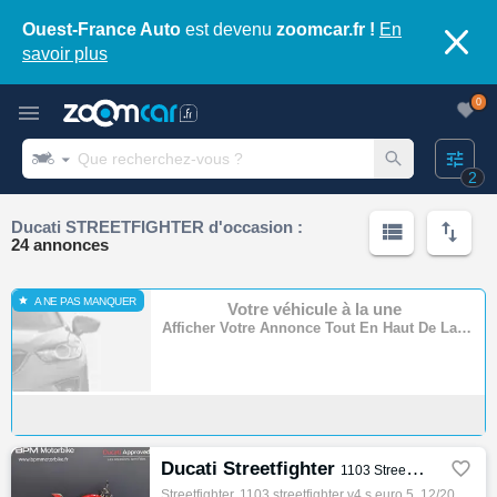
Ouest-France Auto
est devenu
zoomcar.fr !
En
savoir plus
0
2
Ducati STREETFIGHTER d'occasion :
24 annonces
A NE PAS MANQUER
Votre véhicule à la une
Afficher Votre Annonce Tout En Haut De La Page
Ducati Streetfighter

1103 Streetfighter V4 S Euro 5
Streetfighter, 1103 streetfighter v4 s euro 5, 12/2020, 208ch, 10cv, 6765 km, Essence, 1103cm³, Couleur rouge, 15990 € Equipements : ABS|Am…