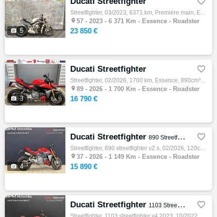
Ducati Streetfighter

Streetfighter, 03/2023, 6371 km, Première main, Essence, 1103cm³, Couleur gris, 23850 € Equipements : MOTO DANS UN ETAT IRREPROCHABLE, LOOK…

57 -
2023 - 6 371 Km - Essence - Roadster
23 850 €

5
Ducati Streetfighter

Streetfighter, 02/2026, 1700 km, Essence, 890cm³, Couleur rouge, 16790 € Equipements : DUCATI STREETFIGHTER V2 FINITION S : - FOURCHE OHLIN…

89 -
2026 - 1 700 Km - Essence - Roadster
16 790 €

3
Ducati Streetfighter

890 Streetfighter V2 S
Streetfighter, 890 streetfighter v2 s, 02/2026, 120ch, 9cv, 1149 km, Essence, 890cm³, Couleur rouge, Garantie 24 mois, 15890 € Equipements …

37 -
2026 - 1 149 Km - Essence - Roadster
15 890 €

4
Ducati Streetfighter

1103 Streetfighter V4 2023
Streetfighter, 1103 streetfighter v4 2023, 10/2022, 208ch, 10cv, 15883 km, Essence, 1103cm³, Couleur rouge, Garantie 12 mois, 15290 € Equip…