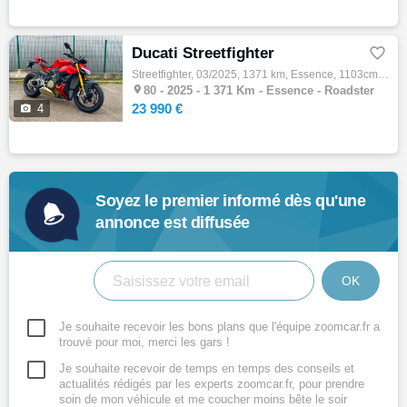
Ducati Streetfighter

Streetfighter, 03/2025, 1371 km, Essence, 1103cm³, 23990 € Equipements : DUCATI STREETFIGHTER V4S 2025 Garantie constructeur Accessoires : …

80 -
2025 - 1 371 Km - Essence - Roadster
23 990 €

4
Soyez le premier informé dès qu'une
annonce est diffusée
OK
Je souhaite recevoir les bons plans que l'équipe zoomcar.fr a
trouvé pour moi, merci les gars !
Je souhaite recevoir de temps en temps des conseils et
actualités rédigés par les experts zoomcar.fr, pour prendre
soin de mon véhicule et me coucher moins bête le soir