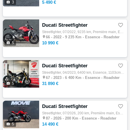
5 490 €

3
Ducati Streetfighter

Streetfighter, 07/2022, 9235 km, Première main, Essence, 955cm³, Couleur rouge, 10990 € Equipements : LA CONCESSION POLE MOTO PASSION PERPI…

66 -
2022 - 9 235 Km - Essence - Roadster
10 990 €

5
Ducati Streetfighter

Streetfighter, 04/2023, 6400 km, Essence, 1103cm³, Couleur noir, 31890 € Equipements : DUCATI STREETFIGHTER V4 SP2 GARANTIE 24 MOIS EUROP…

67 -
2023 - 6 400 Km - Essence - Roadster
31 890 €

5
Ducati Streetfighter

Streetfighter, 07/2026, 200 km, Première main, Essence, 848cm³, Couleur rouge, 14490 € Equipements : LA CONCESSION MOTO MOVE VOUS PROPOSE A…

87 -
2026 - 200 Km - Essence - Roadster
14 490 €

5