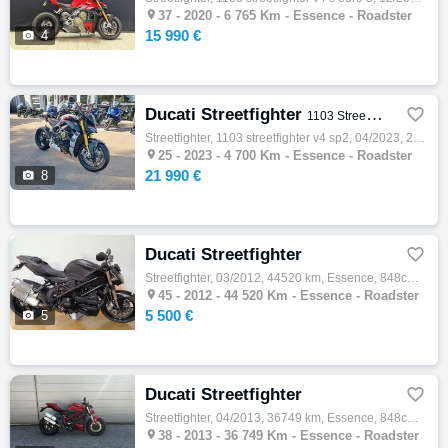

37 -
2020 - 6 765 Km - Essence - Roadster
15 990 €

4
Ducati Streetfighter

1103 Streetfighter V4 SP2
Streetfighter, 1103 streetfighter v4 sp2, 04/2023, 208ch, 10cv, 4700 km, Essence, 1103cm³, Garantie 12 mois, 21990 € Equipements : Winter T…

25 -
2023 - 4 700 Km - Essence - Roadster
21 990 €

8
Ducati Streetfighter

Streetfighter, 03/2012, 44520 km, Essence, 848cm³, Couleur noir, 5500 € Equipements : DUCATI HYPERMOTARD 939 OCCASION ENTRETIEN A JOUR ET C…

45 -
2012 - 44 520 Km - Essence - Roadster
5 500 €

5
Ducati Streetfighter

Streetfighter, 04/2013, 36749 km, Essence, 848cm³, Couleur rouge, 5490 € Equipements : Ducati 848 StreetFighter Très bon état 38749Kms Entr…

38 -
2013 - 36 749 Km - Essence - Roadster