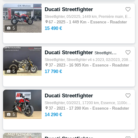
Ducati Streetfighter

Streetfighter, 05/2025, 1449 km, Première main, Essence, 890cm³, 15490 € Equipements : A SAISIR DUCATI STREETFIGHTER V2S COLORIS ROUGE EXCE…

67 -
2025 - 1 449 Km - Essence - Roadster
15 490 €

5
Ducati Streetfighter

Streetfighter V4 S 2023
Streetfighter, Streetfighter v4 s 2023, 02/2023, 208ch, 10cv, 16905 km, Essence, 1103cm³, Garantie 12 mois, 17790 € Equipements : Gray Nero

37 -
2023 - 16 905 Km - Essence - Roadster
17 790 €

5
Ducati Streetfighter

Streetfighter, 03/2021, 17200 km, Essence, 1100cm³, 14290 € Equipements : Echange reprise possible de votre véhicule Livraison possible dan…

37 -
2021 - 17 200 Km - Essence - Roadster
14 290 €

5