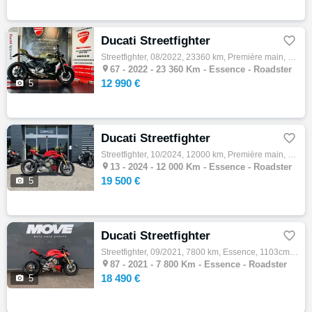
Ducati Streetfighter

Streetfighter, 08/2022, 23360 km, Première main, Essence, 955cm³, Couleur vert, 12990 € Equipements : DUCATI STREETFIGHTER V2 GARANTIE 12…

67 -
2022 - 23 360 Km - Essence - Roadster
12 990 €

5
Ducati Streetfighter

Streetfighter, 10/2024, 12000 km, Première main, Essence, 1103cm³, Couleur rouge, 19500 € Equipements : ?? DUCATI STREETFIGHTER V4S Très bo…

13 -
2024 - 12 000 Km - Essence - Roadster
19 500 €

5
Ducati Streetfighter

Streetfighter, 09/2021, 7800 km, Essence, 1103cm³, 18490 € Equipements : LA CONCESSION DUCATI MOTO MOVE VOUS PROPOSE A LA VENTE : - STREETF…

87 -
2021 - 7 800 Km - Essence - Roadster
18 490 €

5