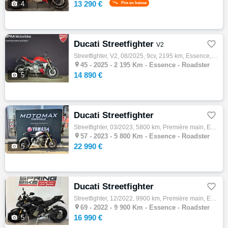
13 290 €

4
Prix en baisse
Ducati Streetfighter

V2
Streetfighter, V2, 08/2025, 9cv, 2195 km, Essence, Couleur rouge, Garantie 24 mois, 14890 €

45 -
2025 - 2 195 Km - Essence - Roadster
14 890 €

5
Ducati Streetfighter

Streetfighter, 03/2023, 5800 km, Première main, Essence, 1103cm³, Couleur gris, 22990 € Equipements : Puissance 208 cv, Modes de conduite, …

57 -
2023 - 5 800 Km - Essence - Roadster
22 990 €

5
Ducati Streetfighter

Streetfighter, 12/2022, 9900 km, Première main, Essence, 1103cm³, Couleur noir, 16990 € Equipements : ABS,Financement & Assurance possibles…

69 -
2022 - 9 900 Km - Essence - Roadster
16 990 €

5