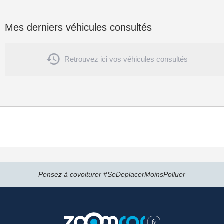
Mes derniers véhicules consultés

Retrouvez ici vos véhicules consultés
Pensez à covoiturer #SeDeplacerMoinsPolluer