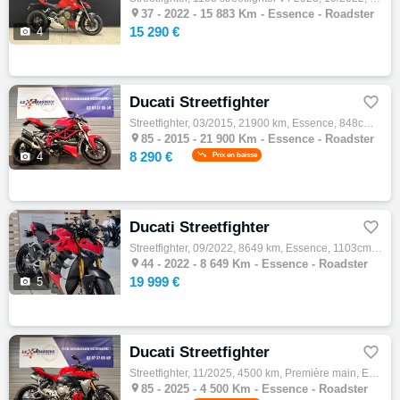

37 -
2022 - 15 883 Km - Essence - Roadster
15 290 €

4
Ducati Streetfighter

Streetfighter, 03/2015, 21900 km, Essence, 848cm³, 8290 € Equipements : Capot de selle,Clignotants Led,Garde boue arrière,Selle confort,Sil…

85 -
2015 - 21 900 Km - Essence - Roadster
8 290 €

4
Prix en baisse
Ducati Streetfighter

Streetfighter, 09/2022, 8649 km, Essence, 1103cm³, Couleur rouge, 19999 € Equipements : Moto rare par son équipement : ligne AKRAPOVIC TITA…

44 -
2022 - 8 649 Km - Essence - Roadster
19 999 €

5
Ducati Streetfighter

Streetfighter, 11/2025, 4500 km, Première main, Essence, 890cm³, Couleur rouge, 13290 € Equipements : Support de plaque court ,1ère main,Ga…

85 -
2025 - 4 500 Km - Essence - Roadster