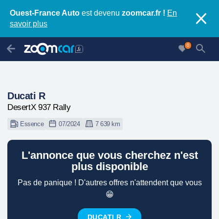
Ouest-France Auto
est devenu
zoomcar.fr !
En
savoir plus
0
Ducati R
DesertX 937 Rally
Essence
07/2024
7 639 km
L'annonce que vous cherchez n'est
plus disponible
Pas de panique ! D'autres offres n'attendent que vous
😁
DUCATI R