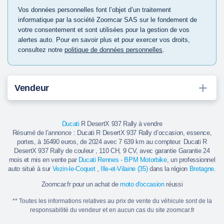
Vos données personnelles font l’objet d’un traitement
informatique par la société Zoomcar SAS sur le fondement de
votre consentement et sont utilisées pour la gestion de vos
alertes auto. Pour en savoir plus et pour exercer vos droits,
consultez notre
politique de données personnelles
.
Vendeur
Ducati
R DesertX 937 Rally à vendre
Résumé de l’annonce : Ducati R DesertX 937 Rally d’occasion, essence,
portes, à 16490 euros, de 2024 avec 7 639 km au compteur. Ducati R
DesertX 937 Rally de couleur , 110 CH, 9 CV, avec garantie Garantie 24
mois et mis en vente par
Ducati Rennes - BPM Motorbike
, un professionnel
auto situé à sur
Vezin-le-Coquet
,
Ille-et-Vilaine (35)
dans la région
Bretagne
.
Zoomcar.fr pour un achat de
moto d'occasion
réussi
** Toutes les informations relatives au prix de vente du véhicule sont de la
responsabilité du vendeur et en aucun cas du site zoomcar.fr