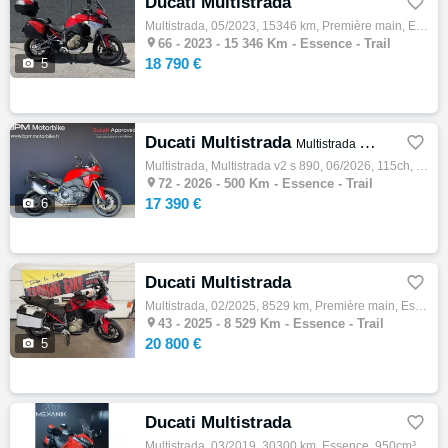
Ducati Multistrada

Multistrada, 05/2023, 15346 km, Première main, Essence, 1158cm³, Couleur rouge, 18790 € Equipements : MOTO EN TRES BON ETAT ENTRETIEN A JOU…

66 -
2023 - 15 346 Km - Essence - Trail
18 790 €

5
Ducati Multistrada

Multistrada V2 S 890
Multistrada, Multistrada v2 s 890, 06/2026, 115ch, 9cv, 500 km, Essence, 890cm³, Couleur rouge, Garantie 24 mois, 17390 € Equipements : Duc…

72 -
2026 - 500 Km - Essence - Trail
17 390 €

6
Ducati Multistrada

Multistrada, 02/2025, 8529 km, Première main, Essence, 1153cm³, Couleur rouge, 20800 € Equipements : Ducati 1000 Multistrada V4S 2025, 8529…

43 -
2025 - 8 529 Km - Essence - Trail
20 800 €

5
Ducati Multistrada

Multistrada, 03/2019, 30300 km, Essence, 950cm³, Couleur rouge, 9290 € Equipements : Votre concession Mekanik, concessionnaire officiel Hon…