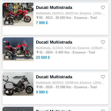
Ducati Multistrada

Multistrada, 05/2013, 28020 km, Essence, 1200cm³, 7990 € Equipements : Assurance sur place,Démarches administratives sur place,Financement …

80 -
2013 - 28 020 Km - Essence - Trail
7 990 €

5
Ducati Multistrada

Multistrada, 11/2024, 5405 km, Essence, 1158cm³, 23500 € Equipements : ASSISTANCE VERTE vous propose à la vente une DUCATI MULTISTRADA V4S …

42 -
2024 - 5 405 Km - Essence - Trail
23 500 €

5
Ducati Multistrada

Multistrada, 06/2016, 33598 km, Essence, 1200cm³, Couleur gris, 9990 € Equipements : DUCATI MULTISTRADA 1200 ENDURO V2 EXCELLENT ETAT - COL…

88 -
2016 - 33 598 Km - Essence - Trail
9 990 €

3