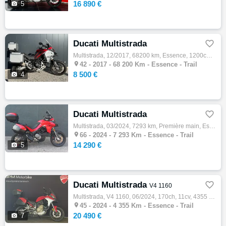
16 890 €

5
Ducati Multistrada

Multistrada, 12/2017, 68200 km, Essence, 1200cm³, Couleur rouge, 8500 € Equipements : Votre distributeur KTM SAINT ETIENNE vous propose à l…

42 -
2017 - 68 200 Km - Essence - Trail
8 500 €

4
Ducati Multistrada

Multistrada, 03/2024, 7293 km, Première main, Essence, 937cm³, Couleur rouge, 14290 € Equipements : MOTO EN TRES BON ETAT ENTRETIEN A JOUR …

66 -
2024 - 7 293 Km - Essence - Trail
14 290 €

5
Ducati Multistrada

V4 1160
Multistrada, V4 1160, 06/2024, 170ch, 11cv, 4355 km, Essence, 1158cm³, Couleur rouge, 20490 € Equipements : Ducati Red|SELLES CONFORTS|SPOK…

45 -
2024 - 4 355 Km - Essence - Trail
20 490 €

7