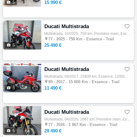
15 990 €

5
Ducati Multistrada

Multistrada, 10/2025, 758 km, Première main, Essence, 1158cm³, Couleur rouge, 25490 € Equipements : ABS,Anti-démarrage,Anti-patinage,Béquil…

77 -
2025 - 758 Km - Essence - Trail
25 490 €

5
Ducati Multistrada

Multistrada, 09/2017, 15800 km, Essence, 1200cm³, Couleur rouge, 11490 € Equipements : DEPOT VENTE DUCATI MULTISTRADA 1200 S 2E MAIN OPTION…

89 -
2017 - 15 800 Km - Essence - Trail
11 490 €

3
Ducati Multistrada

Multistrada, 04/2026, 1867 km, Première main, Essence, 1158cm³, Couleur rouge, 29490 € Equipements : MOTEUR: Ducati V4 Granturismo, V4 - 90…

77 -
2026 - 1 867 Km - Essence - Trail
29 490 €

5