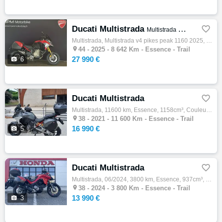
Ducati Multistrada

Multistrada V4 Pikes Peak 1160 2025
Multistrada, Multistrada v4 pikes peak 1160 2025, 02/2025, 170ch, 11cv, 8642 km, Essence, 1158cm³, Garantie 24 mois, 27990 € Equipements : …

44 -
2025 - 8 642 Km - Essence - Trail
27 990 €

6
Ducati Multistrada

Multistrada, 11600 km, Essence, 1158cm³, Couleur gris, 16990 € PAS DE REPRISE - NI D'ECHANGE Historique et entretien Vivez l'émotion du…

38 -
2021 - 11 600 Km - Essence - Trail
16 990 €

5
Ducati Multistrada

Multistrada, 06/2024, 3800 km, Essence, 937cm³, Couleur rouge, 13990 € Equipements : DUCATI MULTISTRADA V2S 937 2024 PREMIERE MISE EN CIRCU…

38 -
2024 - 3 800 Km - Essence - Trail
13 990 €

3