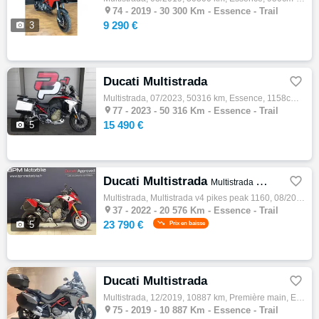

74 -
2019 - 30 300 Km - Essence - Trail
9 290 €

3
Ducati Multistrada

Multistrada, 07/2023, 50316 km, Essence, 1158cm³, Couleur rouge, 15490 € Equipements : Très belle Ducati Multistrada V4 Rally Travel radar …

77 -
2023 - 50 316 Km - Essence - Trail
15 490 €

5
Ducati Multistrada

Multistrada V4 Pikes Peak 1160
Multistrada, Multistrada v4 pikes peak 1160, 08/2022, 170ch, 11cv, 20576 km, Essence, 1158cm³, 23790 € Equipements : Pikes Peak Livery |ABS…

37 -
2022 - 20 576 Km - Essence - Trail
23 790 €

5
Prix en baisse
Ducati Multistrada

Multistrada, 12/2019, 10887 km, Première main, Essence, 1260cm³, Couleur gris, 15990 € Equipements : La Ducati Multistrada 1260 S Grand Tou…

75 -
2019 - 10 887 Km - Essence - Trail