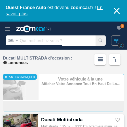
Ouest-France Auto
est devenu
zoomcar.fr !
En
savoir plus
0
2
Ducati MULTISTRADA d'occasion :
45 annonces
A NE PAS MANQUER
Votre véhicule à la une
Afficher Votre Annonce Tout En Haut De La Page
Ducati Multistrada

Multistrada, 10/2025, 7000 km, Première main, Essence, 890cm³, Couleur rouge, 16490 € Equipements : LA CONCESSION MOTO MOVE VOUS PROPOSE A …