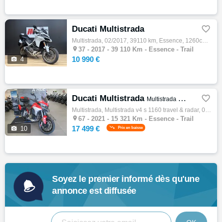
Ducati Multistrada

Multistrada, 02/2017, 39110 km, Essence, 1260cm³, 10990 € Equipements : Echange reprise possible de votre véhicule Livraison possible dans …

37 -
2017 - 39 110 Km - Essence - Trail
10 990 €

4
Ducati Multistrada

Multistrada V4 S 1160 Travel & Radar
Multistrada, Multistrada v4 s 1160 travel & radar, 05/2021, 170ch, 11cv, 15321 km, Essence, 1158cm³, Couleur rouge, Garantie 12 mois, 17499…

67 -
2021 - 15 321 Km - Essence - Trail
17 499 €

10
Prix en baisse
Soyez le premier informé dès qu'une
annonce est diffusée