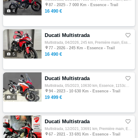

87 -
2025 - 7 000 Km - Essence - Trail
16 490 €

4
Ducati Multistrada

Multistrada, 04/2026, 245 km, Première main, Essence, 890cm³, Couleur rouge, 16490 € Equipements : VEHICULE DE DIRECTION MOTEUR: Moteur Duc…

77 -
2026 - 245 Km - Essence - Trail
16 490 €

5
Ducati Multistrada

Multistrada, 05/2023, 10630 km, Essence, 1153cm³, Couleur rouge, 19499 € Equipements : ATTENTION: NOUS SOMMES FERMÉS DU 02/08/2026 AU 24/08…

94 -
2023 - 10 630 Km - Essence - Trail
19 499 €

4
Ducati Multistrada

Multistrada, 12/2021, 33691 km, Première main, Essence, 1153cm³, Couleur rouge, 16890 € Equipements : DUCATI MULTISTRADA V4S SPORT FULL G…

67 -
2021 - 33 691 Km - Essence - Trail