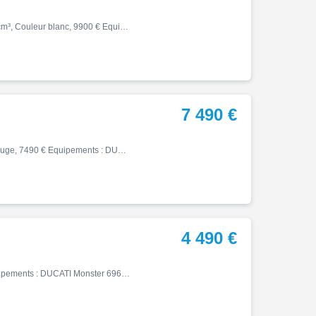
Monster, 02/2026, 1039 km, Première main, Essence, 890cm³, Couleur blanc, 9900 € Equipements : MONSTER PLUS V2 EN TRES BON ETAT ET PROTEGEE VIA UN FILM PPF MOTEUR:V2 - 90°, 4 soupapes par cylindre, système de distribution variable à l'admission, refroidissement liquide CYLINDRÉE…
7 490 €
Monster, 10/2019, 15920 km, Essence, 821cm³, Couleur rouge, 7490 € Equipements : DUCATI MONSTER 821 EXCELLENT ETAT - COLORIS ROSSO - MOTO VERSION PERMIS A2 - ENTRETIENS REGULIERS CONCESSION DUCATI - Dernier entretien complet fait AMR Vittel 0 km, courroies distribution neuves - …
4 490 €
Monster, 06/2008, 8431 km, Essence, 696cm³, 4490 € Equipements : DUCATI Monster 696 Moto éligible au permis A2 Avec aucun frais à prévoir. Options : Support de plaque Révisions ok. pneumatiques ok. Reprise possible. ,Compatible Permis A2,Disponible à l'essai