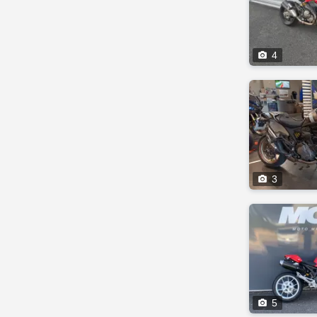

4

3

5