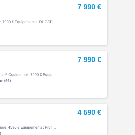
7 990 €
Monster, 06/2021, 6997 km, Essence, 937cm³, Couleur noir, 7990 € Equipements : DUCATI MONSTER DARK 937 MISE EN CIRCUALTION LE97 KMS LIGNE TERMIGNONI + ORIGIN FOURNIE CARTER EMBRAYAGE + ORIGINE Visible chez YAM34 Ouest, votre concessionnaire motos, scooters Yamaha Zone du Rieucou…
7 990 €
Monster, 06/2023, 21021 km, Première main, Essence, 937cm³, Couleur noir, 7990 € Equipements : MOTO EN TRES BON ETAT PARFAITEMENT ENTRETENUE DANS NOTRE CONCESSION CONSOMMABLES ET SUIVI OK DECATALYSEUR + CATALYSEUR ORIGINE FOURNI SUPPORT DE PLAQUE COURT LISERETS DE JANTES PROTECT…
n (66)
4 590 €
Monster, 03/2013, 52000 km, Essence, 796cm³, Couleur rouge, 4590 € Equipements : Profil motos, votre concessionnaire YAMAHA a Bourgoin vous propose : marque: Ducati modèle: Mostro 796 année : 15/03/2013 kilométrage : 52000 kms coloris : noir et grise - Service courroie cranté ef…
)