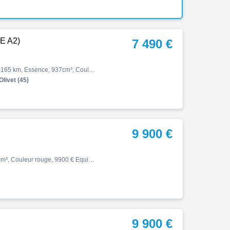
E A2)
7 490 €
Monster, 937 (version bridable a2), 09/2023, 111ch, 9cv, 16165 km, Essence, 937cm³, Couleur rouge, Garantie 3 mois, 7490 € Equipements : Ducati Red|ABS|Accélérateur électronique|Antidémarrage électronique|Antipatinage|Anti-wheeling|Bequille latérale|Commande ordinateur de bord a…
Olivet (45)
9 900 €
Monster, 02/2026, 1228 km, Première main, Essence, 890cm³, Couleur rouge, 9900 € Equipements : MOTO EN TRES BON ETAT MOTEUR: V2 - 90°, 4 soupapes par cylindre, système de distribution variable à l'admission, refroidissement liquide CYLINDRÉE: 890 cc PUISSANCE: 111 ch à 9 000 trs…
9 900 €