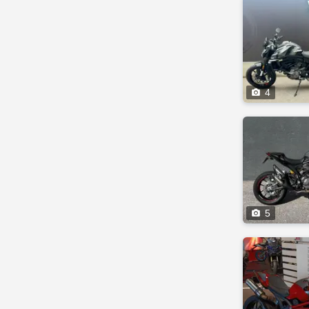

4

5