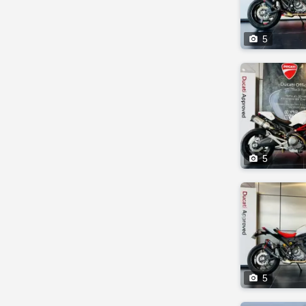

5

5

5