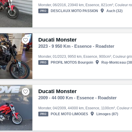

DESCLAUX MOTO PASSION
Auch (32)
PRO
Ducati Monster

2023 - 9 950 Km - Essence - Roadster

PROFIL MOTOS Bourgoin
Ruy-Montceau (38
PRO
Ducati Monster

2009 - 44 000 Km - Essence - Roadster

POLE MOTO LIMOGES
Limoges (87)
PRO