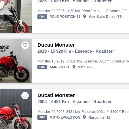
2026 - 1 039 Km - Essence - Roadster

POLE POSITION 77
Vert-Saint-Denis (77)
PRO
Ducati Monster

2019 - 15 920 Km - Essence - Roadster

AMR VITTEL
Vittel (88)
PRO
Ducati Monster

2008 - 8 431 Km - Essence - Roadster

MOTO EVOLUTION
Narbonne (11)
PRO