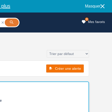
 plus
Masquer
0
Mes favoris

Créer une alerte
e