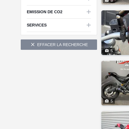

5

EMISSION DE CO2


SERVICES

EFFACER LA RECHERCHE

5

5