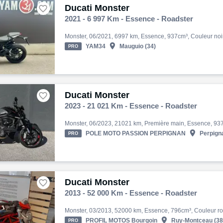
Ducati Monster

2021 - 6 997 Km - Essence - Roadster

YAM34
Mauguio (34)
PRO
Ducati Monster

2023 - 21 021 Km - Essence - Roadster

POLE MOTO PASSION PERPIGNAN
Perpigna
PRO
Ducati Monster

2013 - 52 000 Km - Essence - Roadster

PROFIL MOTOS Bourgoin
Ruy-Montceau (38
PRO