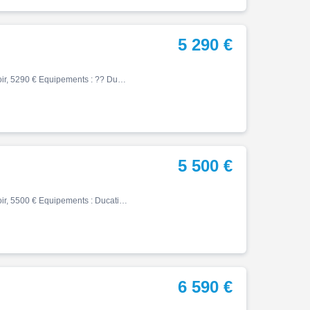
5 290 €
Monster, 02/2019, 20245 km, Essence, 797cm³, Couleur noir, 5290 € Equipements : ?? Ducati Monster 797 ? Mise en circulation : 14/02/2019 ? Kilométrage : 20 245 km ?? Motorisation : bicylindre en L 803 cm³ ? Transmission : boîte mécanique 6 rapports ? Carburant : essence ? Équipe…
5 500 €
Monster, 03/2017, 13121 km, Essence, 797cm³, Couleur noir, 5500 € Equipements : Ducati 797 Monster - parfait etat - entretien regulier (factures + carnet d'entretien) - revision ok - controle technique ok - bridée A2. Ligne complète Termignoni (origine fournie) - capot de selle …
6 590 €