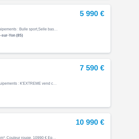
5 990 €
Monster, 11/2014, 21150 km, Essence, 821cm³, 5990 € Equipements : Bulle sport,Selle basse,Support de plaque court ,Garantie 12 mois
sur-Yon (85)
7 590 €
Monster, 07/2021, 10746 km, Essence, 937cm³, 7590 € Equipements : K'EXTREME vend cette splendide DUCATI MONSTER 937 ! Modèle 2021 Equipement d'origine et accessoires présents sur ce modèle : - Ligne complète TERMIGNONI - Support de plaque court - Saute vent - Protection de réser…
10 990 €
Monster, 05/2023, 2366 km, Première main, Essence, 937cm³, Couleur rouge, 10990 € Equipements : DUCATI MONSTER SP VERSION FULL NON BRIDABLE EN A2 GARANTIE CONSTRUCTEUR : 05/2027 VERSION SP = FOURCHE ET AMORTISSEUR OHLINS + SILENCIEUX TERMIGNONI + AMORTISSEUR DE DIRECTION + ETR…