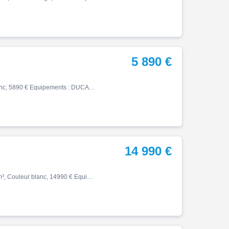
5 890 €
Monster, 08/2011, 5740 km, Essence, 696cm³, Couleur blanc, 5890 € Equipements : DUCATI MONSTER 696+ GARANTIE 12 MOIS EUROPEENNE VERSION '+' = CAPOT DE SELLE + SAUT DE VENT SILENCIEUX LEOVINCE SUPPORT DE PLAQUE RIZOMA CLIGNOTANTS LEDS DUCATI PERFORMANCE EMBOUTS DE GUIDON DUCATI…
14 990 €
Monster, 12/2024, 151 km, Première main, Essence, 937cm³, Couleur blanc, 14990 € Equipements : DUCATI MONSTER+ GARANTIE CONSTRUCTEUR : 12/2028 SILENCIEUX TERMIGNONI PACK SPORT = SUPPORT DE PLAQUE COURT + TRAPPE A ESSENCE LEVIERS ET EMBOUTS DE GUIDON RIZOMA SABOT MOTEUR PROTECT…