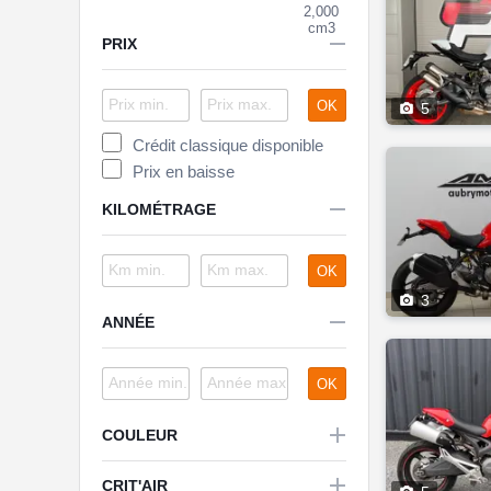
2,000
cm3

PRIX
OK

5
Crédit classique disponible
Prix en baisse

KILOMÉTRAGE
OK

3

ANNÉE
OK

COULEUR

CRIT'AIR