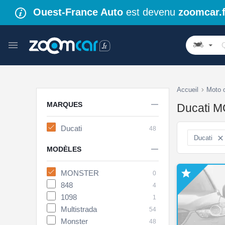
Ouest-France Auto
est devenu
zoomcar.f
Accueil
Moto 

MARQUES
Ducati M
Ducati
48
Ducati


MODÈLES

MONSTER
0
848
4
1098
1
Multistrada
54
Monster
48