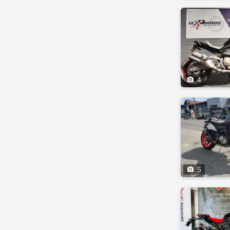

4

5