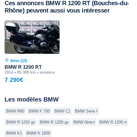
Ces annonces BMW R 1200 RT (Bouches-du-
Rhône) peuvent aussi vous intéresser
Arles (13)
BMW R 1200 RT
2014 • 85 000 km • essence
7 290€
Les modèles BMW
BMW R60
BMW F 700
BMW C1
BMW Serie f
BMW R 1250 gs
BMW R 1200 gs
BMW Nine-t
BMW R 1200 rt
BMW K1
BMW K 1600