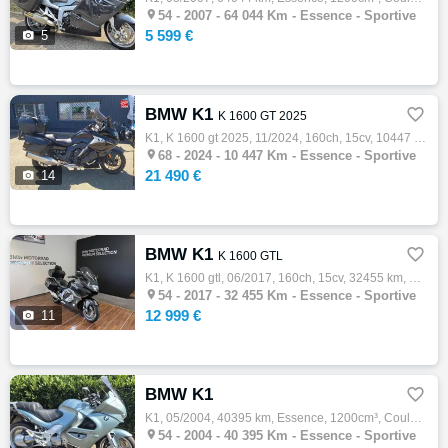

54 -
2007 - 64 044 Km - Essence - Sportive
5 599 €

5
BMW K1

K 1600 GT 2025
K1, K 1600 gt 2025, 11/2024, 160ch, 15cv, 10447 km, Essence, 1649cm³, Couleur noir, Garantie 24 mois, 21490 € Equipements : TOPCASE|...|Ala…

68 -
2024 - 10 447 Km - Essence - Sportive
21 490 €

14
BMW K1

K 1600 GTL
K1, K 1600 gtl, 06/2017, 160ch, 15cv, 32455 km, Première main, Essence, 1649cm³, Couleur gris, Garantie 12 mois, 12999 € Equipements : ABS …

54 -
2017 - 32 455 Km - Essence - Sportive
12 999 €

11
BMW K1

K1, 05/2004, 40395 km, Essence, 1200cm³, Couleur vert, 2999 € Equipements : Extension de garantie possible,Financement & Assurance possible…

54 -
2004 - 40 395 Km - Essence - Sportive