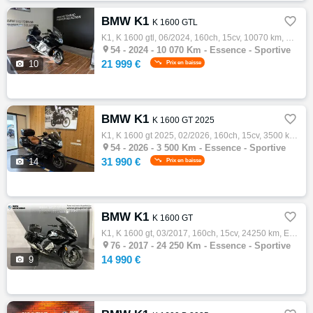
BMW K1

K 1600 GTL
K1, K 1600 gtl, 06/2024, 160ch, 15cv, 10070 km, Première main, Essence, 1649cm³, Couleur noir, Garantie 24 mois, 21999 € Equipements : ...|…

54 -
2024 - 10 070 Km - Essence - Sportive
21 999 €

10
Prix en baisse
BMW K1

K 1600 GT 2025
K1, K 1600 gt 2025, 02/2026, 160ch, 15cv, 3500 km, Essence, 1649cm³, Couleur noir, Garantie 24 mois, 31990 € Equipements : Feu stop additio…

54 -
2026 - 3 500 Km - Essence - Sportive
31 990 €

14
Prix en baisse
BMW K1

K 1600 GT
K1, K 1600 gt, 03/2017, 160ch, 15cv, 24250 km, Essence, 1649cm³, Couleur noir, Garantie 12 mois, 14990 € Equipements : Top-case|Alarme anti…

76 -
2017 - 24 250 Km - Essence - Sportive
14 990 €

9