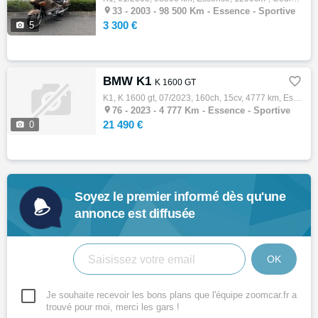

33 -
2003 - 98 500 Km - Essence - Sportive
3 300 €

5
BMW K1

K 1600 GT
K1, K 1600 gt, 07/2023, 160ch, 15cv, 4777 km, Essence, 1649cm³, Couleur noir, Garantie 24 mois, 21490 € Equipements : ...|Alarme antivol|Ap…

76 -
2023 - 4 777 Km - Essence - Sportive
21 490 €

0
Soyez le premier informé dès qu'une
annonce est diffusée
OK
Je souhaite recevoir les bons plans que l'équipe zoomcar.fr a
trouvé pour moi, merci les gars !