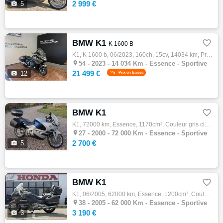
2 999 €

5
BMW K1

K 1600 B
K1, K 1600 b, 06/2023, 160ch, 15cv, 14034 km, Première main, Essence, 1649cm³, Garantie 24 mois, 21499 € Equipements : Alarme antivol|Appel…

54 -
2023 - 14 034 Km - Essence - Sportive
21 499 €

12
Prix en baisse
BMW K1

K1, 72000 km, Essence, 1170cm³, Couleur gris clair, 2700 € PAS DE REPRISE - NI D'ECHANGE Historique et entretien La K 1200 RS est une v…

27 -
2000 - 72 000 Km - Essence - Sportive
2 700 €

5
BMW K1

K1, 06/2005, 62000 km, Essence, 1200cm³, Couleur gris, 3190 € Equipements : BMW K1200LT 2005 PREMIERE MISE EN CIRCULATION LE 09/06/2005 BEQ…

38 -
2005 - 62 000 Km - Essence - Sportive
3 190 €

3