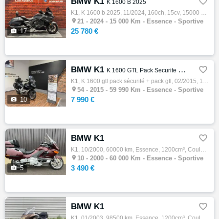
BMW K1

K 1600 B 2025
K1, K 1600 b 2025, 11/2024, 160ch, 15cv, 15000 km, Première main, Essence, 1600cm³, Couleur noir, Garantie 24 mois, 25780 € Equipements : .…

21 -
2024 - 15 000 Km - Essence - Sportive
25 780 €

17
BMW K1

K 1600 GTL Pack Securite + Pack GTL
K1, K 1600 gtl pack sécurité + pack gtl, 02/2015, 107ch, 15cv, 59990 km, Essence, 1649cm³, Couleur noir, Garantie 12 mois, 7990 € Equipemen…

54 -
2015 - 59 990 Km - Essence - Sportive
7 990 €

10
BMW K1

K1, 10/2000, 60000 km, Essence, 1200cm³, Couleur bordeaux, 3490 € Equipements : Assurance sur place,Démarches administratives sur place,Ess…

10 -
2000 - 60 000 Km - Essence - Sportive
3 490 €

5
BMW K1

K1, 01/2003, 98500 km, Essence, 1200cm³, Couleur beige, 3300 € Equipements : ABS,Béquille centrale,Freinage couplé,Indicateur de rapport en…