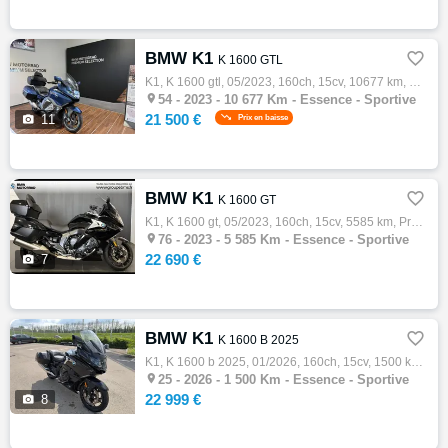
BMW K1

K 1600 GTL
K1, K 1600 gtl, 05/2023, 160ch, 15cv, 10677 km, Essence, 1649cm³, Couleur bleu, Garantie 24 mois, 21500 € Equipements : Alarme antivol|Appe…

54 -
2023 - 10 677 Km - Essence - Sportive
21 500 €

11
Prix en baisse
BMW K1

K 1600 GT
K1, K 1600 gt, 05/2023, 160ch, 15cv, 5585 km, Première main, Essence, 1649cm³, Couleur noir, 22690 € Equipements : ...|Alarme antivol|Appel…

76 -
2023 - 5 585 Km - Essence - Sportive
22 690 €

7
BMW K1

K 1600 B 2025
K1, K 1600 b 2025, 01/2026, 160ch, 15cv, 1500 km, Première main, Essence, 1649cm³, Couleur noir, Garantie 24 mois, 22999 € Equipements : ..…

25 -
2026 - 1 500 Km - Essence - Sportive
22 999 €

8