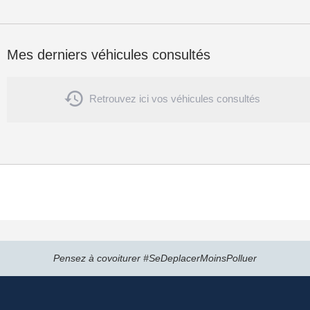
Mes derniers véhicules consultés

Retrouvez ici vos véhicules consultés
Pensez à covoiturer #SeDeplacerMoinsPolluer