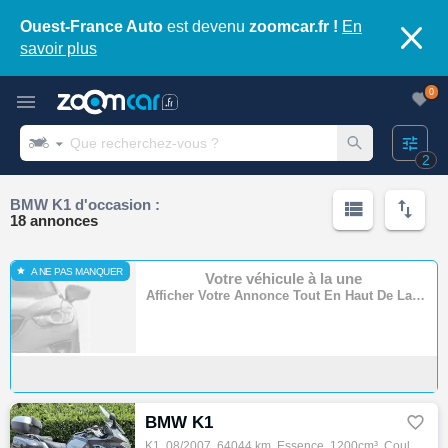
Ouest-France Auto
est devenu
zoomcar.fr !
En
savoir plus
0
2
BMW K1 d'occasion :
18 annonces
A NE PAS MANQUER
Votre véhicule à la une
Afficher Votre Annonce Tout En Haut De La Page
BMW K1

K1, 08/2007, 64044 km, Essence, 1200cm³, Couleur gris, 5599 € Equipements : Démarches administratives sur place,Extension de garantie possi…