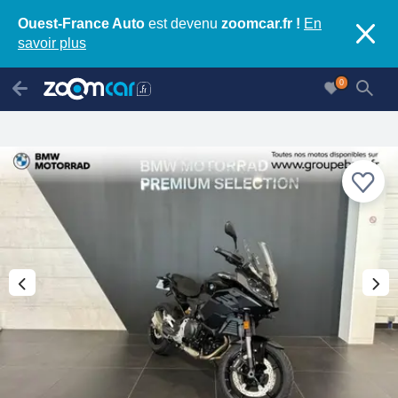
Ouest-France Auto
est devenu
zoomcar.fr !
En
savoir plus
0