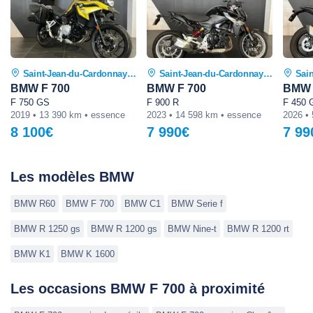
Saint-Jean-du-Cardonnay (76)
Saint-Jean-du-Cardonnay (76)
Sain
BMW F 700
BMW F 700
BMW 
F 750 GS
F 900 R
F 450 
2019 • 13 390 km • essence
2023 • 14 598 km • essence
2026 •
8 100€
7 990€
7 99
Les modèles BMW
BMW R60
BMW F 700
BMW C1
BMW Serie f
BMW R 1250 gs
BMW R 1200 gs
BMW Nine-t
BMW R 1200 rt
BMW K1
BMW K 1600
Les occasions BMW F 700 à proximité