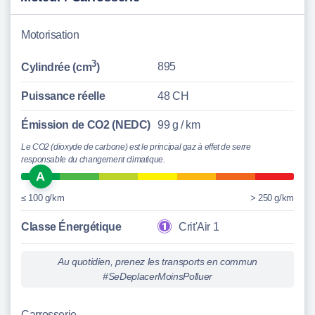
Motorisation
3
895
Cylindrée (cm
)
Puissance réelle
48 CH
Émission de CO2 (NEDC)
99 g / km
Le CO2 (dioxyde de carbone) est le principal gaz à effet de serre
responsable du changement climatique.
A
≤ 100 g/km
> 250 g/km
Classe Énergétique
Crit'Air 1
Au quotidien, prenez les transports en commun
#SeDeplacerMoinsPolluer
Carrosserie