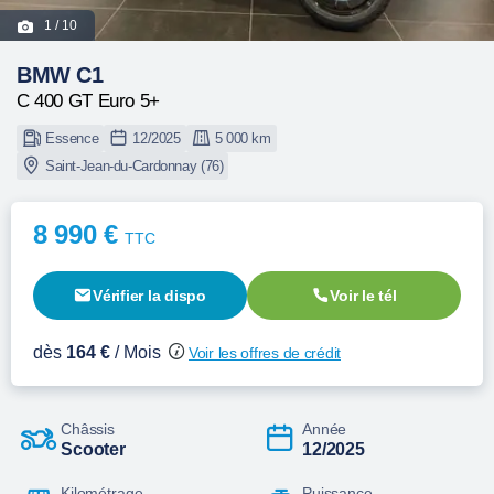
1
/ 10
BMW C1
C 400 GT Euro 5+
Essence
12/2025
5 000 km
Saint-Jean-du-Cardonnay (76)
8 990 €
TTC
Vérifier la dispo
Voir le tél
dès
164 €
/ Mois
Voir les offres de crédit
Châssis
Année
Scooter
12/2025
Kilométrage
Puissance