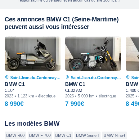
responsabilité du vendeur et en aucun cas du site zoomcar.fr
Ces annonces BMW C1 (Seine-Maritime)
peuvent aussi vous intéresser
Saint-Jean-du-Cardonnay (76)
Saint-Jean-du-Cardonnay (76)
Sain
BMW C1
BMW C1
BMW
CE04
CE02 AM
C 400 
2023 • 1 123 km • électrique
2026 • 5 000 km • électrique
2025 •
8 990€
7 990€
8 49
Les modèles BMW
BMW R60
BMW F 700
BMW C1
BMW Serie f
BMW Nine-t