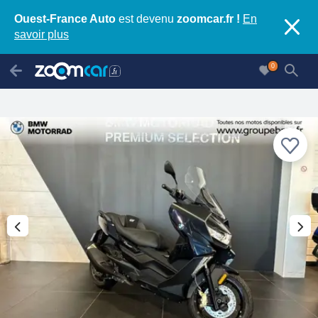
Ouest-France Auto
est devenu
zoomcar.fr !
En
savoir plus
0