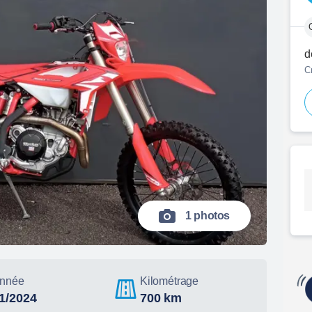
d
C
1 photos
nnée
Kilométrage
01/2024
700 km