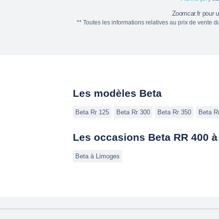
Zoomcar.fr pour 
** Toutes les informations relatives au prix de vente 
Les modèles Beta
Beta Rr 125
Beta Rr 300
Beta Rr 350
Beta R
Les occasions Beta RR 400 à
Beta à Limoges