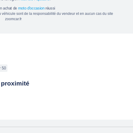
un achat de
moto d'occasion
réussi
du véhicule sont de la responsabilité du vendeur et en aucun cas du site
zoomcar.fr
r 50
 proximité