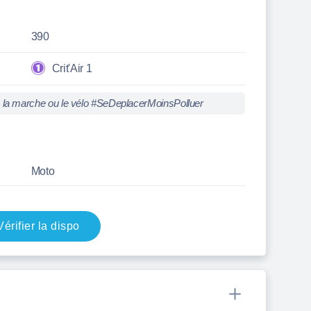
390
Crit'Air 1
iez la marche ou le vélo #SeDeplacerMoinsPolluer
Moto
Vérifier la dispo