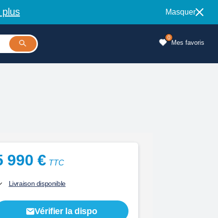
 plus
Masquer
0
Mes favoris
5 990 €
TTC
Livraison disponible
Vérifier la dispo