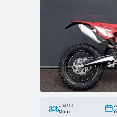
Châssis
A
Moto