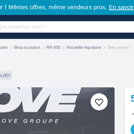
r !
Mêmes offres, même vendeurs pros.
En savoir
sion
Beta occasion
RR 400
Nouvelle-Aquitaine
Beta autres
s (87)