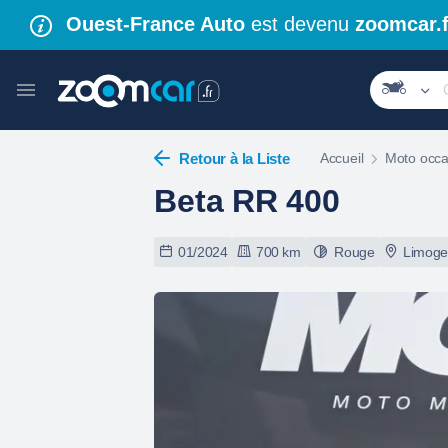
Ouest-France Auto
est devenu
zoomcar.f
Retour à la Liste
Accueil
Moto occa
Beta RR 400
01/2024
700 km
Rouge
Limoge