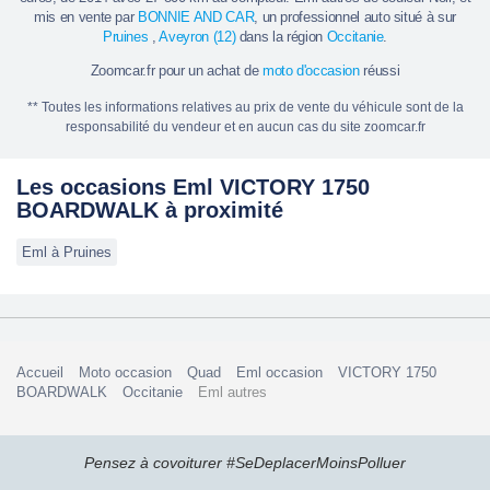
mis en vente par
BONNIE AND CAR
, un professionnel auto situé à sur
Pruines
,
Aveyron (12)
dans la région
Occitanie
.
Zoomcar.fr pour un achat de
moto d'occasion
réussi
** Toutes les informations relatives au prix de vente du véhicule sont de la
responsabilité du vendeur et en aucun cas du site zoomcar.fr
Les occasions Eml VICTORY 1750
BOARDWALK à proximité
Eml à Pruines
Accueil
Moto occasion
Quad
Eml occasion
VICTORY 1750
BOARDWALK
Occitanie
Eml autres
Pensez à covoiturer #SeDeplacerMoinsPolluer