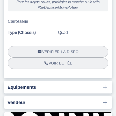
Pour les trajets courts, privilégiez la marche ou le vélo
Toutes les factures[Contrôle Technique] : Favorable le
#SeDeplacerMoinsPolluer
18/07/2025 à 27 600 km[Chute] : Non[Double clefs] :
OUI[Utilisation] : Balades [Origine] : France
Carrosserie
Consommables
Type (Chassis)
Quad
[Transmission] : Courroie[Pneumatiques] : Usure AV : 10
% (Neufs) - Usure AR : 10 % (Neufs)[Plaquettes] : Usure
VÉRIFIER LA DISPO
AV : 10 % (Neufs) - Usure AR : 10 % (Neufs)
VOIR LE TÉL
Défauts
[Extérieur] : aucun [Mécaniques] : aucun
Équipements
Vendeur