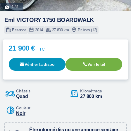
1
/ 5
Eml VICTORY 1750 BOARDWALK
Essence
2014
27 800 km
Pruines (12)
21 900 €
TTC
Vérifier la dispo
Voir le tél
Châssis
Kilométrage
Quad
27 800 km
Couleur
Noir
Être informé dès qu'une annonce similaire