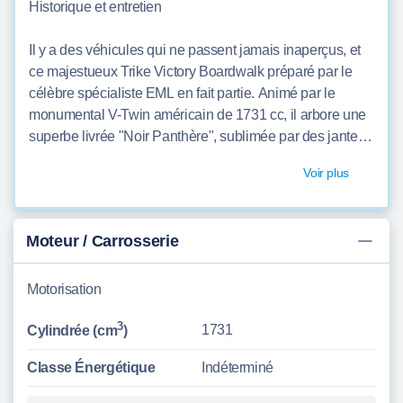
Historique et entretien
Il y a des véhicules qui ne passent jamais inaperçus, et
ce majestueux Trike Victory Boardwalk préparé par le
célèbre spécialiste EML en fait partie. Animé par le
monumental V-Twin américain de 1731 cc, il arbore une
superbe livrée "Noir Panthère", sublimée par des jantes
à rayons et des pneus à flancs blancs. Au-delà de son
Voir plus
look ravageur, c'est une véritable machine à voyager :
roues indépendantes, suspensions confort réglables,
bagagerie XXL et l'indispensable marche arrière pour
Moteur / Carrosserie
des manœuvres sans effort. TRIKE : VICTORY
BOARDWALK 106 ci EML 1750 - Suréquipé, Marche
Arrière & Zéro Frais [Contexte achat] : Achetée à un
Motorisation
Professionnel [Précédent(s) propriétaire(s)] : 4ème
3
1731
main[Garantie] : NON[Finition] : TRIKE VICTORY EML
Cylindrée (cm
)
BOARDWALK 1750 [Entretenue par] : Garage
Classe Énergétique
Indéterminé
indépendant [Carnet d'entretien] : Absent [Entretiens] :
Révision complète le 02/04/2025 à 27 590 km[Factures] :