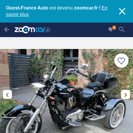
Ouest-France Auto
est devenu
zoomcar.fr !
En
savoir plus
0