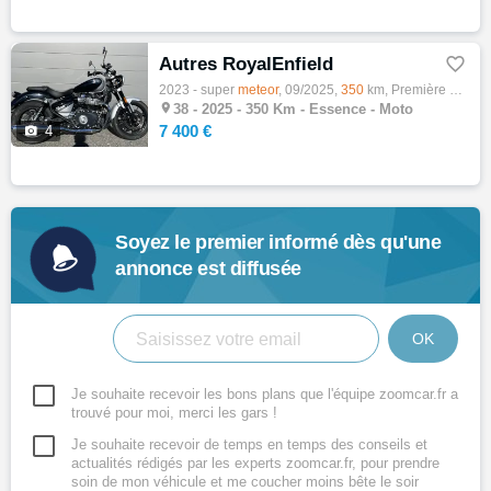
Autres RoyalEnfield

2023 - super
meteor
, 09/2025,
350
km, Première main, Essence, 650cm³, Couleur gris, 7400 € Equipements : Royal Enfield SU…

38 -
2025 - 350 Km - Essence - Moto
7 400 €

4
Soyez le premier informé dès qu'une
annonce est diffusée
OK
Je souhaite recevoir les bons plans que l'équipe zoomcar.fr a
trouvé pour moi, merci les gars !
Je souhaite recevoir de temps en temps des conseils et
actualités rédigés par les experts zoomcar.fr, pour prendre
soin de mon véhicule et me coucher moins bête le soir