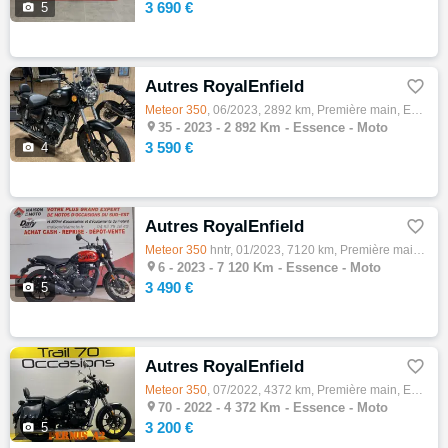
3 690 €

5
Autres RoyalEnfield

Meteor
350
, 06/2023, 2892 km, Première main, Essence, 350cm³, Couleur noir, 3590 € Equipements : VÉHICULE EN DÉPOT VENTE …

35 -
2023 - 2 892 Km - Essence - Moto
3 590 €

4
Autres RoyalEnfield

Meteor
350
hntr, 01/2023, 7120 km, Première main, Essence, 350cm³, Couleur rouge, 3490 € Equipements : Options : Garantie…

6 -
2023 - 7 120 Km - Essence - Moto
3 490 €

5
Autres RoyalEnfield

Meteor
350
, 07/2022, 4372 km, Première main, Essence, 350cm³, Couleur noir, 3200 € Equipements : Cruiser

70 -
2022 - 4 372 Km - Essence - Moto
3 200 €

5