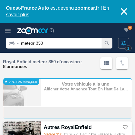
Ouest-France Auto
est devenu
zoomcar.fr !
En
savoir plus
0
1
Royal-Enfield meteor 350 d'occasion :
8 annonces
A NE PAS MANQUER
Votre véhicule à la une
Afficher Votre Annonce Tout En Haut De La Page
Autres RoyalEnfield

Meteor
350
, 03/2022, 18717 km, Essence, 350cm³, 1690 € Equipements : MOTO ACCIDENTÉE PROCEDURE .RSV ,VENDU SANS GARANTIE …