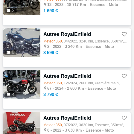

13 -
2022 - 18 717 Km - Essence - Moto
1 690 €

3
Autres RoyalEnfield

Meteor
350
, 04/2022, 3240 km, Essence, 350cm³, Couleur noir, 3599 € Equipements : TRES BELLE

2 -
2022 - 3 240 Km - Essence - Moto
3 599 €

5
Autres RoyalEnfield

Meteor
350
, 12/2024, 2600 km, Première main, Essence, 350cm³, 3790 € Equipements : ROYAL ENFIELD HNTR

67 -
2024 - 2 600 Km - Essence - Moto
3 790 €

4
Autres RoyalEnfield

Meteor
350
, 07/2022, 3630 km, Essence, 350cm³, Couleur marron, 3690 € Equipements : Plus d'annonces sur notre site RACING…

8 -
2022 - 3 630 Km - Essence - Moto