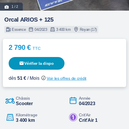
1
/ 2
Orcal ARIOS + 125
Essence
04/2023
3 400 km
Royan (17)
2 790 €
TTC
Vérifier la dispo
dès
51 €
/ Mois
Voir les offres de crédit
Châssis
Année
Scooter
04/2023
Kilométrage
Crit'Air
3 400 km
Crit'Air 1