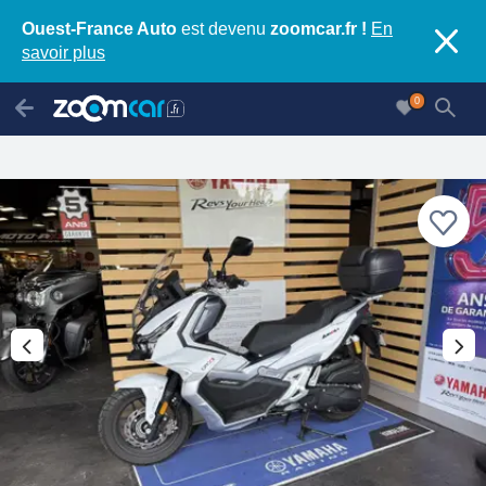
Ouest-France Auto
est devenu
zoomcar.fr !
En
savoir plus
0