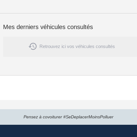
Mes derniers véhicules consultés

Retrouvez ici vos véhicules consultés
Pensez à covoiturer #SeDeplacerMoinsPolluer