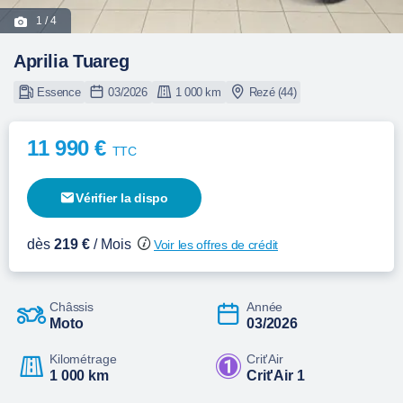
1
/ 4
Aprilia Tuareg
Essence
03/2026
1 000 km
Rezé (44)
11 990 €
TTC
Vérifier la dispo
dès
219 €
/ Mois
Voir les offres de crédit
Châssis
Année
Moto
03/2026
Kilométrage
Crit'Air
1 000 km
Crit'Air 1