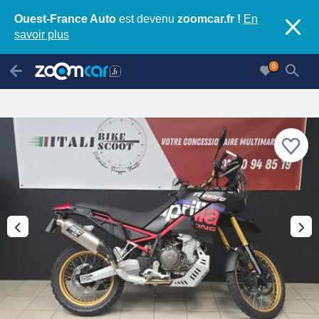
Ouest-France Auto
est devenu
zoomcar.fr !
En
savoir plus
0